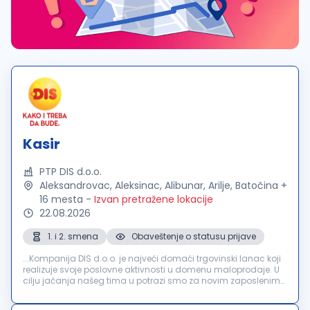
Kasir
PTP DIS d.o.o.
Aleksandrovac, Aleksinac, Alibunar, Arilje, Batočina +
16 mesta
-
Izvan pretražene lokacije
22.08.2026
1. i 2. smena
Obaveštenje o statusu prijave
...Kompanija DIS d.o.o. je najveći domaći trgovinski lanac koji
realizuje svoje poslovne aktivnosti u domenu maloprodaje. U
cilju jačanja našeg tima u potrazi smo za novim zaposlenima
na poziciji:
KASIR
Novi Sad, Beograd, Pančevo, Stara...