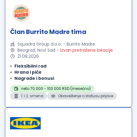
Član Burrito Madre tima
Squadra Group d.o.o. - Burrito Madre
Beograd, Novi Sad
-
Izvan pretražene lokacije
21.08.2026
Fleksibilni rad
Hrana i piće
Nagrade i bonusi
neto 70.000 - 103.000 RSD (mesečno)
1. i 2. smena
Obaveštenje o statusu prijave