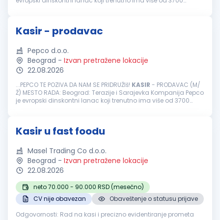
evropski dinskontni lanac koji trenutno ima više od 3700
prodavnica u Evropi, više od 23000 zaposlenih i više od 19
miliona kupaca...
Kasir - prodavac
Pepco d.o.o.
Beograd
-
Izvan pretražene lokacije
22.08.2026
...PEPCO TE POZIVA DA NAM SE PRIDRUŽIš!
KASIR
- PRODAVAC (M/
Ž) MESTO RADA: Beograd: Terazije i Sarajevka Kompanija Pepco
je evropski dinskontni lanac koji trenutno ima više od 3700
prodavnica u Evropi, više od 23000 zaposlenih i više od 19
miliona...
Kasir u fast foodu
Masel Trading Co d.o.o.
Beograd
-
Izvan pretražene lokacije
22.08.2026
neto 70.000 - 90.000 RSD (mesečno)
CV nije obavezan
Obaveštenje o statusu prijave
Odgovornosti: Rad na kasi i precizno evidentiranje prometa