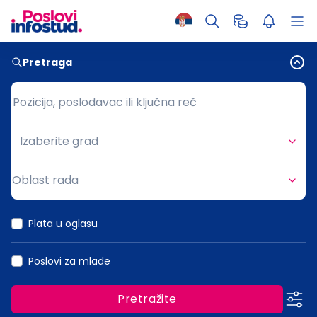
Pretraga
Pozicija, poslodavac ili ključna reč
Pozicija, poslodavac ili ključna reč
Izaberite grad
Grad
Oblast rada
Oblast rada
Plata u oglasu
Poslovi za mlade
Pretražite