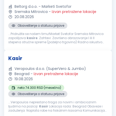
Beltorg d.o.o. - Marketi Svetofor
Sremska Mitrovica
-
Izvan pretražene lokacije
20.08.2026
Obaveštenje o statusu prijave
...Pridružite se našem timu!Market Svetofor Sremska Mitrovica
zapošljava
kasire
. Zahtevi: Završeno obrazovanje I ili II
stepena stručne spreme (poželjno trgovina) Radno iskustvo
poželjno, ali nije uslov Poznavanje rada na kasi i vođenja
evidencije...
Kasir
Veropoulos d.o.o. (SuperVero & Jumbo)
Beograd
-
Izvan pretražene lokacije
19.08.2026
neto 74.300 RSD (mesečno)
Obaveštenje o statusu prijave
...Veropoulos neprestano traga za novim i ambicioznim
ljudima na poziciji:
Kasir
Lokacija rada: Beograd Obaveze i
zaduženja: Naplata robe na fiskalnim kasama Komunikacija
sa potrošačima Od kandidata očekujemo: Iskustvo na istim ili