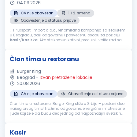
04.09.2026
CV nije obavezan
1. i 2. smena
Obaveštenje o statusu prijave
...TP Eksport-Import d.o.o., renomirana kompanija sa sedištem
u Beogradu, traži odgovornu i posvećenu osobu za poziciju
kasir
/
kasirka
. Ako ste komunikativni, precizni i volite rad sa
ljudima, pridružite se našem timu i doprinesite uspehu naše
kompanije...
Član tima u restoranu
Burger King
Beograd
-
Izvan pretražene lokacije
20.08.2026
CV nije obavezan
Obaveštenje o statusu prijave
Član tima u restoranu Burger King stiže u Srbiju – postani deo
našeg prvog tima!Tražimo odgovorne, energične i motivisane
ljude koji žele da budu deo jednog od najpoznatijih svetskih
brendova. Ako voliš dinamično radno okruženje, uživaš u radu
sa lj...
Kasir