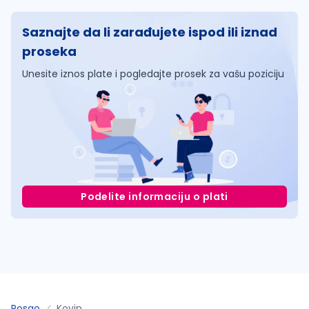
Saznajte da li zarađujete ispod ili iznad
proseka
Unesite iznos plate i pogledajte prosek za vašu poziciju
Podelite informaciju o plati
Posao
Kovin