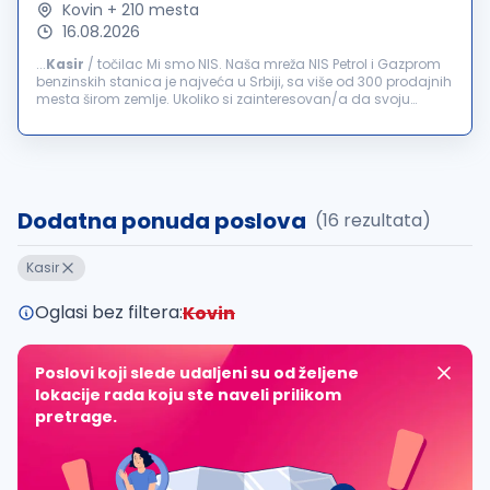
Kovin + 210 mesta
16.08.2026
...
Kasir
/ točilac Mi smo NIS. Naša mreža NIS Petrol i Gazprom
benzinskih stanica je najveća u Srbiji, sa više od 300 prodajnih
mesta širom zemlje. Ukoliko si zainteresovan/a da svoju
karijeru započneš ili nastaviš u timu koji broji više...
Dodatna ponuda poslova
(16 rezultata)
Kasir
Oglasi bez filtera:
Kovin
Poslovi koji slede udaljeni su od željene
lokacije rada koju ste naveli prilikom
pretrage.