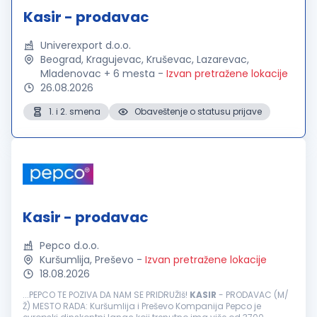
Kasir - prodavac
Univerexport d.o.o.
Beograd, Kragujevac, Kruševac, Lazarevac,
Mladenovac + 6 mesta
-
Izvan pretražene lokacije
26.08.2026
1. i 2. smena
Obaveštenje o statusu prijave
Kasir - prodavac
Pepco d.o.o.
Kuršumlija, Preševo
-
Izvan pretražene lokacije
18.08.2026
...PEPCO TE POZIVA DA NAM SE PRIDRUŽIš!
KASIR
- PRODAVAC (M/
Ž) MESTO RADA: Kuršumlija i Preševo Kompanija Pepco je