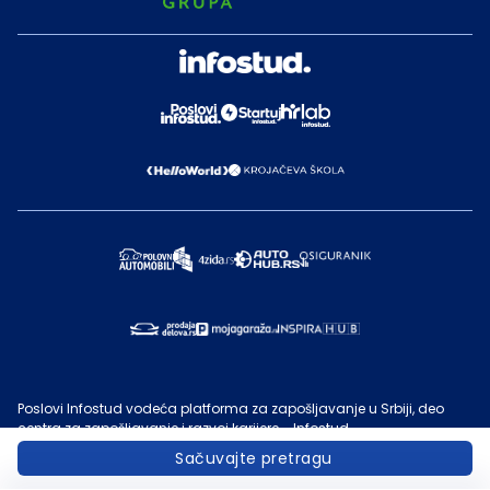
Poslovi Infostud vodeća platforma za zapošljavanje u Srbiji, deo
centra za zapošljavanje i razvoj karijere - Infostud.
©
Infostud rešenja d.o.o. Subotica
, 2000 -
2026
. Sadržaj sajta
Sačuvajte pretragu
Poslovi.infostud.com
je vlasništvo
Infostuda
. Zabranjeno je njegovo
preuzimanje bez dozvole
Infostuda
, zarad komercijalne upotrebe ili