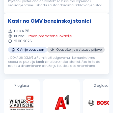
Prijatan i profesionalan kontakt sa kupcima Priprema i
serviranje hrane u skladu sa standardima Održavanje čistoće
radnog mesta i opreme Rad u skladu sa propisima o higijeni i
bezbednosti hr...
Kasir na OMV benzinskoj stanici
DOKA 26
Ruma
-
Izvan pretražene lokacije
21.08.2026
CV nije obavezan
Obaveštenje o statusu prijave
...DOKA 26 (OMV) u Rumi traži odgovornu i komunikativnu
osobu za poziciju
kasira
na benzinskoj stanici. Ako želite da
radite u dinamičnom okruženju i budete deo renomirane
kompanije sa dugogodišnjom tradicijom, ovo je prava prilika
za vas. ...
7 oglasa
2 oglasa