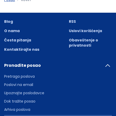
Blog
RSS
O nama
Uslovi korišćenja
Česta pitanja
Obaveštenje o
privatnosti
Kontaktirajte nas
Pronađite posao
Pretraga poslova
Poslovi na email
Upoznajte poslodavce
Dok tražite posao
Arhiva poslova