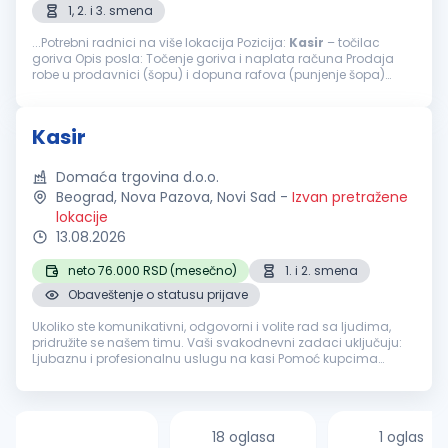
1, 2. i 3. smena
...Potrebni radnici na više lokacija Pozicija:
Kasir
– točilac
goriva Opis posla: Točenje goriva i naplata računa Prodaja
robe u prodavnici (šopu) i dopuna rafova (punjenje šopa)
Prijem robe i istakanje goriva Održavanje čistoće i urednosti...
Kasir
Domaća trgovina d.o.o.
Beograd, Nova Pazova, Novi Sad
-
Izvan pretražene
lokacije
13.08.2026
neto 76.000 RSD (mesečno)
1. i 2. smena
Obaveštenje o statusu prijave
Ukoliko ste komunikativni, odgovorni i volite rad sa ljudima,
pridružite se našem timu. Vaši svakodnevni zadaci uključuju:
Ljubaznu i profesionalnu uslugu na kasi Pomoć kupcima
prilikom pakovanja kupljene robe Izlaganje i dopunu robe na
rafovima Pos...
18 oglasa
1 oglas