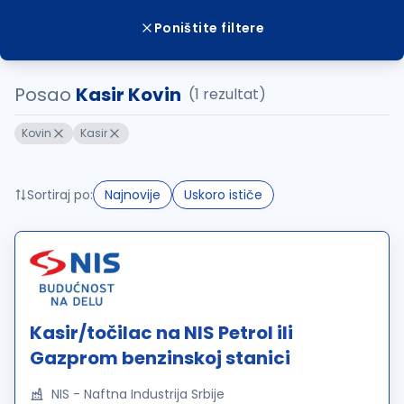
Poništite filtere
Posao
Kasir Kovin
(1 rezultat)
Kovin
Kasir
Sortiraj po:
Najnovije
Uskoro ističe
Kasir/točilac na NIS Petrol ili
Gazprom benzinskoj stanici
NIS - Naftna Industrija Srbije