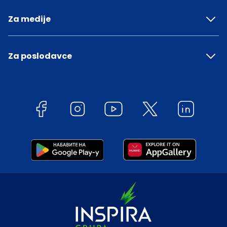
Za medije
Za poslodavce