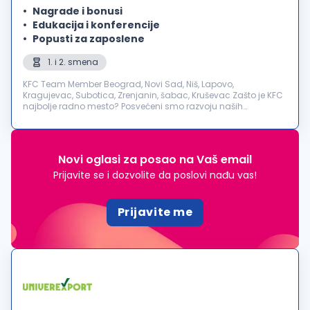
Nagrade i bonusi
Edukacija i konferencije
Popusti za zaposlene
1. i 2. smena
KFC Team Member Beograd, Novi Sad, Niš, Lapovo,
Kragujevac, Subotica, Zrenjanin, šabac, Kruševac Zašto je KFC
najbolje radno mesto? Posvećeni smo razvoju naših
zaposlenih, zato je kod nas proces napredovanja lak,
transparentan i sva...
Novi oglasi za posao na Vaš email
Prijavite se i dozvolite da poslovi nađu vas!
Prijavite me