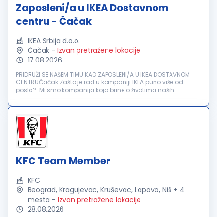
Zaposleni/a u IKEA Dostavnom
centru - Čačak
IKEA Srbija d.o.o.
Čačak
-
Izvan pretražene lokacije
17.08.2026
PRIDRUŽI SE NAšEM TIMU KAO ZAPOSLENI/A U IKEA DOSTAVNOM
CENTRUČačak Zašto je rad u kompaniji IKEA puno više od
posla? Mi smo kompanija koja brine o životima naših
zaposlenih. Za nas je važno da se osećaš poštovano,
prepoznato i uključeno. Bez obzir...
KFC Team Member
KFC
Beograd, Kragujevac, Kruševac, Lapovo, Niš + 4
mesta
-
Izvan pretražene lokacije
28.08.2026