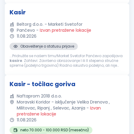
sličnim poslovima...
Kasir
Beltorg d.o.o. - Marketi Svetofor
Pančevo
-
Izvan pretražene lokacije
11.08.2026
Obaveštenje o statusu prijave
...Pridružite se našem timu!Market Svetofor Pančevo zapošljava
kasire
. Zahtevi: Završeno obrazovanje I ili II stepena stručne
spreme (poželjno trgovina) Radno iskustvo poželjno, ali nije
uslov Poznavanje rada na kasi i vođenja evidencije trgovine...
Kasir - točilac goriva
Naftaprom 2018 d.o.o.
Moravski Koridor - iskljuĉenje Velika Drenova ,
Militovac, Ripanj , Selevac, Azanja
-
Izvan
pretražene lokacije
11.08.2026
neto 70.000 - 100.000 RSD (mesečno)