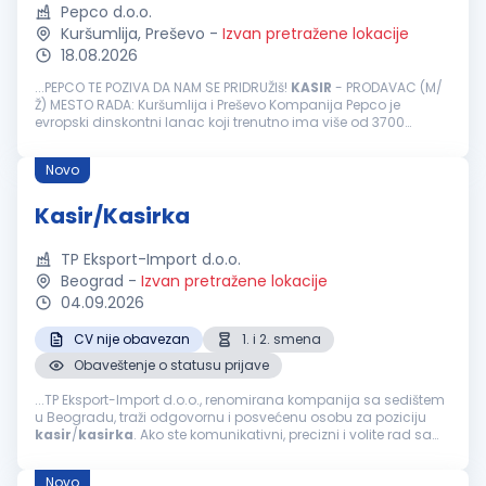
Pepco d.o.o.
Kuršumlija, Preševo
-
Izvan pretražene lokacije
18.08.2026
...PEPCO TE POZIVA DA NAM SE PRIDRUŽIš!
KASIR
- PRODAVAC (M/
Ž) MESTO RADA: Kuršumlija i Preševo Kompanija Pepco je
evropski dinskontni lanac koji trenutno ima više od 3700
prodavnica u Evropi, više od 23000 zaposlenih i više od 19
miliona kupaca...
Novo
Kasir/Kasirka
TP Eksport-Import d.o.o.
Beograd
-
Izvan pretražene lokacije
04.09.2026
CV nije obavezan
1. i 2. smena
Obaveštenje o statusu prijave
...TP Eksport-Import d.o.o., renomirana kompanija sa sedištem
u Beogradu, traži odgovornu i posvećenu osobu za poziciju
kasir
/
kasirka
. Ako ste komunikativni, precizni i volite rad sa
ljudima, pridružite se našem timu i doprinesite uspehu naše
kompanije...
Novo