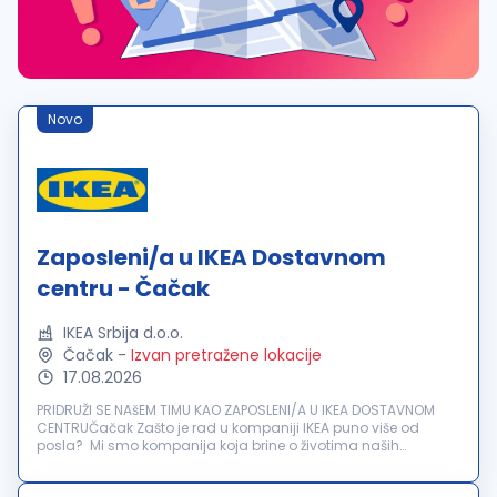
Novo
Zaposleni/a u IKEA Dostavnom
centru - Čačak
IKEA Srbija d.o.o.
Čačak
-
Izvan pretražene lokacije
17.08.2026
PRIDRUŽI SE NAšEM TIMU KAO ZAPOSLENI/A U IKEA DOSTAVNOM
CENTRUČačak Zašto je rad u kompaniji IKEA puno više od
posla? Mi smo kompanija koja brine o životima naših
zaposlenih. Za nas je važno da se osećaš poštovano,
prepoznato i uključeno. Bez obzir...