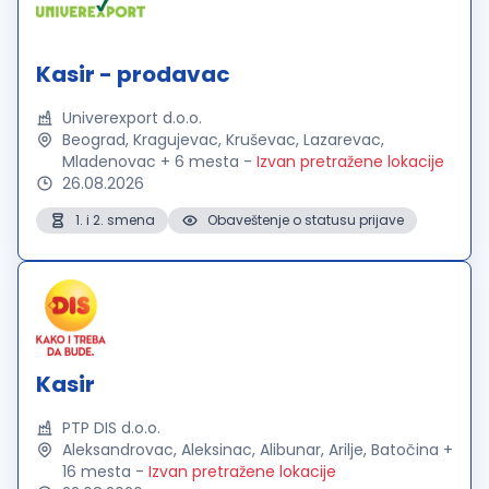
Kasir - prodavac
Univerexport d.o.o.
Beograd, Kragujevac, Kruševac, Lazarevac,
Mladenovac + 6 mesta
-
Izvan pretražene lokacije
26.08.2026
1. i 2. smena
Obaveštenje o statusu prijave
Kasir
PTP DIS d.o.o.
Aleksandrovac, Aleksinac, Alibunar, Arilje, Batočina +
16 mesta
-
Izvan pretražene lokacije