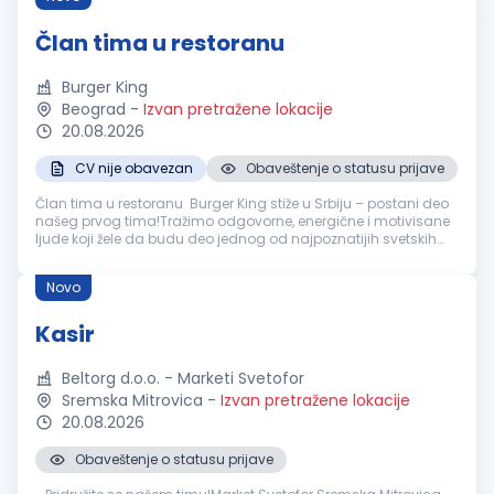
Član tima u restoranu
Burger King
Beograd
-
Izvan pretražene lokacije
20.08.2026
CV nije obavezan
Obaveštenje o statusu prijave
Član tima u restoranu Burger King stiže u Srbiju – postani deo
našeg prvog tima!Tražimo odgovorne, energične i motivisane
ljude koji žele da budu deo jednog od najpoznatijih svetskih
brendova. Ako voliš dinamično radno okruženje, uživaš u radu
sa lj...
Novo
Kasir
Beltorg d.o.o. - Marketi Svetofor
Sremska Mitrovica
-
Izvan pretražene lokacije
20.08.2026
Obaveštenje o statusu prijave