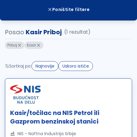
Poništite filtere
Posao
Kasir Priboj
(1 rezultat)
Priboj
Kasir
Sortiraj po:
Najnovije
Uskoro ističe
Kasir/točilac na NIS Petrol ili
Gazprom benzinskoj stanici
NIS - Naftna Industrija Srbije