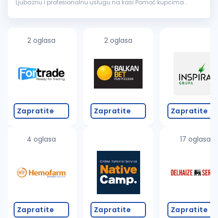
Ljubaznu i profesionalnu uslugu na kasi Pomoć kupcima
prilikom pakovanja kupljene robe Izlaganje i dopunu robe na
rafovima Pos...
2 oglasa
2 oglasa
Zapratite
Zapratite
Zapratite
4 oglasa
17 oglasa
Zapratite
Zapratite
Zapratite