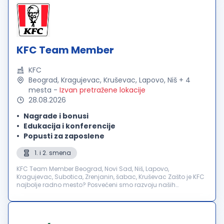
KFC Team Member
KFC
Beograd, Kragujevac, Kruševac, Lapovo, Niš + 4
mesta
-
Izvan pretražene lokacije
28.08.2026
Nagrade i bonusi
Edukacija i konferencije
Popusti za zaposlene
1. i 2. smena
KFC Team Member Beograd, Novi Sad, Niš, Lapovo,
Kragujevac, Subotica, Zrenjanin, šabac, Kruševac Zašto je KFC
najbolje radno mesto? Posvećeni smo razvoju naših
zaposlenih, zato je kod nas proces napredovanja lak,
transparentan i sva...