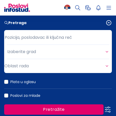
Pretraga
Pozicija, poslodavac ili ključna reč
Pozicija, poslodavac ili ključna reč
Izaberite grad
Grad
Oblast rada
Oblast rada
Plata u oglasu
Poslovi za mlade
Pretražite