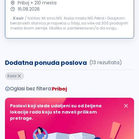
Priboj + 210 mesta
16.08.2026
...
Kasir
/ točilac Mi smo NIS. Naša mreža NIS Petrol i Gazprom
benzinskih stanica je najveća u Srbiji, sa više od 300 prodajnih
mesta širom zemlje. Ukoliko si zainteresovan/a da svoju
karijeru započneš ili nastaviš u timu koji broji više...
Dodatna ponuda poslova
(13 rezultata)
Kasir
Oglasi bez filtera:
Priboj
Poslovi koji slede udaljeni su od željene
lokacije rada koju ste naveli prilikom
pretrage.