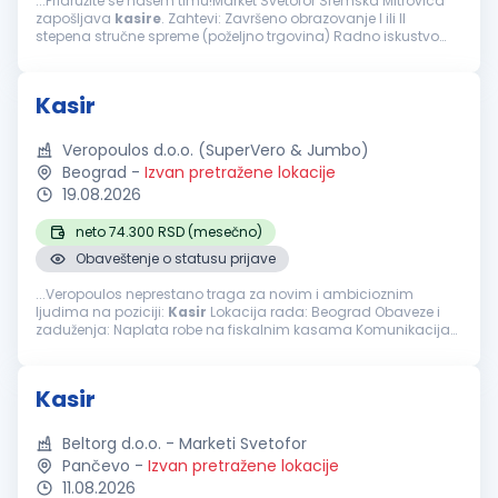
...Pridružite se našem timu!Market Svetofor Sremska Mitrovica
zapošljava
kasire
. Zahtevi: Završeno obrazovanje I ili II
stepena stručne spreme (poželjno trgovina) Radno iskustvo
poželjno, ali nije uslov Poznavanje rada na kasi i vođenja
evidencije...
Kasir
Veropoulos d.o.o. (SuperVero & Jumbo)
Beograd
-
Izvan pretražene lokacije
19.08.2026
neto 74.300 RSD (mesečno)
Obaveštenje o statusu prijave
...Veropoulos neprestano traga za novim i ambicioznim
ljudima na poziciji:
Kasir
Lokacija rada: Beograd Obaveze i
zaduženja: Naplata robe na fiskalnim kasama Komunikacija
sa potrošačima Od kandidata očekujemo: Iskustvo na istim ili
sličnim poslovima...
Kasir
Beltorg d.o.o. - Marketi Svetofor
Pančevo
-
Izvan pretražene lokacije
11.08.2026