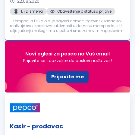
22.08.2026
1. i 2. smena
Obaveštenje o statusu prijave
...Kompanija DIS d.o.o. je najveći domaći trgovinski lanac koji
realizuje svoje poslovne aktivnosti u domenu maloprodaje. U
cilju jačanja našeg tima u potrazi smo za novim zaposlenima
na poziciji:
KASIR
Novi Sad, Beograd, Pančevo, Stara...
Novi oglasi za posao na Vaš email
Prijavite se i dozvolite da poslovi nađu vas!
Prijavite me
Kasir - prodavac