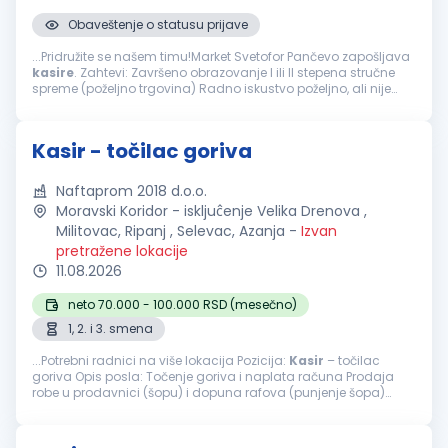
Obaveštenje o statusu prijave
...Pridružite se našem timu!Market Svetofor Pančevo zapošljava
kasire
. Zahtevi: Završeno obrazovanje I ili II stepena stručne
spreme (poželjno trgovina) Radno iskustvo poželjno, ali nije
uslov Poznavanje rada na kasi i vođenja evidencije trgovine...
Kasir - točilac goriva
Naftaprom 2018 d.o.o.
Moravski Koridor - iskljuĉenje Velika Drenova ,
Militovac, Ripanj , Selevac, Azanja
-
Izvan
pretražene lokacije
11.08.2026
neto 70.000 - 100.000 RSD (mesečno)
1, 2. i 3. smena
...Potrebni radnici na više lokacija Pozicija:
Kasir
– točilac
goriva Opis posla: Točenje goriva i naplata računa Prodaja
robe u prodavnici (šopu) i dopuna rafova (punjenje šopa)
Prijem robe i istakanje goriva Održavanje čistoće i urednosti...