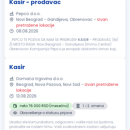
Kasir - prodavac
Pepco d.o.o.
Novi Beograd - Gandijeva, Obrenovac
-
Izvan
pretražene lokacije
08.08.2026
...PEPCO TE POZIVA DA NAM SE PRIDRUŽIš!
KASIR
- PRODAVAC (M/
Ž) MESTO RADA: Novi Beograd – Gandijeva (Immo Centar)
Obrenovac Kompanija Pepco je evropski diskontni lanac koji
trenutno ima više od 3700 prodavnica u Evropi, više od 23000
zaposlenih...
Kasir
Domaća trgovina d.o.o.
Beograd, Nova Pazova, Novi Sad
-
Izvan pretražene
lokacije
13.08.2026
neto 76.000 RSD (mesečno)
1. i 2. smena
Obaveštenje o statusu prijave
Ukoliko ste komunikativni, odgovorni i volite rad sa ljudima,
pridružite se našem timu. Vaši svakodnevni zadaci uključuju: