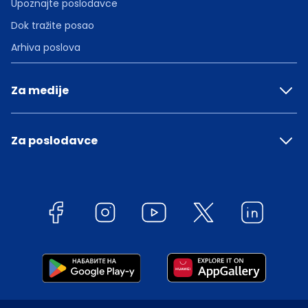
Upoznajte poslodavce
Dok tražite posao
Arhiva poslova
Za medije
Za poslodavce