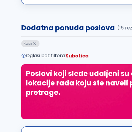
Dodatna ponuda poslova
(15 re
Kasir
Oglasi bez filtera:
Subotica
Poslovi koji slede udaljeni su
lokacije rada koju ste naveli 
pretrage.