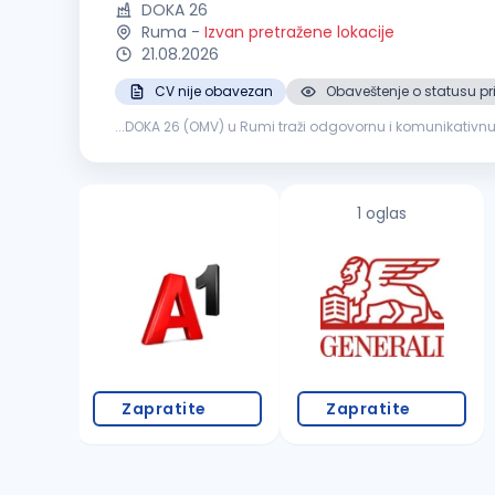
DOKA 26
Ruma
-
Izvan pretražene lokacije
21.08.2026
CV nije obavezan
Obaveštenje o statusu pr
...DOKA 26 (OMV) u Rumi traži odgovornu i komunikativn
sa dugogodišnjom tradicijom, ovo je prava prilika za vas
1 oglas
Zapratite
Zapratite