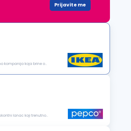
Prijavite me
o kompanija koja brine o
kontni lanac koji trenutno