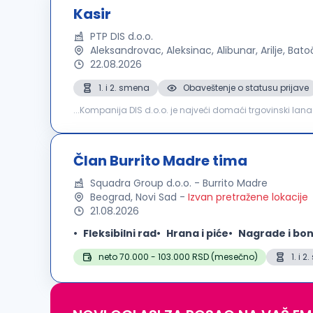
Kasir
PTP DIS d.o.o.
Aleksandrovac, Aleksinac, Alibunar, Arilje, Bat
22.08.2026
1. i 2. smena
Obaveštenje o statusu prijave
...Kompanija DIS d.o.o. je najveći domaći trgovinski lan
smo za novim zaposlenima na poziciji:
KASIR
Novi Sad, 
Član Burrito Madre tima
Squadra Group d.o.o. - Burrito Madre
Beograd, Novi Sad
-
Izvan pretražene lokacije
21.08.2026
Fleksibilni rad
Hrana i piće
Nagrade i bon
neto 70.000 - 103.000 RSD (mesečno)
1. i 