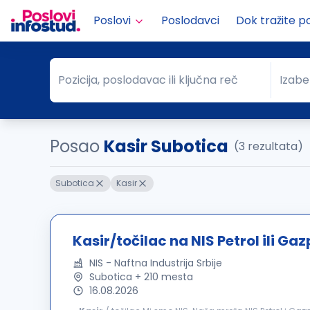
Poslovi
Poslodavci
Dok tražite p
Pozicija, poslodavac ili ključna reč
Izabe
Pozicija, poslodavac ili ključna reč
Grad
Posao
Kasir Subotica
(3 rezultata)
Subotica
Kasir
Kasir/točilac na NIS Petrol ili Ga
NIS - Naftna Industrija Srbije
Subotica + 210 mesta
16.08.2026