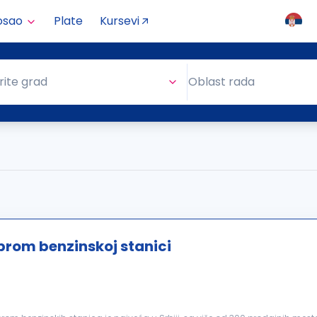
osao
Plate
Kursevi
Oblast rada
rite grad
Oblast rada
zprom benzinskoj stanici