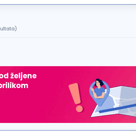
zultata)
 od željene
prilikom