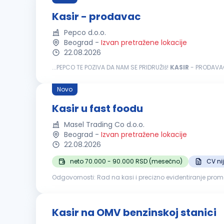
Kasir - prodavac
Pepco d.o.o.
Beograd
-
Izvan pretražene lokacije
22.08.2026
...PEPCO TE POZIVA DA NAM SE PRIDRUŽIš!
KASIR
- PRODAVAC 
prodavnica u Evropi, više od 23000 zaposlenih i više od 19
Novo
Kasir u fast foodu
Masel Trading Co d.o.o.
Beograd
-
Izvan pretražene lokacije
22.08.2026
neto 70.000 - 90.000 RSD (mesečno)
CV ni
Odgovornosti: Rad na kasi i precizno evidentiranje prometa Prijatan i profesionalan kontakt sa kupcima Priprema i serviranje hrane u skladu sa standardima Održavanje čistoće radnog
mesta i opreme Rad u skladu sa propisima o higijeni i be
Kasir na OMV benzinskoj stanici