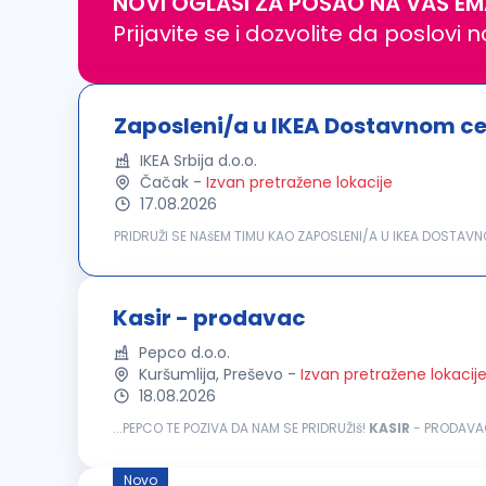
NOVI OGLASI ZA POSAO NA VAŠ EM
Prijavite se i dozvolite da poslovi 
Zaposleni/a u IKEA Dostavnom ce
IKEA Srbija d.o.o.
Čačak
-
Izvan pretražene lokacije
17.08.2026
PRIDRUŽI SE NAšEM TIMU KAO ZAPOSLENI/A U IKEA DOSTAVN
životima naših zaposlenih. Za nas je važno da se osećaš 
Kasir - prodavac
Pepco d.o.o.
Kuršumlija, Preševo
-
Izvan pretražene lokacij
18.08.2026
...PEPCO TE POZIVA DA NAM SE PRIDRUŽIš!
KASIR
- PRODAVAC 
ima više od 3700 prodavnica u Evropi, više od 23000 zapo
Novo