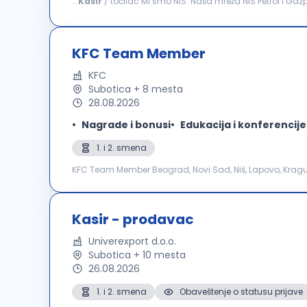
...
Kasir
/ točilac Mi smo NIS. Naša mreža NIS Petrol i Gazprom benzinskih stanica je najveća u Srbiji, sa više od 300 prodajnih mesta širom zemlje. Ukoliko si
zainteresovan/a da svoju karijeru započneš ili nastaviš u t
KFC Team Member
KFC
Subotica + 8 mesta
28.08.2026
Nagrade i bonusi
Edukacija i konferencije
1. i 2. smena
KFC Team Member Beograd, Novi Sad, Niš, Lapovo, Kragujevac, Subotica, Zrenjanin, 
razvoju naših zaposlenih, zato je kod nas proces napredo
Kasir - prodavac
Univerexport d.o.o.
Subotica + 10 mesta
26.08.2026
1. i 2. smena
Obaveštenje o statusu prijave