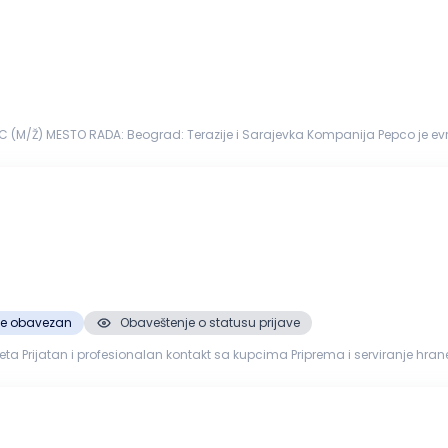
(M/Ž) MESTO RADA: Beograd: Terazije i Sarajevka Kompanija Pepco je evro
 miliona...
je obavezan
Obaveštenje o statusu prijave
zbednosti hr...