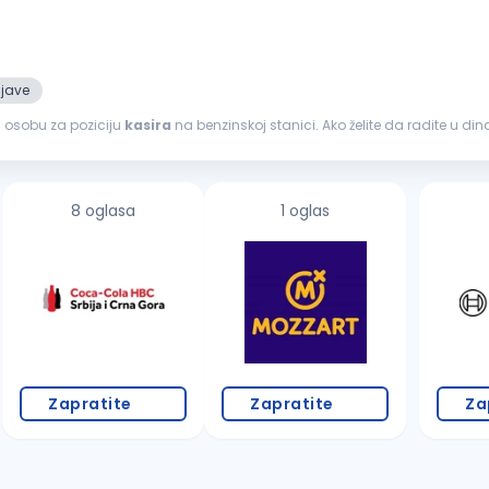
ijave
u osobu za poziciju
kasira
na benzinskoj stanici. Ako želite da radite u 
. ...
8 oglasa
1 oglas
Zapratite
Zapratite
Za