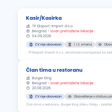
Kasir/Kasirka
TP Eksport-Import d.o.o.
Beograd
-
Izvan pretražene lokacije
04.09.2026
CV nije obavezan
1. i 2. smena
Obave
...TP Eksport-Import d.o.o., renomirana kompanija sa s
ljudima, pridružite se našem timu i doprinesite uspehu n
Član tima u restoranu
Burger King
Beograd
-
Izvan pretražene lokacije
20.08.2026
CV nije obavezan
Obaveštenje o statusu pr
Član tima u restoranu Burger King stiže u Srbiju – post
brendova. Ako voliš dinamično radno okruženje, uživaš u r