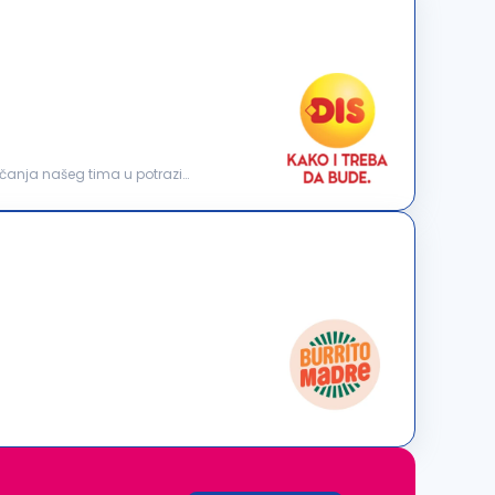
jačanja našeg tima u potrazi