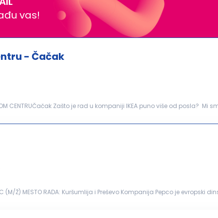
AIL
nađu vas!
ntru - Čačak
OM CENTRUČačak Zašto je rad u kompaniji IKEA puno više od posla? Mi sm
poštovano, prepoznato i uključeno. Bez obzir...
e
(M/Ž) MESTO RADA: Kuršumlija i Preševo Kompanija Pepco je evropski dins
slenih i više od 19 miliona kupaca...