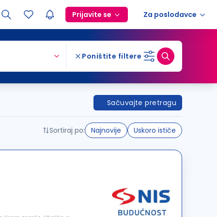
Prijavite se
Za poslodavce
Poništite filtere
Sačuvajte pretragu
Sortiraj po:
Najnovije
Uskoro ističe