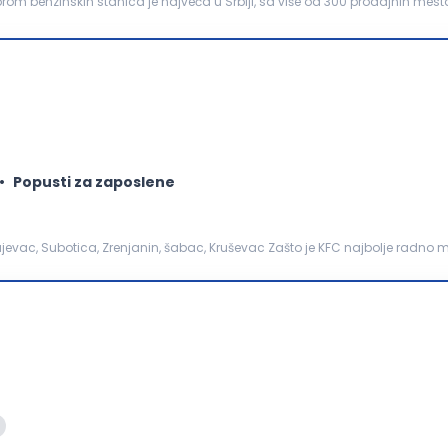
imu koji broji više...
Popusti za zaposlene
šabac, Kruševac Zašto je KFC najbolje radno mesto? Posvećeni smo
vanja lak, transparentan i sva...