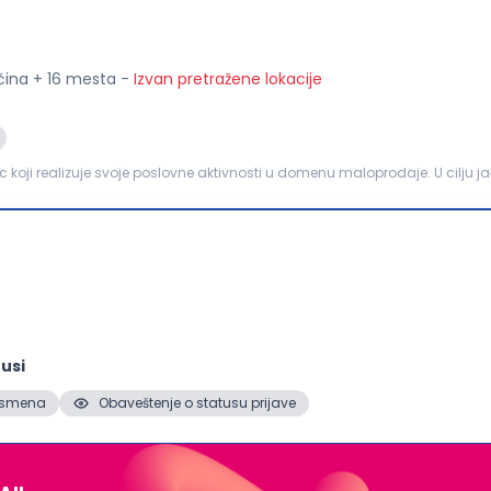
očina + 16 mesta
-
Izvan pretražene lokacije
ac koji realizuje svoje poslovne aktivnosti u domenu maloprodaje. U cilju 
Beograd, Pančevo, Stara...
usi
2. smena
Obaveštenje o statusu prijave