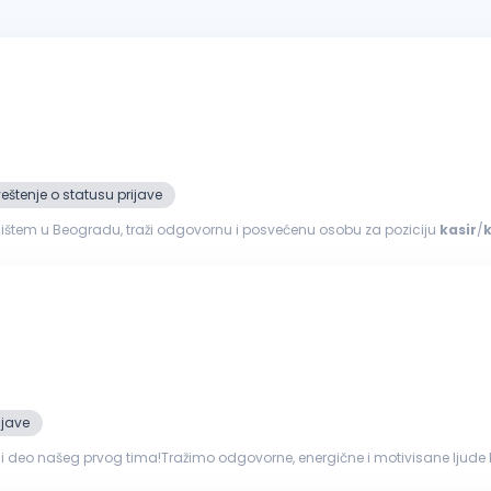
štenje o statusu prijave
edištem u Beogradu, traži odgovornu i posvećenu osobu za poziciju
kasir
/
aše kompanije...
ijave
ani deo našeg prvog tima!Tražimo odgovorne, energične i motivisane ljude 
adu sa lj...