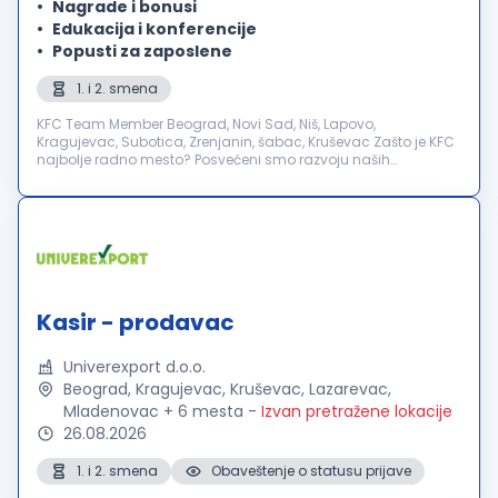
Nagrade i bonusi
Edukacija i konferencije
Popusti za zaposlene
1. i 2. smena
KFC Team Member Beograd, Novi Sad, Niš, Lapovo,
Kragujevac, Subotica, Zrenjanin, šabac, Kruševac Zašto je KFC
najbolje radno mesto? Posvećeni smo razvoju naših
zaposlenih, zato je kod nas proces napredovanja lak,
transparentan i sva...
Kasir - prodavac
Univerexport d.o.o.
Beograd, Kragujevac, Kruševac, Lazarevac,
Mladenovac + 6 mesta
-
Izvan pretražene lokacije
26.08.2026
1. i 2. smena
Obaveštenje o statusu prijave