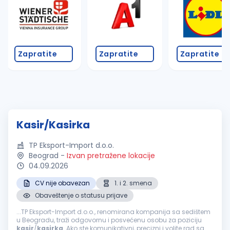
Zapratite
Zapratite
Zapratite
Kasir/Kasirka
TP Eksport-Import d.o.o.
Beograd
-
Izvan pretražene lokacije
04.09.2026
CV nije obavezan
1. i 2. smena
Obaveštenje o statusu prijave
...TP Eksport-Import d.o.o., renomirana kompanija sa sedištem
u Beogradu, traži odgovornu i posvećenu osobu za poziciju
kasir
/
kasirka
. Ako ste komunikativni, precizni i volite rad sa