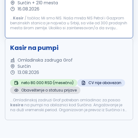
Surčin + 210 mesta
16.08.2026
...
Kasir
/ točilac Mi smo NIS. Naša mreža NIS Petrol i Gazprom
benzinskih stanica je najveća u Srbiji, sa više od 300 prodajnih
mesta širom zemlje. Ukoliko si zainteresovan/a da svoju
karijeru započneš ili nastaviš u timu koji broji više...
Kasir na pumpi
Omladinska zadruga Grof
Surčin
13.08.2026
neto 80.000 RSD (mesečno)
CV nije obavezan
Obaveštenje o statusu prijave
...Omladinskoj zadruzi Grof potreban omladinac za posao
kasira
na pumpi na obilaznici kod Surčina. Angažovanje je
na duži vremenski period. Organizovan je prevoz iz Surčina i sa
Vidikovca. Postoji mogućnost dogovora oko radnog vremena.
Zarada je 80.000...