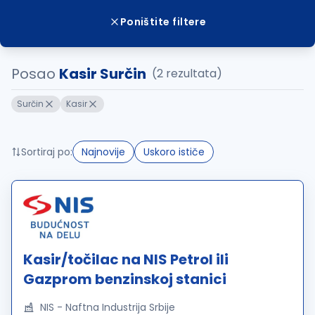
Poništite filtere
Posao
Kasir Surčin
(2 rezultata)
Surčin
Kasir
Sortiraj po:
Najnovije
Uskoro ističe
Kasir/točilac na NIS Petrol ili
Gazprom benzinskoj stanici
NIS - Naftna Industrija Srbije