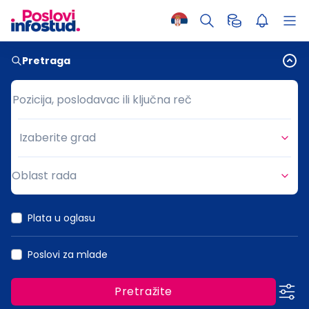
Pretraga
Pozicija, poslodavac ili ključna reč
Pozicija, poslodavac ili ključna reč
Izaberite grad
Grad
Oblast rada
Oblast rada
Plata u oglasu
Poslovi za mlade
Pretražite