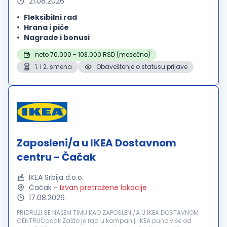
21.08.2026
Fleksibilni rad
Hrana i piće
Nagrade i bonusi
neto 70.000 - 103.000 RSD (mesečno)
1. i 2. smena
Obaveštenje o statusu prijave
Zaposleni/a u IKEA Dostavnom
centru - Čačak
IKEA Srbija d.o.o.
Čačak
-
Izvan pretražene lokacije
17.08.2026
PRIDRUŽI SE NAšEM TIMU KAO ZAPOSLENI/A U IKEA DOSTAVNOM
CENTRUČačak Zašto je rad u kompaniji IKEA puno više od