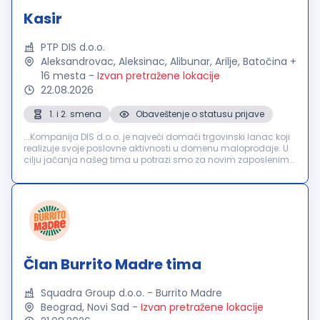
Kasir
PTP DIS d.o.o.
Aleksandrovac, Aleksinac, Alibunar, Arilje, Batočina +
16 mesta
-
Izvan pretražene lokacije
22.08.2026
1. i 2. smena
Obaveštenje o statusu prijave
...Kompanija DIS d.o.o. je najveći domaći trgovinski lanac koji
realizuje svoje poslovne aktivnosti u domenu maloprodaje. U
cilju jačanja našeg tima u potrazi smo za novim zaposlenima
na poziciji:
KASIR
Novi Sad, Beograd, Pančevo, Stara...
Član Burrito Madre tima
Squadra Group d.o.o. - Burrito Madre
Beograd, Novi Sad
-
Izvan pretražene lokacije