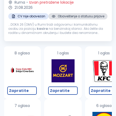
Ruma
-
Izvan pretražene lokacije
21.08.2026
CV nije obavezan
Obaveštenje o statusu prijave
...DOKA 26 (OMV) u Rumi traži odgovornu i komunikativnu
osobu za poziciju
kasira
na benzinskoj stanici. Ako želite da
radite u dinamičnom okruženju i budete deo renomirane
kompanije sa dugogodišnjom tradicijom, ovo je prava prilika
za vas. ...
8 oglasa
1 oglas
1 oglas
Zapratite
Zapratite
Zapratite
7 oglasa
6 oglasa