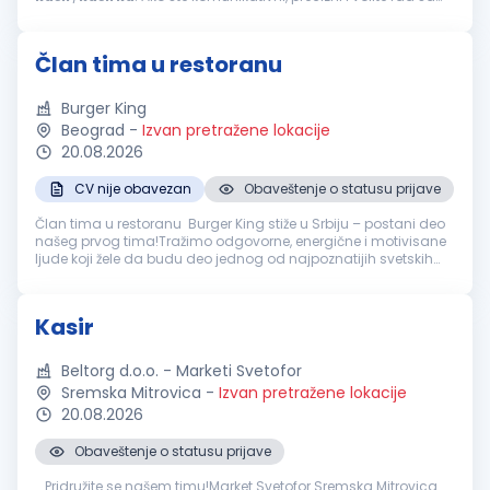
ljudima, pridružite se našem timu i doprinesite uspehu naše
kompanije...
Član tima u restoranu
Burger King
Beograd
-
Izvan pretražene lokacije
20.08.2026
CV nije obavezan
Obaveštenje o statusu prijave
Član tima u restoranu Burger King stiže u Srbiju – postani deo
našeg prvog tima!Tražimo odgovorne, energične i motivisane
ljude koji žele da budu deo jednog od najpoznatijih svetskih
brendova. Ako voliš dinamično radno okruženje, uživaš u radu
sa lj...
Kasir
Beltorg d.o.o. - Marketi Svetofor
Sremska Mitrovica
-
Izvan pretražene lokacije
20.08.2026
Obaveštenje o statusu prijave
...Pridružite se našem timu!Market Svetofor Sremska Mitrovica