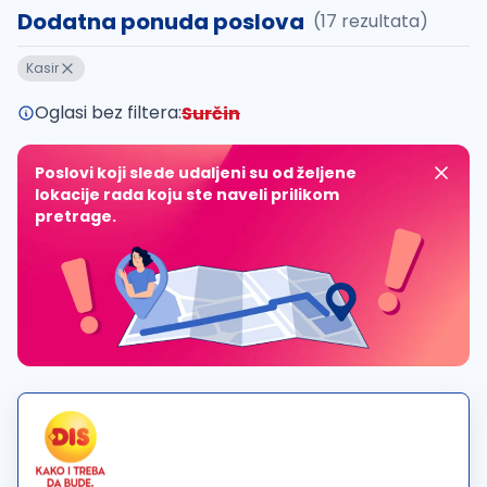
Dodatna ponuda poslova
(17 rezultata)
Kasir
Oglasi bez filtera:
Surčin
Poslovi koji slede udaljeni su od željene
lokacije rada koju ste naveli prilikom
pretrage.