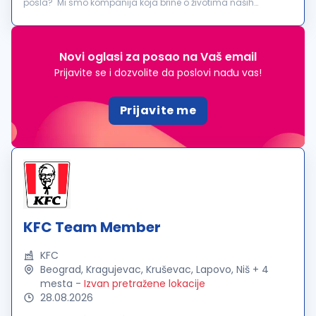
posla? Mi smo kompanija koja brine o životima naših
zaposlenih. Za nas je važno da se osećaš poštovano,
prepoznato i uključeno. Bez obzir...
Novi oglasi za posao na Vaš email
Prijavite se i dozvolite da poslovi nađu vas!
Prijavite me
KFC Team Member
KFC
Beograd, Kragujevac, Kruševac, Lapovo, Niš + 4
mesta
-
Izvan pretražene lokacije
28.08.2026