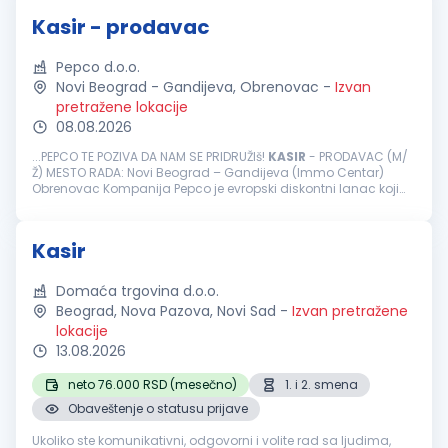
Kasir - prodavac
Pepco d.o.o.
Novi Beograd - Gandijeva, Obrenovac
-
Izvan
pretražene lokacije
08.08.2026
...PEPCO TE POZIVA DA NAM SE PRIDRUŽIš!
KASIR
- PRODAVAC (M/
Ž) MESTO RADA: Novi Beograd – Gandijeva (Immo Centar)
Obrenovac Kompanija Pepco je evropski diskontni lanac koji
trenutno ima više od 3700 prodavnica u Evropi, više od 23000
zaposlenih...
Kasir
Domaća trgovina d.o.o.
Beograd, Nova Pazova, Novi Sad
-
Izvan pretražene
lokacije
13.08.2026
neto 76.000 RSD (mesečno)
1. i 2. smena
Obaveštenje o statusu prijave
Ukoliko ste komunikativni, odgovorni i volite rad sa ljudima,