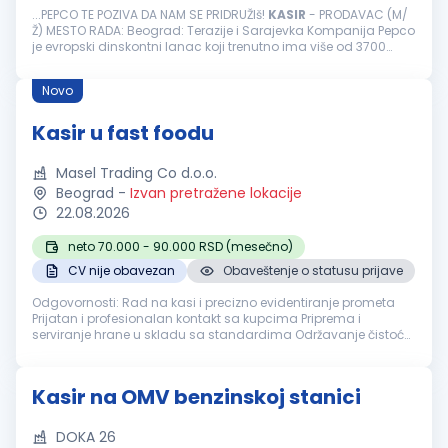
...PEPCO TE POZIVA DA NAM SE PRIDRUŽIš!
KASIR
- PRODAVAC (M/
Ž) MESTO RADA: Beograd: Terazije i Sarajevka Kompanija Pepco
je evropski dinskontni lanac koji trenutno ima više od 3700
prodavnica u Evropi, više od 23000 zaposlenih i više od 19
miliona...
Novo
Kasir u fast foodu
Masel Trading Co d.o.o.
Beograd
-
Izvan pretražene lokacije
22.08.2026
neto 70.000 - 90.000 RSD (mesečno)
CV nije obavezan
Obaveštenje o statusu prijave
Odgovornosti: Rad na kasi i precizno evidentiranje prometa
Prijatan i profesionalan kontakt sa kupcima Priprema i
serviranje hrane u skladu sa standardima Održavanje čistoće
radnog mesta i opreme Rad u skladu sa propisima o higijeni i
bezbednosti hr...
Kasir na OMV benzinskoj stanici
DOKA 26