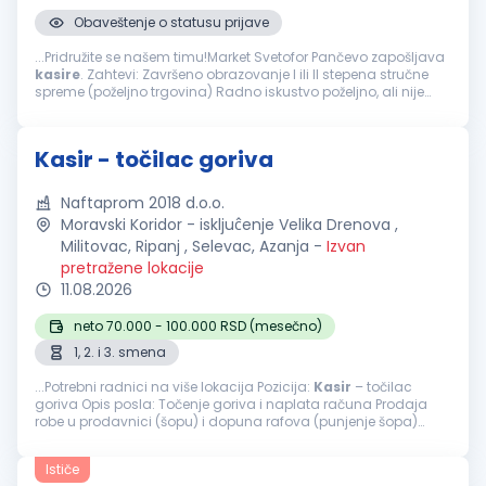
Obaveštenje o statusu prijave
...Pridružite se našem timu!Market Svetofor Pančevo zapošljava
kasire
. Zahtevi: Završeno obrazovanje I ili II stepena stručne
spreme (poželjno trgovina) Radno iskustvo poželjno, ali nije
uslov Poznavanje rada na kasi i vođenja evidencije trgovine...
Kasir - točilac goriva
Naftaprom 2018 d.o.o.
Moravski Koridor - iskljuĉenje Velika Drenova ,
Militovac, Ripanj , Selevac, Azanja
-
Izvan
pretražene lokacije
11.08.2026
neto 70.000 - 100.000 RSD (mesečno)
1, 2. i 3. smena
...Potrebni radnici na više lokacija Pozicija:
Kasir
– točilac
goriva Opis posla: Točenje goriva i naplata računa Prodaja
robe u prodavnici (šopu) i dopuna rafova (punjenje šopa)
Prijem robe i istakanje goriva Održavanje čistoće i urednosti...
Ističe