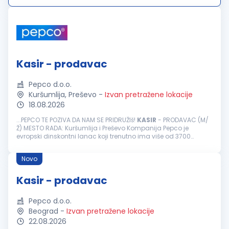
Kasir - prodavac
Pepco d.o.o.
Kuršumlija, Preševo
-
Izvan pretražene lokacije
18.08.2026
...PEPCO TE POZIVA DA NAM SE PRIDRUŽIš!
KASIR
- PRODAVAC (M/
Ž) MESTO RADA: Kuršumlija i Preševo Kompanija Pepco je
evropski dinskontni lanac koji trenutno ima više od 3700
prodavnica u Evropi, više od 23000 zaposlenih i više od 19
miliona kupaca...
Novo
Kasir - prodavac
Pepco d.o.o.
Beograd
-
Izvan pretražene lokacije
22.08.2026