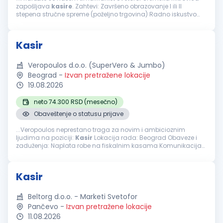
zapošljava
kasire
. Zahtevi: Završeno obrazovanje I ili II
stepena stručne spreme (poželjno trgovina) Radno iskustvo
poželjno, ali nije uslov Poznavanje rada na kasi i vođenja
evidencije...
Kasir
Veropoulos d.o.o. (SuperVero & Jumbo)
Beograd
-
Izvan pretražene lokacije
19.08.2026
neto 74.300 RSD (mesečno)
Obaveštenje o statusu prijave
...Veropoulos neprestano traga za novim i ambicioznim
ljudima na poziciji:
Kasir
Lokacija rada: Beograd Obaveze i
zaduženja: Naplata robe na fiskalnim kasama Komunikacija
sa potrošačima Od kandidata očekujemo: Iskustvo na istim ili
sličnim poslovima...
Kasir
Beltorg d.o.o. - Marketi Svetofor
Pančevo
-
Izvan pretražene lokacije
11.08.2026