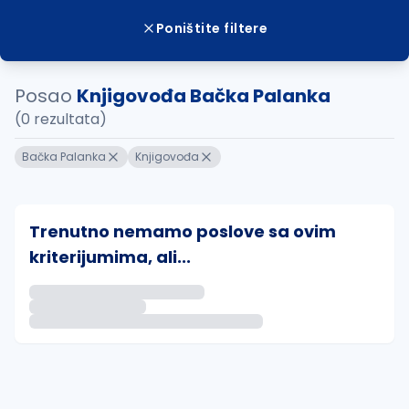
Poništite filtere
Posao
Knjigovođa Bačka Palanka
(0 rezultata)
Bačka Palanka
Knjigovođa
Trenutno nemamo poslove sa ovim
kriterijumima, ali...
Ako sačuvate ovu pretragu, obavestićemo vas putem 
uvajte pretragu