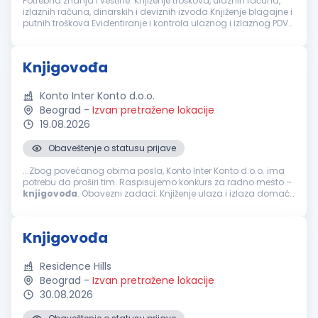
Potrebna znanja i veštine: Knjiženje troškova, ulaznih računa,
izlaznih računa, dinarskih i deviznih izvoda Knjiženje blagajne i
putnih troškova Evidentiranje i kontrola ulaznog i izlaznog PDV
kroz knjige PDV-a, rad na SEF-u Evidentiranje osnovnih s...
Knjigovođa
Konto Inter Konto d.o.o.
Beograd
-
Izvan pretražene lokacije
19.08.2026
Obaveštenje o statusu prijave
...Zbog povećanog obima posla, Konto Inter Konto d.o.o. ima
potrebu da proširi tim. Raspisujemo konkurs za radno mesto –
knjigovođa
. Obavezni zadaci: Knjiženje ulaza i izlaza domaće
i uvozne robe Knjiženje izvoda, domaćih i ino Obračun zarada...
Knjigovođa
Residence Hills
Beograd
-
Izvan pretražene lokacije
30.08.2026