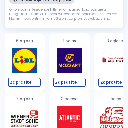
Obaveštenje o statusu prijave
O kompaniji Residence Hills je kompanija, koja posluje u
Beogradu i Istanbulu, specijalizovana za opremanje enterijera
fiksnim i pokrentnim nameštajem, za promet ekskluzivnih
nekretnina, investiciono savetovanje i dizajn enterijera. Kroz
profesionaln...
6 oglasa
1 oglas
8 oglasa
Zapratite
Zapratite
Zapratite
7 oglasa
3 oglasa
1 oglas