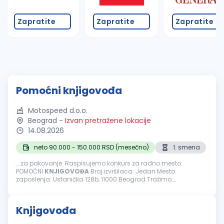
Zapratite
Zapratite
Zapratite
Pomoćni knjigovođa
Motospeed d.o.o.
Beograd
-
Izvan pretražene lokacije
14.08.2026
neto 90.000 - 150.000 RSD (mesečno)
1. smena
...za pakovanje. Raspisujemo konkurs za radno mesto:
POMOĆNI
KNJIGOVOĐA
Broj izvršilaca: Jedan Mesto
zaposlenja: Ustanička 128b, 11000 Beograd Tražimo:
Odgovornu i ljubaznu osobu sa iskustvom za obavljanje
poslova knjigovođe. OBAVEZE I ZADACI: Knjiženje ulaza...
Knjigovođa