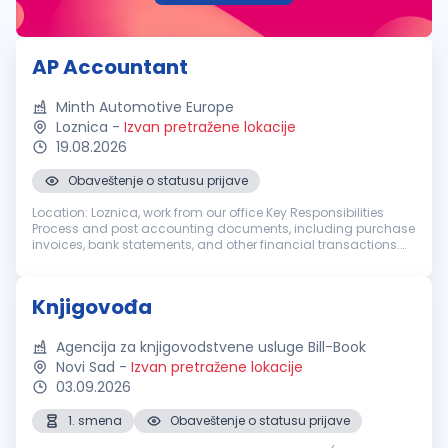
AP Accountant
Minth Automotive Europe
Loznica
-
Izvan pretražene lokacije
19.08.2026
Obaveštenje o statusu prijave
Location: Loznica, work from our office Key Responsibilities
Process and post accounting documents, including purchase
invoices, bank statements, and other financial transactions.
Record revenues, costs, expenses, and other transactions in
accordanc...
Knjigovođa
Agencija za knjigovodstvene usluge Bill-Book
Novi Sad
-
Izvan pretražene lokacije
03.09.2026
1. smena
Obaveštenje o statusu prijave