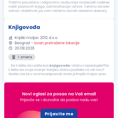
Tražimo pouzdanu i odgovornu osobu koja će preuzeti vođenje
naših poslovnih knjiga, administracije i arhive. Cenimo otvoren
odnos i stabilnost, pa vam nećemo davati nerealna obećanja,
već fer uslove i prijatno radno okruženje. Vaša zaduženja:
Obavlj...
Knjigovođa
Knjiški moljac 2012 d.o.o.
Beograd
-
Izvan pretražene lokacije
20.08.2026
1. smena
...Da li želite da radite kao
knjigovođa
i stalno napredujete?Da
li želite da svoje znanje i karijeru stalno podižete na viši nivo?
Ukoliko ste se u ovome prepoznali onda je Knjiški moljac pravo
mesto za Vas! OPIS POSLA: Poslovi u oblasti knjigovodstva...
Novi oglasi za posao na Vaš email
Prijavite se i dozvolite da poslovi nađu vas!
Prijavite me