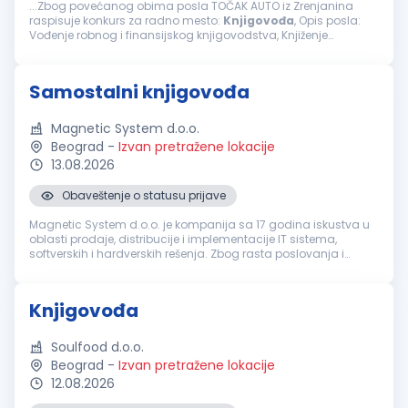
...Zbog povećanog obima posla TOČAK AUTO iz Zrenjanina
raspisuje konkurs za radno mesto:
Knjigovođa
, Opis posla:
Vođenje robnog i finansijskog knjigovodstva, Knjiženje
poslovnih promena i kontrole ispravnosti, Knjiženje glavne
knjige, izvoda iz banke...
Samostalni knjigovođa
Magnetic System d.o.o.
Beograd
-
Izvan pretražene lokacije
13.08.2026
Obaveštenje o statusu prijave
Magnetic System d.o.o. je kompanija sa 17 godina iskustva u
oblasti prodaje, distribucije i implementacije IT sistema,
softverskih i hardverskih rešenja. Zbog rasta poslovanja i
potrebe za jačanjem finansijsko-računovodstvenog sektora, u
potrazi smo ...
Knjigovođa
Soulfood d.o.o.
Beograd
-
Izvan pretražene lokacije
12.08.2026