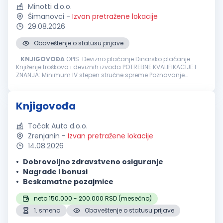
Minotti d.o.o.
Šimanovci
-
Izvan pretražene lokacije
29.08.2026
Obaveštenje o statusu prijave
...
KNJIGOVOĐA
OPIS Devizno plaćanje Dinarsko plaćanje
Knjiženje troškova i deviznih izvoda POTREBNE KVALIFIKACIJE I
ZNANJA: Minimum IV stepen stručne spreme Poznavanje
knjigovodstvenog programa PANTHEON Minimum tri godine
radnog iskusta u knjigovodstvu...
Knjigovođa
Točak Auto d.o.o.
Zrenjanin
-
Izvan pretražene lokacije
14.08.2026
Dobrovoljno zdravstveno osiguranje
Nagrade i bonusi
Beskamatne pozajmice
neto 150.000 - 200.000 RSD (mesečno)
1. smena
Obaveštenje o statusu prijave