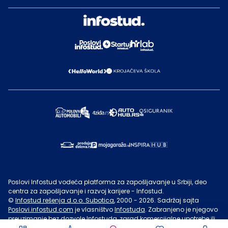
Poslovi Infostud vodeća platforma za zapošljavanje u Srbiji, deo
centra za zapošljavanje i razvoj karijere - Infostud.
©
Infostud rešenja d.o.o. Subotica
, 2000 -
2026
. Sadržaj sajta
Poslovi.infostud.com
je vlasništvo
Infostuda
. Zabranjeno je njegovo
preuzimanje bez dozvole
Infostuda
, zarad komercijalne upotrebe ili
u druge svrhe, osim za lične potrebe posetilaca sajta.
Uslovi