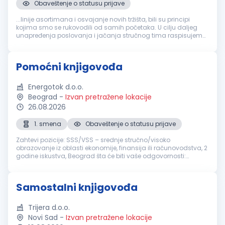
Obaveštenje o statusu prijave
...linije asortimana i osvajanje novih tržišta, bili su principi
kojima smo se rukovodili od samih početaka. U cilju daljeg
unapređenja poslovanja i jačanja stručnog tima raspisujemo
konkurs za radno mesto
Knjigovođa
Mesto rada: Beograd -
Palilula Broj...
Pomoćni knjigovođa
Energotok d.o.o.
Beograd
-
Izvan pretražene lokacije
26.08.2026
1. smena
Obaveštenje o statusu prijave
Zahtevi pozicije: SSS/VSS – srednje stručno/visoko
obrazovanje iz oblasti ekonomije, finansija ili računovodstva, 2
godine iskustva, Beograd šta će biti vaše odgovornosti:
Vođenje finansijske i administrativne dokumentacije
Evidentiranje ulaznih i i...
Samostalni knjigovođa
Trijera d.o.o.
Novi Sad
-
Izvan pretražene lokacije