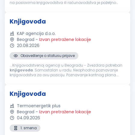
na poslovima knjigovodstva ili računovodstva je poželjno
Poznavanje zakonskih propisa iz oblasti poreske i finansijske
reg...
Knjigovođa
KAP agencija d.o.o.
Beograd
-
Izvan pretražene lokacije
20.08.2026
Obaveštenje o statusu prijave
...Knjigovodstvenoj agenciji u Beogradu - Zvezdara potreban
knjigovođa
. Samostalan u radu. Neophodno poznavanje
knjigovodstva za ovu poziciju. Poznavanje kontnog plana.
Knjiženje izvoda, ulaznih i izlaznih računa. Izrada plata.
Poznavanje zakonskih...
Knjigovođa
Termoenergetik plus
Beograd
-
Izvan pretražene lokacije
04.09.2026
1. smena