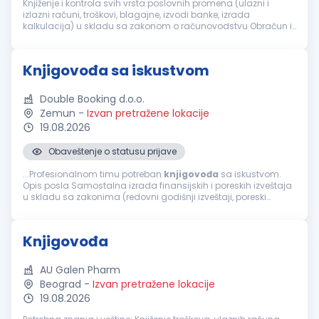
Knjiženje i kontrola svih vrsta poslovnih promena (ulazni i
izlazni računi, troškovi, blagajne, izvodi banke, izrada
kalkulacija) u skladu sa zakonom o računovodstvu Obračun i
knjiženje PDV-a, formiranje poreskih prijava i dostavljanje
Poreskoj upra...
Knjigovođa sa iskustvom
Double Booking d.o.o.
Zemun
-
Izvan pretražene lokacije
19.08.2026
Obaveštenje o statusu prijave
...Profesionalnom timu potreban
knjigovođa
sa iskustvom.
Opis posla Samostalna izrada finansijskih i poreskih izveštaja
u skladu sa zakonima (redovni godišnji izveštaji, poreski
bilansi, obračun PDV-a, obračun zarada) Samostalna
analiza...
Knjigovođa
AU Galen Pharm
Beograd
-
Izvan pretražene lokacije
19.08.2026