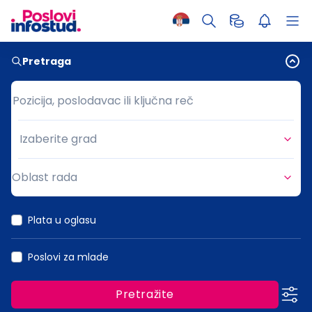
Pretraga
Pozicija, poslodavac ili ključna reč
Pozicija, poslodavac ili ključna reč
Izaberite grad
Grad
Oblast rada
Oblast rada
Plata u oglasu
Poslovi za mlade
Pretražite