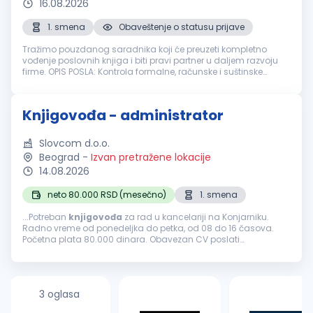
16.08.2026
1. smena
Obaveštenje o statusu prijave
Tražimo pouzdanog saradnika koji će preuzeti kompletno
vođenje poslovnih knjiga i biti pravi partner u daljem razvoju
firme. OPIS POSLA: Kontrola formalne, računske i suštinske
ispravnosti knjigovodstvene dokumentacije Knjiženje
poslovnih promena ...
Knjigovođa - administrator
Slovcom d.o.o.
Beograd
-
Izvan pretražene lokacije
14.08.2026
neto 80.000 RSD (mesečno)
1. smena
...Potreban
knjigovođa
za rad u kancelariji na Konjarniku.
Radno vreme od ponedeljka do petka, od 08 do 16 časova.
Početna plata 80.000 dinara. Obavezan CV poslati
elektronskim putem....
3 oglasa