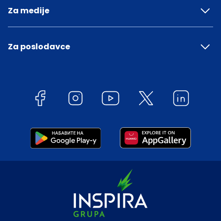
Za medije
Za poslodavce