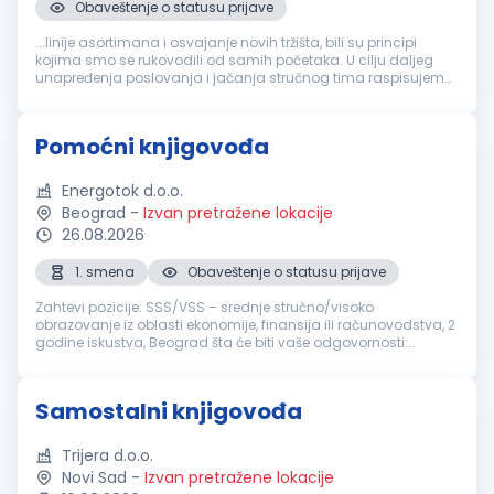
Obaveštenje o statusu prijave
...linije asortimana i osvajanje novih tržišta, bili su principi
kojima smo se rukovodili od samih početaka. U cilju daljeg
unapređenja poslovanja i jačanja stručnog tima raspisujemo
konkurs za radno mesto
Knjigovođa
Mesto rada: Beograd -
Palilula Broj...
Pomoćni knjigovođa
Energotok d.o.o.
Beograd
-
Izvan pretražene lokacije
26.08.2026
1. smena
Obaveštenje o statusu prijave
Zahtevi pozicije: SSS/VSS – srednje stručno/visoko
obrazovanje iz oblasti ekonomije, finansija ili računovodstva, 2
godine iskustva, Beograd šta će biti vaše odgovornosti:
Vođenje finansijske i administrativne dokumentacije
Evidentiranje ulaznih i i...
Samostalni knjigovođa
Trijera d.o.o.
Novi Sad
-
Izvan pretražene lokacije