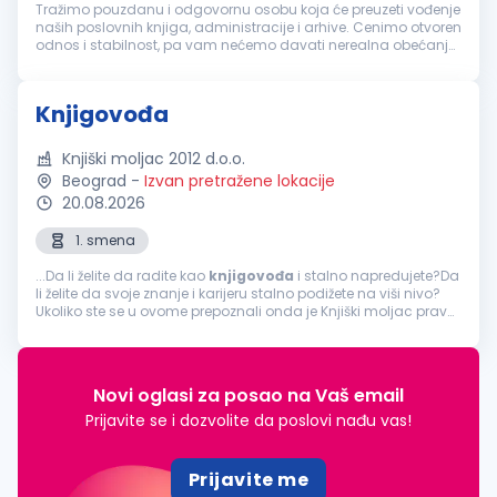
Tražimo pouzdanu i odgovornu osobu koja će preuzeti vođenje
naših poslovnih knjiga, administracije i arhive. Cenimo otvoren
odnos i stabilnost, pa vam nećemo davati nerealna obećanja,
već fer uslove i prijatno radno okruženje. Vaša zaduženja:
Obavlj...
Knjigovođa
Knjiški moljac 2012 d.o.o.
Beograd
-
Izvan pretražene lokacije
20.08.2026
1. smena
...Da li želite da radite kao
knjigovođa
i stalno napredujete?Da
li želite da svoje znanje i karijeru stalno podižete na viši nivo?
Ukoliko ste se u ovome prepoznali onda je Knjiški moljac pravo
mesto za Vas! OPIS POSLA: Poslovi u oblasti knjigovodstva...
Novi oglasi za posao na Vaš email
Prijavite se i dozvolite da poslovi nađu vas!
Prijavite me