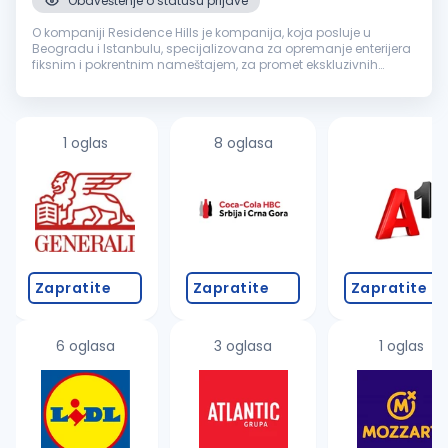
Obaveštenje o statusu prijave
O kompaniji Residence Hills je kompanija, koja posluje u
Beogradu i Istanbulu, specijalizovana za opremanje enterijera
fiksnim i pokrentnim nameštajem, za promet ekskluzivnih
nekretnina, investiciono savetovanje i dizajn enterijera. Kroz
profesionaln...
1 oglas
8 oglasa
Zapratite
Zapratite
Zapratite
6 oglasa
3 oglasa
1 oglas