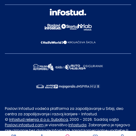
Poslovi Infostud vodeća platforma za zapošljavanje u Srbiji, deo
centra za zapošljavanje i razvoj karijere - Infostud.
©
Infostud rešenja d.o.o. Subotica
, 2000 -
2026
. Sadržaj sajta
Poslovi.infostud.com
je vlasništvo
Infostuda
. Zabranjeno je njegovo
preuzimanje bez dozvole
Infostuda
, zarad komercijalne upotrebe ili
u druge svrhe, osim za lične potrebe posetilaca sajta.
Uslovi