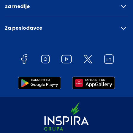
Za medije
Za poslodavce