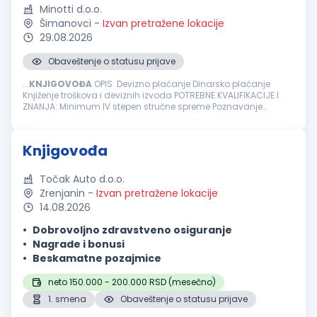
Minotti d.o.o.
Šimanovci
-
Izvan pretražene lokacije
29.08.2026
Obaveštenje o statusu prijave
...
KNJIGOVOĐA
OPIS Devizno plaćanje Dinarsko plaćanje
Knjiženje troškova i deviznih izvoda POTREBNE KVALIFIKACIJE I
ZNANJA: Minimum IV stepen stručne spreme Poznavanje
knjigovodstvenog programa PANTHEON Minimum tri godine
radnog iskusta u knjigovodstvu...
Knjigovođa
Točak Auto d.o.o.
Zrenjanin
-
Izvan pretražene lokacije
14.08.2026
Dobrovoljno zdravstveno osiguranje
Nagrade i bonusi
Beskamatne pozajmice
neto 150.000 - 200.000 RSD (mesečno)
1. smena
Obaveštenje o statusu prijave