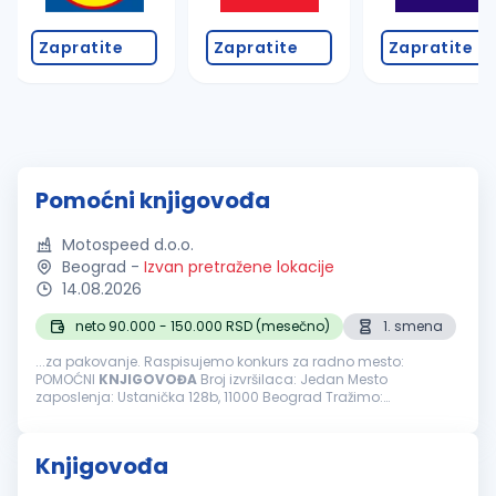
Zapratite
Zapratite
Zapratite
Pomoćni knjigovođa
Motospeed d.o.o.
Beograd
-
Izvan pretražene lokacije
14.08.2026
neto 90.000 - 150.000 RSD (mesečno)
1. smena
...za pakovanje. Raspisujemo konkurs za radno mesto:
POMOĆNI
KNJIGOVOĐA
Broj izvršilaca: Jedan Mesto
zaposlenja: Ustanička 128b, 11000 Beograd Tražimo:
Odgovornu i ljubaznu osobu sa iskustvom za obavljanje
poslova knjigovođe. OBAVEZE I ZADACI: Knjiženje ulaza...
Knjigovođa