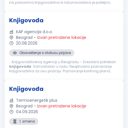
na poslovima knjigovodstva ili računovodstva je poželjno
Poznavanje zakonskih propisa iz oblasti poreske i finansijske
reg...
Knjigovođa
KAP agencija d.o.o.
Beograd
-
Izvan pretražene lokacije
20.08.2026
Obaveštenje o statusu prijave
...Knjigovodstvenoj agenciji u Beogradu - Zvezdara potreban
knjigovođa
. Samostalan u radu. Neophodno poznavanje
knjigovodstva za ovu poziciju. Poznavanje kontnog plana.
Knjiženje izvoda, ulaznih i izlaznih računa. Izrada plata.
Poznavanje zakonskih...
Knjigovođa
Termoenergetik plus
Beograd
-
Izvan pretražene lokacije
04.09.2026
1. smena