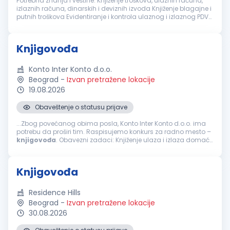
Potrebna znanja i veštine: Knjiženje troškova, ulaznih računa,
izlaznih računa, dinarskih i deviznih izvoda Knjiženje blagajne i
putnih troškova Evidentiranje i kontrola ulaznog i izlaznog PDV
kroz knjige PDV-a, rad na SEF-u Evidentiranje osnovnih s...
Knjigovođa
Konto Inter Konto d.o.o.
Beograd
-
Izvan pretražene lokacije
19.08.2026
Obaveštenje o statusu prijave
...Zbog povećanog obima posla, Konto Inter Konto d.o.o. ima
potrebu da proširi tim. Raspisujemo konkurs za radno mesto –
knjigovođa
. Obavezni zadaci: Knjiženje ulaza i izlaza domaće
i uvozne robe Knjiženje izvoda, domaćih i ino Obračun zarada...
Knjigovođa
Residence Hills
Beograd
-
Izvan pretražene lokacije
30.08.2026