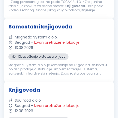
...Zbog povećanog obima posla TOČAK AUTO iz Zrenjanina
raspisuje konkurs za radno mesto:
Knjigovođa
, Opis posla:
Vođenje robnog i finansijskog knjigovodstva, Knjiženje
poslovnih promena i kontrole ispravnosti, Knjiženje glavne
knjige, izvoda iz banke...
Samostalni knjigovođa
Magnetic System d.o.o.
Beograd
-
Izvan pretražene lokacije
13.08.2026
Obaveštenje o statusu prijave
Magnetic System d.o.o. je kompanija sa 17 godina iskustva u
oblasti prodaje, distribucije i implementacije IT sistema,
softverskih i hardverskih rešenja. Zbog rasta poslovanja i
potrebe za jačanjem finansijsko-računovodstvenog sektora, u
potrazi smo ...
Knjigovođa
Soulfood d.o.o.
Beograd
-
Izvan pretražene lokacije
12.08.2026