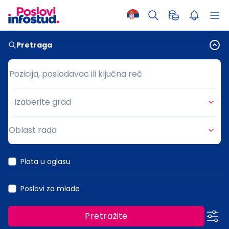
Pretraga
Pozicija, poslodavac ili ključna reč
Pozicija, poslodavac ili ključna reč
Izaberite grad
Grad
Oblast rada
Oblast rada
Plata u oglasu
Poslovi za mlade
Pretražite