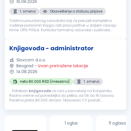
16.08.2026
1. smena
Obaveštenje o statusu prijave
Tražimo pouzdanog saradnika koji će preuzeti kompletno
vođenje poslovnih knjiga i biti pravi partner u daljem razvoju
firme. OPIS POSLA: Kontrola formalne, računske i suštinske
ispravnosti knjigovodstvene dokumentacije Knjiženje
poslovnih promena ...
Knjigovođa - administrator
Slovcom d.o.o.
Beograd
-
Izvan pretražene lokacije
14.08.2026
neto 80.000 RSD (mesečno)
1. smena
...Potreban
knjigovođa
za rad u kancelariji na Konjarniku.
Radno vreme od ponedeljka do petka, od 08 do 16 časova.
Početna plata 80.000 dinara. Obavezan CV poslati
elektronskim putem....
1 oglas
11 oglasa