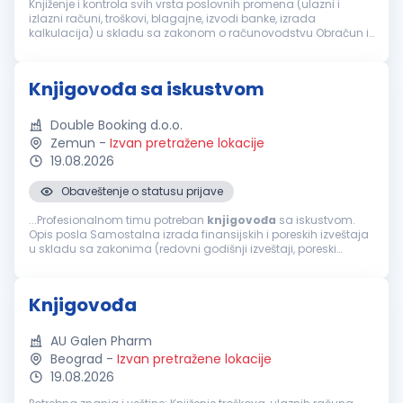
Knjiženje i kontrola svih vrsta poslovnih promena (ulazni i
izlazni računi, troškovi, blagajne, izvodi banke, izrada
kalkulacija) u skladu sa zakonom o računovodstvu Obračun i
knjiženje PDV-a, formiranje poreskih prijava i dostavljanje
Poreskoj upra...
Knjigovođa sa iskustvom
Double Booking d.o.o.
Zemun
-
Izvan pretražene lokacije
19.08.2026
Obaveštenje o statusu prijave
...Profesionalnom timu potreban
knjigovođa
sa iskustvom.
Opis posla Samostalna izrada finansijskih i poreskih izveštaja
u skladu sa zakonima (redovni godišnji izveštaji, poreski
bilansi, obračun PDV-a, obračun zarada) Samostalna
analiza...
Knjigovođa
AU Galen Pharm
Beograd
-
Izvan pretražene lokacije
19.08.2026