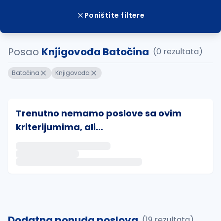
Poništite filtere
Posao
Knjigovođa Batočina
(0 rezultata)
Batočina
Knjigovođa
Trenutno nemamo poslove sa ovim
kriterijumima, ali...
Ako sačuvate ovu pretragu, obavestićemo vas putem 
uvajte pretragu
Dodatna ponuda poslova
(19 rezultata)