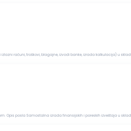
 i izlazni računi, troškovi, blagajne, izvodi banke, izrada kalkulacija) u 
...
skih izveštaja u skladu sa zakonima (redovni godišnji izveštaji, poreski bilansi,