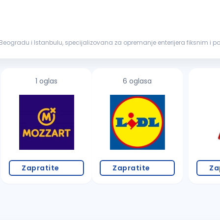
u Beogradu i Istanbulu, specijalizovana za opremanje enterijera fiksnim i
roz profesionaln...
1 oglas
6 oglasa
Zapratite
Zapratite
Za