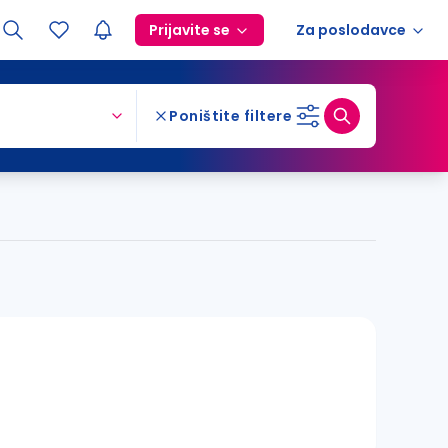
Prijavite se
Za poslodavce
Poništite filtere