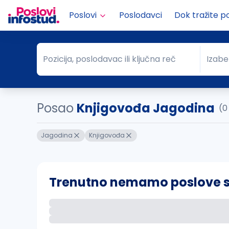
Poslovi
Poslodavci
Dok tražite p
Pozicija, poslodavac ili ključna reč
Izabe
Pozicija, poslodavac ili ključna reč
Grad
Posao
Knjigovođa Jagodina
(0
Jagodina
Knjigovođa
Trenutno nemamo poslove sa 
Ako sačuvate ovu pretragu, obavestićemo va