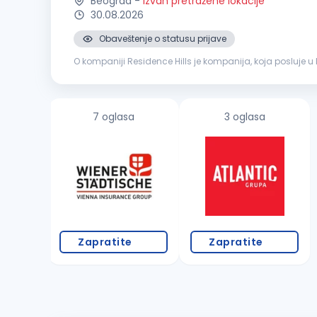
Beograd
-
Izvan pretražene lokacije
30.08.2026
Obaveštenje o statusu prijave
O kompaniji Residence Hills je kompanija, koja posluje 
nekretnina, investiciono savetovanje i dizajn enterijera. K
7 oglasa
3 oglasa
Zapratite
Zapratite