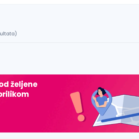
zultata)
 š, đ, ž, dž)
 od željene
prilikom