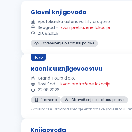
Glavni knjigovođa
Apotekarska ustanova Lilly drogerie
Beograd
-
Izvan pretražene lokacije
21.08.2026
Obaveštenje o statusu prijave
Novo
Radnik u knjigovodstvu
Grand Tours d.o.o.
Novi Sad
-
Izvan pretražene lokacije
22.08.2026
1. smena
Obaveštenje o statusu prijave
Kvalifikacije: Diploma srednje ekonomske škole ili fakulteta iz oblasti finansija, ekonomije ili računovodstva Iskustvo u radu na poslovima knjigovodstva ili računovodstva je poželjno
Poznavanje zakonskih propisa iz oblasti poreske i finansij
Knjigovođa