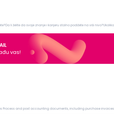
te?Da li želite da svoje znanje i karijeru stalno podižete na viši nivo?Ukol
va...
AIL
nađu vas!
tions.
s in accordanc...