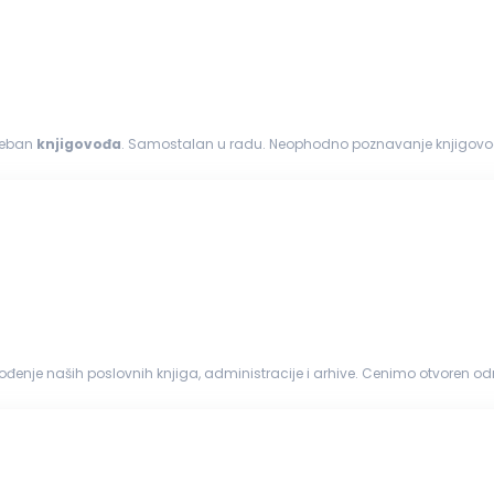
treban
knjigovođa
. Samostalan u radu. Neophodno poznavanje knjigovodstva za ovu pozicij
 Poznavanje zakonskih...
đenje naših poslovnih knjiga, administracije i arhive. Cenimo otvoren o
obećanja, već fer uslove i prijatno radno okruženje. Vaša zaduženja: Obavlj...