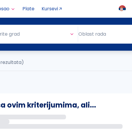
osao
Plate
Kursevi
Oblast rada
rite grad
Oblast rada
 rezultata)
ovim kriterijumima, ali...
s putem email-a kada se pojave novi poslovi.