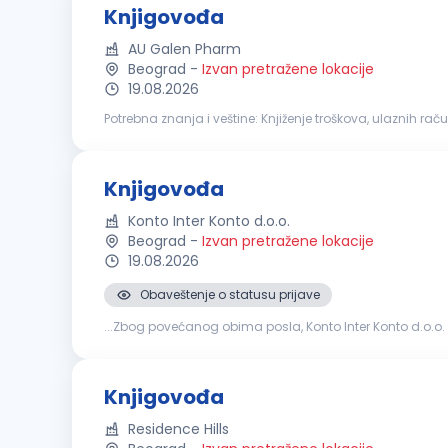
Knjigovođa
AU Galen Pharm
Beograd
-
Izvan pretražene lokacije
19.08.2026
Potrebna znanja i veštine: Knjiženje troškova, ulaznih računa, izlaznih računa, dinarskih i deviznih izvoda Knjiženje blagajne i putnih troškova Evidentiranje i kontrola ulaznog i izlaznog PDV
kroz knjige PDV-a, rad na SEF-u Evidentiranje osnovnih s..
Knjigovođa
Konto Inter Konto d.o.o.
Beograd
-
Izvan pretražene lokacije
19.08.2026
Obaveštenje o statusu prijave
...Zbog povećanog obima posla, Konto Inter Konto d.o.o
domaće i uvozne robe Knjiženje izvoda, domaćih i ino O
Knjigovođa
Residence Hills