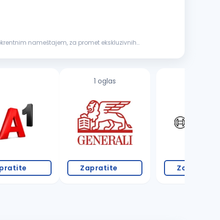
 pokrentnim nameštajem, za promet ekskluzivnih
1 oglas
2 oglasa
pratite
Zapratite
Zapratite