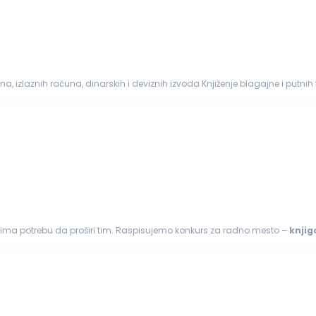
.
. ima potrebu da proširi tim. Raspisujemo konkurs za radno mesto –
knji
bračun zarada...