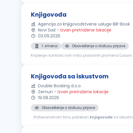
Knjigovođa
Agencija za knjigovodstvene usluge Bill-Book
Novi Sad
-
Izvan pretražene lokacije
03.09.2026
1. smena
Obaveštenje o statusu prijave
Knjiženje i kontrola svih vrsta poslovnih promena (ulazni
a, formiranje poreskih prijava i dostavljanje Poreskoj upra
Knjigovođa sa iskustvom
Double Booking d.o.o.
Zemun
-
Izvan pretražene lokacije
19.08.2026
Obaveštenje o statusu prijave
...Profesionalnom timu potreban
knjigovođa
sa iskustvom. Opis posla Samostalna izrada finansijskih i pore
obračun PDV-a, obračun zarada) Samostalna analiza...