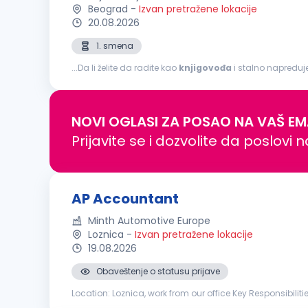
Beograd
-
Izvan pretražene lokacije
20.08.2026
1. smena
...Da li želite da radite kao
knjigovođa
i stalno napreduje
mesto za Vas! OPIS POSLA: Poslovi u oblasti knjigovodst
NOVI OGLASI ZA POSAO NA VAŠ EM
Prijavite se i dozvolite da poslovi 
AP Accountant
Minth Automotive Europe
Loznica
-
Izvan pretražene lokacije
19.08.2026
Obaveštenje o statusu prijave
Location: Loznica, work from our office Key Responsibilities Process and post accounting documents, including purchase invoices, bank statements, and other financial transac
Record revenues, costs, expenses, and other transaction