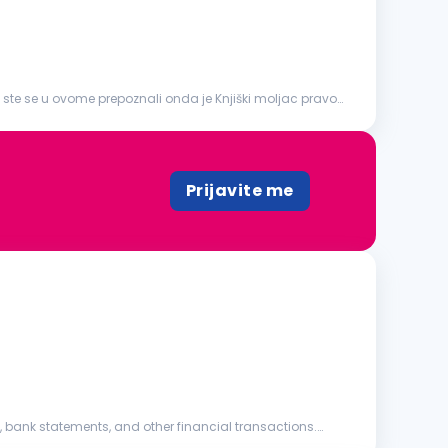
iko ste se u ovome prepoznali onda je Knjiški moljac pravo
Prijavite me