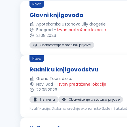
Novo
Glavni knjigovođa
Apotekarska ustanova Lilly drogerie
Beograd
-
Izvan pretražene lokacije
21.08.2026
Obaveštenje o statusu prijave
Novo
Radnik u knjigovodstvu
Grand Tours d.o.o.
Novi Sad
-
Izvan pretražene lokacije
22.08.2026
1. smena
Obaveštenje o statusu prijave
Kvalifikacije: Diploma srednje ekonomske škole ili fakulteta iz oblasti finansija, ekonomije ili računovodstva Iskustvo u radu na poslovima knjigovodstva ili računovodstva je poželjno
Poznavanje zakonskih propisa iz oblasti poreske i finansij