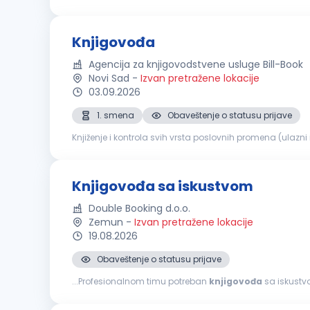
Record revenues, costs, expenses, and other transaction
Knjigovođa
Agencija za knjigovodstvene usluge Bill-Book
Novi Sad
-
Izvan pretražene lokacije
03.09.2026
1. smena
Obaveštenje o statusu prijave
Knjiženje i kontrola svih vrsta poslovnih promena (ulazni
a, formiranje poreskih prijava i dostavljanje Poreskoj upra
Knjigovođa sa iskustvom
Double Booking d.o.o.
Zemun
-
Izvan pretražene lokacije
19.08.2026
Obaveštenje o statusu prijave
...Profesionalnom timu potreban
knjigovođa
sa iskustvom. Opis posla Samostalna izrada finansijskih i pore
obračun PDV-a, obračun zarada) Samostalna analiza...