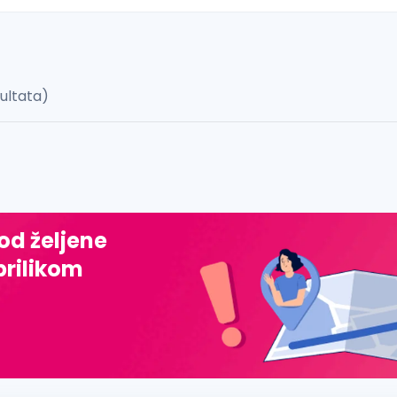
zultata)
 š, đ, ž, dž)
 od željene
prilikom