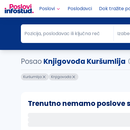
Poslovi
Poslodavci
Dok tražite p
Pozicija, poslodavac ili ključna reč
Izabe
Pozicija, poslodavac ili ključna reč
Grad
Posao
Knjigovođa Kuršumlija
Kuršumlija
Knjigovođa
Trenutno nemamo poslove sa 
Ako sačuvate ovu pretragu, obavestićemo va