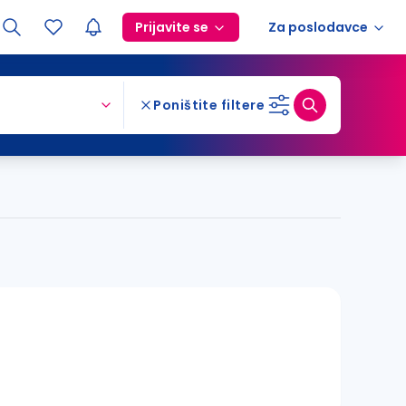
Prijavite se
Za poslodavce
Poništite filtere