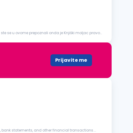
iko ste se u ovome prepoznali onda je Knjiški moljac pravo
Prijavite me