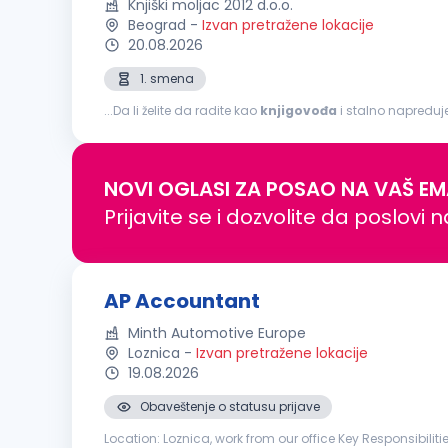
Knjiški moljac 2012 d.o.o.
Beograd
-
Izvan pretražene lokacije
20.08.2026
1. smena
...Da li želite da radite kao
knjigovođa
i stalno napreduje
mesto za Vas! OPIS POSLA: Poslovi u oblasti knjigovodst
NOVI OGLASI ZA POSAO NA VAŠ EM
Prijavite se i dozvolite da poslovi 
AP Accountant
Minth Automotive Europe
Loznica
-
Izvan pretražene lokacije
19.08.2026
Obaveštenje o statusu prijave
Location: Loznica, work from our office Key Responsibilities Process and post accounting documents, including purchase invoices, bank statements, and other financial transac