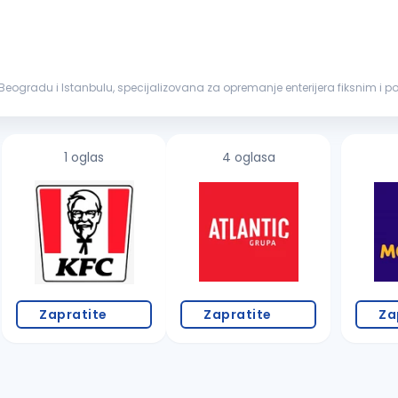
u Beogradu i Istanbulu, specijalizovana za opremanje enterijera fiksnim i
roz profesionaln...
1 oglas
4 oglasa
Zapratite
Zapratite
Za