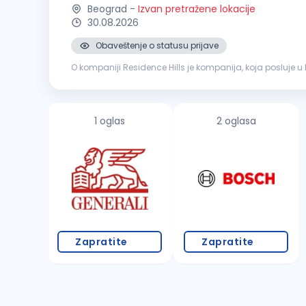
Beograd
-
Izvan pretražene lokacije
30.08.2026
Obaveštenje o statusu prijave
O kompaniji Residence Hills je kompanija, koja posluje 
nekretnina, investiciono savetovanje i dizajn enterijera. K
1 oglas
2 oglasa
Zapratite
Zapratite