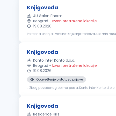
Knjigovođa
AU Galen Pharm
Beograd
-
Izvan pretražene lokacije
19.08.2026
Potrebna znanja i veštine: Knjiženje troškova, ulaznih računa, izlaznih računa, dinarskih i deviznih izvoda Knjiženje blagajne i putnih troškova Evidentiranje i kontrola ulaznog i izlaznog PDV
kroz knjige PDV-a, rad na SEF-u Evidentiranje osnovnih s..
Knjigovođa
Konto Inter Konto d.o.o.
Beograd
-
Izvan pretražene lokacije
19.08.2026
Obaveštenje o statusu prijave
...Zbog povećanog obima posla, Konto Inter Konto d.o.o
domaće i uvozne robe Knjiženje izvoda, domaćih i ino O
Knjigovođa
Residence Hills