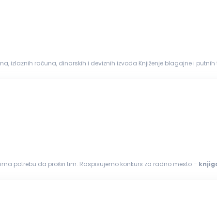
.
. ima potrebu da proširi tim. Raspisujemo konkurs za radno mesto –
knji
bračun zarada...