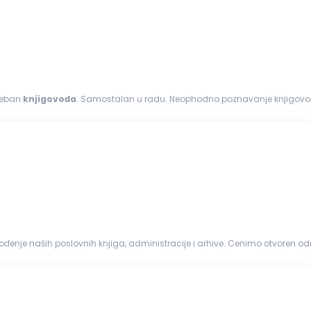
treban
knjigovođa
. Samostalan u radu. Neophodno poznavanje knjigovodstva za ovu pozicij
 Poznavanje zakonskih...
đenje naših poslovnih knjiga, administracije i arhive. Cenimo otvoren o
obećanja, već fer uslove i prijatno radno okruženje. Vaša zaduženja: Obavlj...