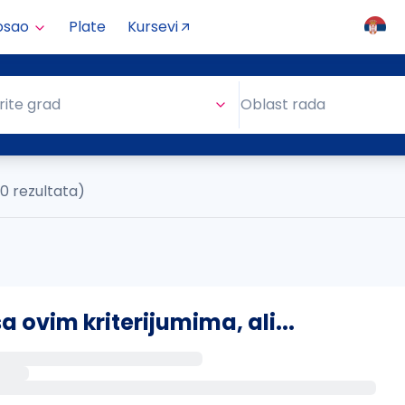
osao
Plate
Kursevi
Oblast rada
rite grad
Oblast rada
(0 rezultata)
ovim kriterijumima, ali...
s putem email-a kada se pojave novi poslovi.