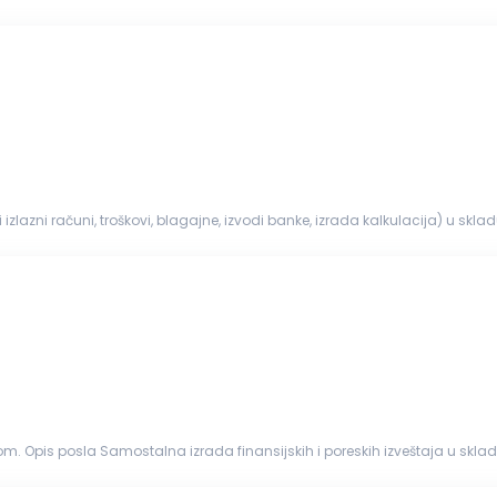
s in accordanc...
 i izlazni računi, troškovi, blagajne, izvodi banke, izrada kalkulacija) u 
...
skih izveštaja u skladu sa zakonima (redovni godišnji izveštaji, poreski bilansi,