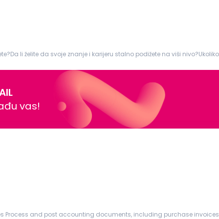
te?Da li želite da svoje znanje i karijeru stalno podižete na viši nivo?Ukol
va...
AIL
nađu vas!
tions.