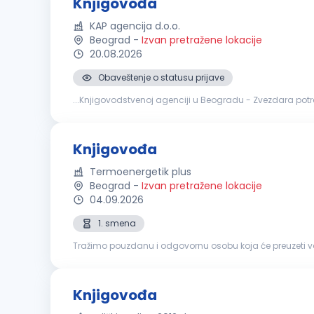
Knjigovođa
KAP agencija d.o.o.
Beograd
-
Izvan pretražene lokacije
20.08.2026
Obaveštenje o statusu prijave
...Knjigovodstvenoj agenciji u Beogradu - Zvezdara po
Knjiženje izvoda, ulaznih i izlaznih računa. Izrada plata.
Knjigovođa
Termoenergetik plus
Beograd
-
Izvan pretražene lokacije
04.09.2026
1. smena
Tražimo pouzdanu i odgovornu osobu koja će preuzeti vo
Knjigovođa