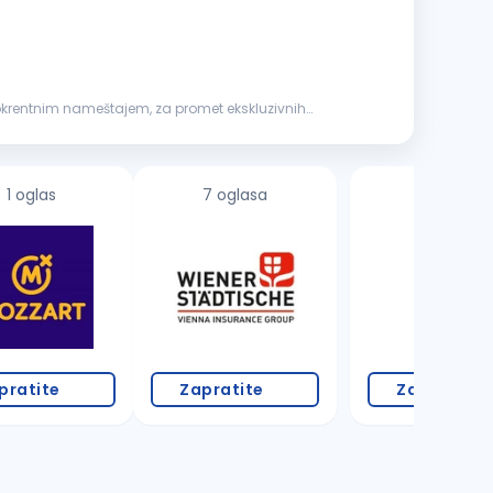
 pokrentnim nameštajem, za promet ekskluzivnih
1 oglas
7 oglasa
2 oglasa
pratite
Zapratite
Zapratite