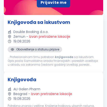
Prijavite me
Knjigovođa sa iskustvom
Double Booking d.o.o.
Zemun
-
Izvan pretražene lokacije
19.08.2026
Obaveštenje o statusu prijave
...Profesionalnom timu potreban
knjigovođa
sa iskustvom.
Opis posla Samostalna izrada finansijskih i poreskih izveštaja
u skladu sa zakonima (redovni godišnji izveštaji, poreski
bilansi, obračun PDV-a, obračun zarada) Samostalna
analiza...
Knjigovođa
AU Galen Pharm
Beograd
-
Izvan pretražene lokacije
19.08.2026
Potrebna znanja i veštine: Knjiženje troškova, ulaznih računa,