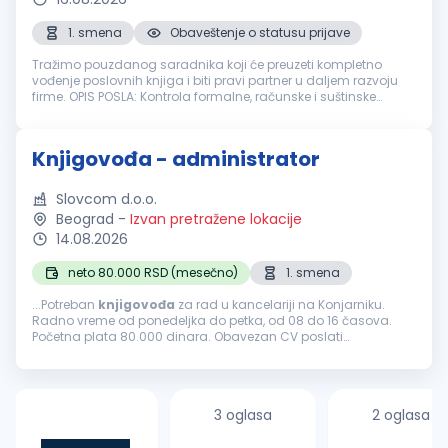
1. smena
Obaveštenje o statusu prijave
Tražimo pouzdanog saradnika koji će preuzeti kompletno
vođenje poslovnih knjiga i biti pravi partner u daljem razvoju
firme. OPIS POSLA: Kontrola formalne, računske i suštinske
ispravnosti knjigovodstvene dokumentacije Knjiženje
poslovnih promena ...
Knjigovođa - administrator
Slovcom d.o.o.
Beograd
-
Izvan pretražene lokacije
14.08.2026
neto 80.000 RSD (mesečno)
1. smena
...Potreban
knjigovođa
za rad u kancelariji na Konjarniku.
Radno vreme od ponedeljka do petka, od 08 do 16 časova.
Početna plata 80.000 dinara. Obavezan CV poslati
elektronskim putem....
3 oglasa
2 oglasa