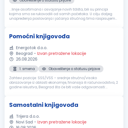
Obaveštenje o statusu prijave
...linije asortimana i osvajanje novih tržišta, bili su principi
kojima smo se rukovodili od samih početaka. U cilju daljeg
unapređenja poslovanja i jačanja stručnog tima raspisujemo
konkurs za radno mesto
Knjigovođa
Mesto rada: Beograd -
Palilula Broj...
Pomoćni knjigovođa
Energotok d.o.o.
Beograd
-
Izvan pretražene lokacije
26.08.2026
1. smena
Obaveštenje o statusu prijave
Zahtevi pozicije: SSS/VSS – srednje stručno/visoko
obrazovanje iz oblasti ekonomije, finansija ili računovodstva, 2
godine iskustva, Beograd šta će biti vaše odgovornosti:
Vođenje finansijske i administrativne dokumentacije
Evidentiranje ulaznih i i...
Samostalni knjigovođa
Trijera d.o.o.
Novi Sad
-
Izvan pretražene lokacije
16.08.2026