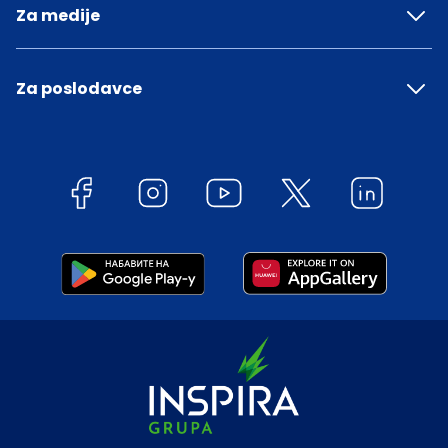
Za medije
Za poslodavce