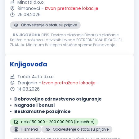
Minotti d.o.o.
Šimanovci
-
Izvan pretražene lokacije
29.08.2026
Obaveštenje o statusu prijave
...
KNJIGOVOĐA
OPIS Devizno plaćanje Dinarsko plaćanje
Knjiženje troškova i deviznih izvoda POTREBNE KVALIFIKACIJE I
ZNANJA: Minimum IV stepen stručne spreme Poznavanje
knjigovodstvenog programa PANTHEON Minimum tri godine
radnog iskusta u knjigovodstvu...
Knjigovođa
Točak Auto d.o.o.
Zrenjanin
-
Izvan pretražene lokacije
14.08.2026
Dobrovoljno zdravstveno osiguranje
Nagrade i bonusi
Beskamatne pozajmice
neto 150.000 - 200.000 RSD (mesečno)
1. smena
Obaveštenje o statusu prijave