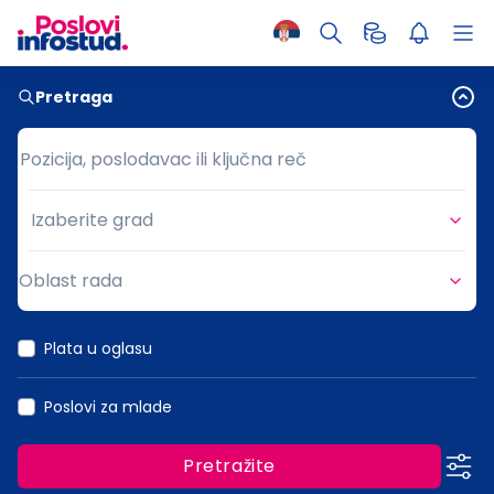
Pretraga
Pozicija, poslodavac ili ključna reč
Pozicija, poslodavac ili ključna reč
Izaberite grad
Grad
Oblast rada
Oblast rada
Plata u oglasu
Poslovi za mlade
Pretražite