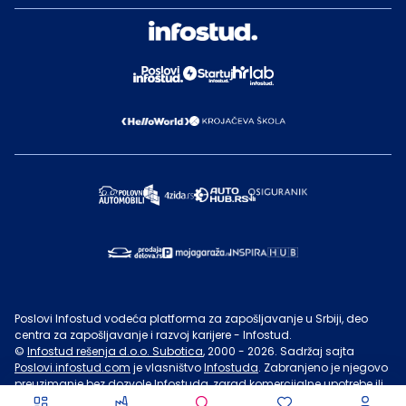
Poslovi Infostud vodeća platforma za zapošljavanje u Srbiji, deo
centra za zapošljavanje i razvoj karijere - Infostud.
©
Infostud rešenja d.o.o. Subotica
, 2000 -
2026
. Sadržaj sajta
Poslovi.infostud.com
je vlasništvo
Infostuda
. Zabranjeno je njegovo
preuzimanje bez dozvole
Infostuda
, zarad komercijalne upotrebe ili
u druge svrhe, osim za lične potrebe posetilaca sajta.
Uslovi