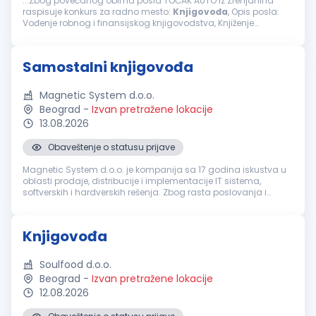
...Zbog povećanog obima posla TOČAK AUTO iz Zrenjanina
raspisuje konkurs za radno mesto:
Knjigovođa
, Opis posla:
Vođenje robnog i finansijskog knjigovodstva, Knjiženje
poslovnih promena i kontrole ispravnosti, Knjiženje glavne
knjige, izvoda iz banke...
Samostalni knjigovođa
Magnetic System d.o.o.
Beograd
-
Izvan pretražene lokacije
13.08.2026
Obaveštenje o statusu prijave
Magnetic System d.o.o. je kompanija sa 17 godina iskustva u
oblasti prodaje, distribucije i implementacije IT sistema,
softverskih i hardverskih rešenja. Zbog rasta poslovanja i
potrebe za jačanjem finansijsko-računovodstvenog sektora, u
potrazi smo ...
Knjigovođa
Soulfood d.o.o.
Beograd
-
Izvan pretražene lokacije
12.08.2026