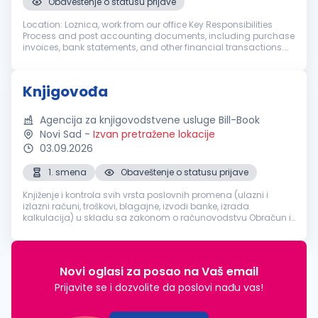
Obaveštenje o statusu prijave
Location: Loznica, work from our office Key Responsibilities
Process and post accounting documents, including purchase
invoices, bank statements, and other financial transactions.
Record revenues, costs, expenses, and other transactions in
accordanc...
Knjigovođa
Agencija za knjigovodstvene usluge Bill-Book
Novi Sad
-
Izvan pretražene lokacije
03.09.2026
1. smena
Obaveštenje o statusu prijave
Knjiženje i kontrola svih vrsta poslovnih promena (ulazni i
izlazni računi, troškovi, blagajne, izvodi banke, izrada
kalkulacija) u skladu sa zakonom o računovodstvu Obračun i
knjiženje PDV-a, formiranje poreskih prijava i dostavljanje
Poreskoj upra...
Novi oglasi za posao na Vaš email
Prijavite se i dozvolite da poslovi nađu vas!