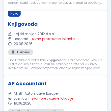
odnos i stabilnost, pa vam nećemo davati nerealna obećanja,
već fer uslove i prijatno radno okruženje. Vaša zaduženja:
Obavlj...
Novo
Knjigovođa
Knjiški moljac 2012 d.o.o.
Beograd
-
Izvan pretražene lokacije
20.08.2026
1. smena
...Da li želite da radite kao
knjigovođa
i stalno napredujete?Da
li želite da svoje znanje i karijeru stalno podižete na viši nivo?
Ukoliko ste se u ovome prepoznali onda je Knjiški moljac pravo
mesto za Vas! OPIS POSLA: Poslovi u oblasti knjigovodstva...
AP Accountant
Minth Automotive Europe
Loznica
-
Izvan pretražene lokacije
19.08.2026