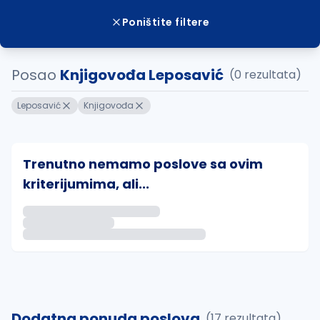
Poništite filtere
Posao
Knjigovođa Leposavić
(0 rezultata)
Leposavić
Knjigovođa
Trenutno nemamo poslove sa ovim
kriterijumima, ali...
Ako sačuvate ovu pretragu, obavestićemo vas putem 
uvajte pretragu
Dodatna ponuda poslova
(17 rezultata)