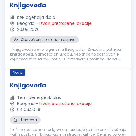
Knjigovođa
KAP agencija d.o.o.
Beograd
-
Izvan pretražene lokacije
20.08.2026
Obaveštenje o statusu prijave
...Knjigovodstvenoj agenciji u Beogradu - Zvezdara potreban
knjigovođa
. Samostalan u radu. Neophodno poznavanje
knjigovodstva za ovu poziciju. Poznavanje kontnog plana.
Knjiženje izvoda, ulaznih i izlaznih računa. Izrada plata.
Poznavanje zakonskih...
Novo
Knjigovođa
Termoenergetik plus
Beograd
-
Izvan pretražene lokacije
04.09.2026
1. smena
Tražimo pouzdanu i odgovornu osobu koja će preuzeti vođenje
naših poslovnih knjiga, administracije i arhive. Cenimo otvoren