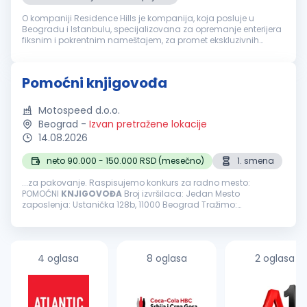
O kompaniji Residence Hills je kompanija, koja posluje u
Beogradu i Istanbulu, specijalizovana za opremanje enterijera
fiksnim i pokrentnim nameštajem, za promet ekskluzivnih
nekretnina, investiciono savetovanje i dizajn enterijera. Kroz
profesionaln...
Pomoćni knjigovođa
Motospeed d.o.o.
Beograd
-
Izvan pretražene lokacije
14.08.2026
neto 90.000 - 150.000 RSD (mesečno)
1. smena
...za pakovanje. Raspisujemo konkurs za radno mesto:
POMOĆNI
KNJIGOVOĐA
Broj izvršilaca: Jedan Mesto
zaposlenja: Ustanička 128b, 11000 Beograd Tražimo:
Odgovornu i ljubaznu osobu sa iskustvom za obavljanje
poslova knjigovođe. OBAVEZE I ZADACI: Knjiženje ulaza...
4 oglasa
8 oglasa
2 oglasa