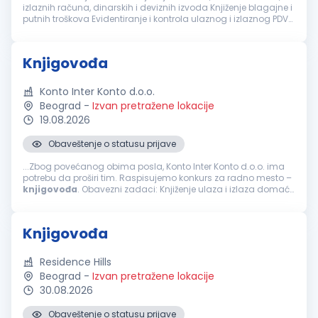
izlaznih računa, dinarskih i deviznih izvoda Knjiženje blagajne i
putnih troškova Evidentiranje i kontrola ulaznog i izlaznog PDV
kroz knjige PDV-a, rad na SEF-u Evidentiranje osnovnih s...
Knjigovođa
Konto Inter Konto d.o.o.
Beograd
-
Izvan pretražene lokacije
19.08.2026
Obaveštenje o statusu prijave
...Zbog povećanog obima posla, Konto Inter Konto d.o.o. ima
potrebu da proširi tim. Raspisujemo konkurs za radno mesto –
knjigovođa
. Obavezni zadaci: Knjiženje ulaza i izlaza domaće
i uvozne robe Knjiženje izvoda, domaćih i ino Obračun zarada...
Knjigovođa
Residence Hills
Beograd
-
Izvan pretražene lokacije
30.08.2026
Obaveštenje o statusu prijave