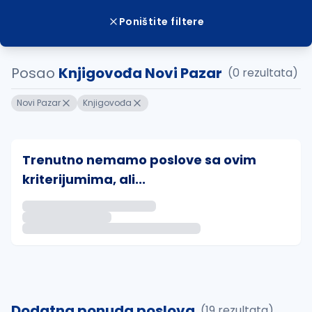
Poništite filtere
Posao
Knjigovođa Novi Pazar
(0 rezultata)
Novi Pazar
Knjigovođa
Trenutno nemamo poslove sa ovim
kriterijumima, ali...
Ako sačuvate ovu pretragu, obavestićemo vas putem 
uvajte pretragu
Dodatna ponuda poslova
(19 rezultata)