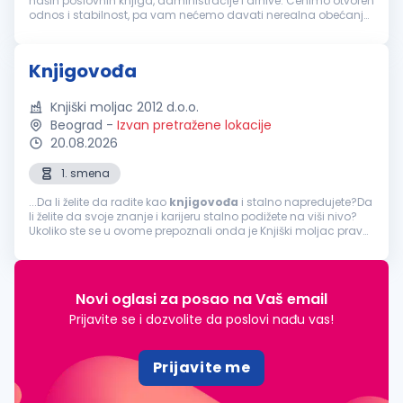
naših poslovnih knjiga, administracije i arhive. Cenimo otvoren
odnos i stabilnost, pa vam nećemo davati nerealna obećanja,
već fer uslove i prijatno radno okruženje. Vaša zaduženja:
Obavlj...
Knjigovođa
Knjiški moljac 2012 d.o.o.
Beograd
-
Izvan pretražene lokacije
20.08.2026
1. smena
...Da li želite da radite kao
knjigovođa
i stalno napredujete?Da
li želite da svoje znanje i karijeru stalno podižete na viši nivo?
Ukoliko ste se u ovome prepoznali onda je Knjiški moljac pravo
mesto za Vas! OPIS POSLA: Poslovi u oblasti knjigovodstva...
Novi oglasi za posao na Vaš email
Prijavite se i dozvolite da poslovi nađu vas!
Prijavite me