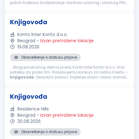
putnih troškova Evidentiranje i kontrola ulaznog i izlaznog PDV
kroz knjige PDV-a, rad na SEF-u Evidentiranje osnovnih s...
Knjigovođa
Konto Inter Konto d.o.o.
Beograd
-
Izvan pretražene lokacije
19.08.2026
Obaveštenje o statusu prijave
...Zbog povećanog obima posla, Konto Inter Konto d.o.o. ima
potrebu da proširi tim. Raspisujemo konkurs za radno mesto –
knjigovođa
. Obavezni zadaci: Knjiženje ulaza i izlaza domaće
i uvozne robe Knjiženje izvoda, domaćih i ino Obračun zarada...
Knjigovođa
Residence Hills
Beograd
-
Izvan pretražene lokacije
30.08.2026
Obaveštenje o statusu prijave