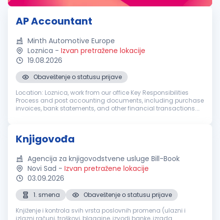
AP Accountant
Minth Automotive Europe
Loznica
-
Izvan pretražene lokacije
19.08.2026
Obaveštenje o statusu prijave
Location: Loznica, work from our office Key Responsibilities
Process and post accounting documents, including purchase
invoices, bank statements, and other financial transactions.
Record revenues, costs, expenses, and other transactions in
accordanc...
Knjigovođa
Agencija za knjigovodstvene usluge Bill-Book
Novi Sad
-
Izvan pretražene lokacije
03.09.2026
1. smena
Obaveštenje o statusu prijave
Knjiženje i kontrola svih vrsta poslovnih promena (ulazni i
izlazni računi, troškovi, blagajne, izvodi banke, izrada