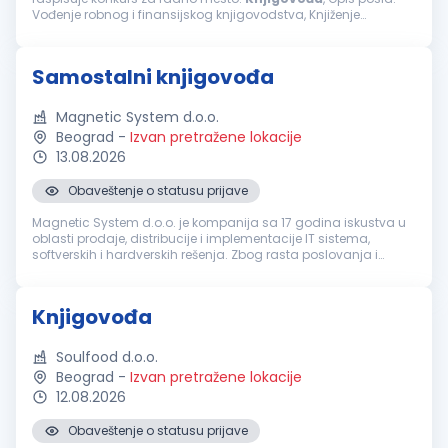
Vođenje robnog i finansijskog knjigovodstva, Knjiženje
poslovnih promena i kontrole ispravnosti, Knjiženje glavne
knjige, izvoda iz banke...
Samostalni knjigovođa
Magnetic System d.o.o.
Beograd
-
Izvan pretražene lokacije
13.08.2026
Obaveštenje o statusu prijave
Magnetic System d.o.o. je kompanija sa 17 godina iskustva u
oblasti prodaje, distribucije i implementacije IT sistema,
softverskih i hardverskih rešenja. Zbog rasta poslovanja i
potrebe za jačanjem finansijsko-računovodstvenog sektora, u
potrazi smo ...
Knjigovođa
Soulfood d.o.o.
Beograd
-
Izvan pretražene lokacije
12.08.2026
Obaveštenje o statusu prijave