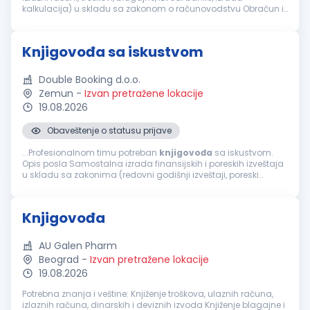
kalkulacija) u skladu sa zakonom o računovodstvu Obračun i
knjiženje PDV-a, formiranje poreskih prijava i dostavljanje
Poreskoj upra...
Knjigovođa sa iskustvom
Double Booking d.o.o.
Zemun
-
Izvan pretražene lokacije
19.08.2026
Obaveštenje o statusu prijave
...Profesionalnom timu potreban
knjigovođa
sa iskustvom.
Opis posla Samostalna izrada finansijskih i poreskih izveštaja
u skladu sa zakonima (redovni godišnji izveštaji, poreski
bilansi, obračun PDV-a, obračun zarada) Samostalna
analiza...
Knjigovođa
AU Galen Pharm
Beograd
-
Izvan pretražene lokacije
19.08.2026
Potrebna znanja i veštine: Knjiženje troškova, ulaznih računa,
izlaznih računa, dinarskih i deviznih izvoda Knjiženje blagajne i