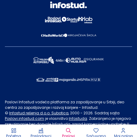
Poslovi Infostud vodeća platforma za zapošljavanje u Srbiji, deo
centra za zapošljavanje i razvoj karijere - Infostud.
©
Infostud rešenja d.o.o. Subotica
, 2000 -
2026
. Sadržaj sajta
Poslovi.infostud.com
je vlasništvo
Infostuda
. Zabranjeno je njegovo
preuzimanje bez dozvole
Infostuda
, zarad komercijalne upotrebe ili
u druge svrhe, osim za lične potrebe posetilaca sajta.
Uslovi
korišćenja.
Početna
Poslodavci
Poslovi
Sačuvano
Moj nalog