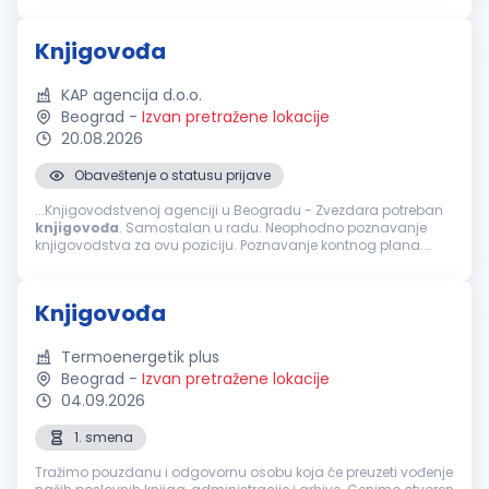
Poznavanje zakonskih propisa iz oblasti poreske i finansijske
reg...
Knjigovođa
KAP agencija d.o.o.
Beograd
-
Izvan pretražene lokacije
20.08.2026
Obaveštenje o statusu prijave
...Knjigovodstvenoj agenciji u Beogradu - Zvezdara potreban
knjigovođa
. Samostalan u radu. Neophodno poznavanje
knjigovodstva za ovu poziciju. Poznavanje kontnog plana.
Knjiženje izvoda, ulaznih i izlaznih računa. Izrada plata.
Poznavanje zakonskih...
Knjigovođa
Termoenergetik plus
Beograd
-
Izvan pretražene lokacije
04.09.2026
1. smena
Tražimo pouzdanu i odgovornu osobu koja će preuzeti vođenje