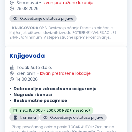
Šimanovci
-
Izvan pretražene lokacije
29.08.2026
Obaveštenje o statusu prijave
...
KNJIGOVOĐA
OPIS Devizno plaćanje Dinarsko plaćanje
Knjiženje troškova i deviznih izvoda POTREBNE KVALIFIKACIJE I
ZNANJA: Minimum IV stepen stručne spreme Poznavanje
knjigovodstvenog programa PANTHEON Minimum tri godine
radnog iskusta u knjigovodstvu...
Knjigovođa
Točak Auto d.o.o.
Zrenjanin
-
Izvan pretražene lokacije
14.08.2026
Dobrovoljno zdravstveno osiguranje
Nagrade i bonusi
Beskamatne pozajmice
neto 150.000 - 200.000 RSD (mesečno)
1. smena
Obaveštenje o statusu prijave
...Zbog povećanog obima posla TOČAK AUTO iz Zrenjanina
raspisuje konkurs za radno mesto:
Knjigovođa
, Opis posla: