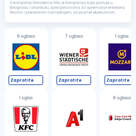
O kompaniji Residence Hills je kompanija, koja posluje u
Beogradu i Istanbulu, specijalizovana za opremanje enterijera
fiksnim i pokrentnim nameštajem, za promet ekskluzivnih
nekretnina, investiciono savetovanje i dizajn enterijera. Kroz
profesionaln...
6 oglasa
7 oglasa
1 oglas
Zapratite
Zapratite
Zapratite
1 oglas
8 oglasa