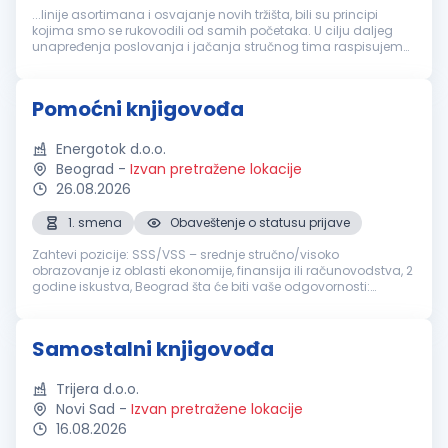
...linije asortimana i osvajanje novih tržišta, bili su principi
kojima smo se rukovodili od samih početaka. U cilju daljeg
unapređenja poslovanja i jačanja stručnog tima raspisujemo
konkurs za radno mesto
Knjigovođa
Mesto rada: Beograd -
Palilula Broj...
Pomoćni knjigovođa
Energotok d.o.o.
Beograd
-
Izvan pretražene lokacije
26.08.2026
1. smena
Obaveštenje o statusu prijave
Zahtevi pozicije: SSS/VSS – srednje stručno/visoko
obrazovanje iz oblasti ekonomije, finansija ili računovodstva, 2
godine iskustva, Beograd šta će biti vaše odgovornosti:
Vođenje finansijske i administrativne dokumentacije
Evidentiranje ulaznih i i...
Samostalni knjigovođa
Trijera d.o.o.
Novi Sad
-
Izvan pretražene lokacije
16.08.2026