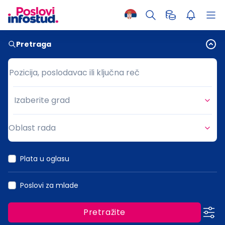
Pretraga
Pozicija, poslodavac ili ključna reč
Pozicija, poslodavac ili ključna reč
Izaberite grad
Grad
Oblast rada
Oblast rada
Plata u oglasu
Poslovi za mlade
Pretražite