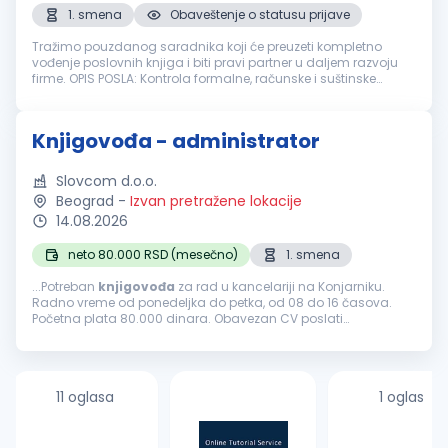
1. smena
Obaveštenje o statusu prijave
Tražimo pouzdanog saradnika koji će preuzeti kompletno
vođenje poslovnih knjiga i biti pravi partner u daljem razvoju
firme. OPIS POSLA: Kontrola formalne, računske i suštinske
ispravnosti knjigovodstvene dokumentacije Knjiženje
poslovnih promena ...
Knjigovođa - administrator
Slovcom d.o.o.
Beograd
-
Izvan pretražene lokacije
14.08.2026
neto 80.000 RSD (mesečno)
1. smena
...Potreban
knjigovođa
za rad u kancelariji na Konjarniku.
Radno vreme od ponedeljka do petka, od 08 do 16 časova.
Početna plata 80.000 dinara. Obavezan CV poslati
elektronskim putem....
11 oglasa
1 oglas