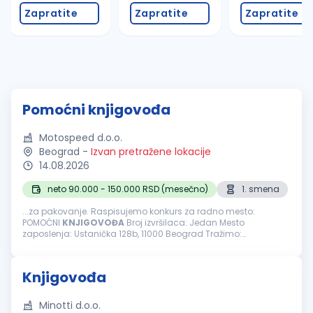
Zapratite
Zapratite
Zapratite
Pomoćni knjigovođa
Motospeed d.o.o.
Beograd
-
Izvan pretražene lokacije
14.08.2026
neto 90.000 - 150.000 RSD (mesečno)
1. smena
...za pakovanje. Raspisujemo konkurs za radno mesto:
POMOĆNI
KNJIGOVOĐA
Broj izvršilaca: Jedan Mesto
zaposlenja: Ustanička 128b, 11000 Beograd Tražimo:
Odgovornu i ljubaznu osobu sa iskustvom za obavljanje
poslova knjigovođe. OBAVEZE I ZADACI: Knjiženje ulaza...
Knjigovođa
Minotti d.o.o.