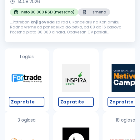
14.08.2026
neto 80.000 RSD (mesečno)
1. smena
...Potreban
knjigovođa
za rad u kancelariji na Konjarniku.
Radno vreme od ponedeljka do petka, od 08 do 16 časova.
Početna plata 80.000 dinara. Obavezan CV poslati
elektronskim putem....
1 oglas
Zapratite
Zapratite
Zapratite
3 oglasa
18 oglasa