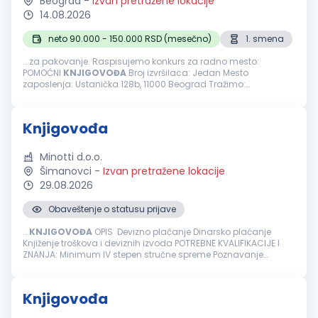
Beograd
-
Izvan pretražene lokacije
14.08.2026
neto 90.000 - 150.000 RSD (mesečno)
1. smena
...za pakovanje. Raspisujemo konkurs za radno mesto:
POMOĆNI
KNJIGOVOĐA
Broj izvršilaca: Jedan Mesto
zaposlenja: Ustanička 128b, 11000 Beograd Tražimo:
Odgovornu i ljubaznu osobu sa iskustvom za obavljanje
poslova knjigovođe. OBAVEZE I ZADACI: Knjiženje ulaza...
Knjigovođa
Minotti d.o.o.
Šimanovci
-
Izvan pretražene lokacije
29.08.2026
Obaveštenje o statusu prijave
...
KNJIGOVOĐA
OPIS Devizno plaćanje Dinarsko plaćanje
Knjiženje troškova i deviznih izvoda POTREBNE KVALIFIKACIJE I
ZNANJA: Minimum IV stepen stručne spreme Poznavanje
knjigovodstvenog programa PANTHEON Minimum tri godine
radnog iskusta u knjigovodstvu...
Knjigovođa