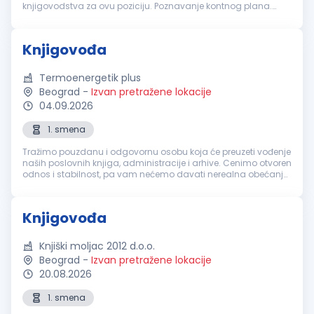
knjigovodstva za ovu poziciju. Poznavanje kontnog plana.
Knjiženje izvoda, ulaznih i izlaznih računa. Izrada plata.
Poznavanje zakonskih...
Knjigovođa
Termoenergetik plus
Beograd
-
Izvan pretražene lokacije
04.09.2026
1. smena
Tražimo pouzdanu i odgovornu osobu koja će preuzeti vođenje
naših poslovnih knjiga, administracije i arhive. Cenimo otvoren
odnos i stabilnost, pa vam nećemo davati nerealna obećanja,
već fer uslove i prijatno radno okruženje. Vaša zaduženja:
Obavlj...
Knjigovođa
Knjiški moljac 2012 d.o.o.
Beograd
-
Izvan pretražene lokacije
20.08.2026
1. smena