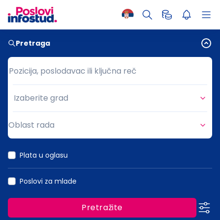
Pretraga
Pozicija, poslodavac ili ključna reč
Pozicija, poslodavac ili ključna reč
Izaberite grad
Grad
Oblast rada
Oblast rada
Plata u oglasu
Poslovi za mlade
Pretražite