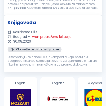
...Zbog povećanog obima posla, Konto Inter Konto d.o.o. ima
potrebu da proširi tim. Raspisujemo konkurs za radno mesto –
knjigovođa
. Obavezni zadaci: Knjiženje ulaza i izlaza domaće
i uvozne robe Knjiženje izvoda, domaćih i ino Obračun zarada...
Knjigovođa
Residence Hills
Beograd
-
Izvan pretražene lokacije
30.08.2026
Obaveštenje o statusu prijave
O kompaniji Residence Hills je kompanija, koja posluje u
Beogradu i Istanbulu, specijalizovana za opremanje enterijera
fiksnim i pokrentnim nameštajem, za promet ekskluzivnih
nekretnina, investiciono savetovanje i dizajn enterijera. Kroz
profesionaln...
1 oglas
8 oglasa
4 oglasa