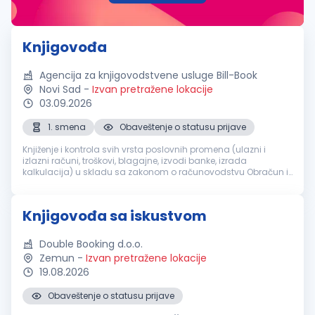
Knjigovođa
Agencija za knjigovodstvene usluge Bill-Book
Novi Sad
-
Izvan pretražene lokacije
03.09.2026
1. smena
Obaveštenje o statusu prijave
Knjiženje i kontrola svih vrsta poslovnih promena (ulazni i
izlazni računi, troškovi, blagajne, izvodi banke, izrada
kalkulacija) u skladu sa zakonom o računovodstvu Obračun i
knjiženje PDV-a, formiranje poreskih prijava i dostavljanje
Poreskoj upra...
Knjigovođa sa iskustvom
Double Booking d.o.o.
Zemun
-
Izvan pretražene lokacije
19.08.2026
Obaveštenje o statusu prijave