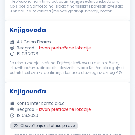
...Profesionalnom timu potreban
knjigovođa
sa iskustvom.
Opis posla Samostalna izrada finansijskih i poreskih izveštaja
u skladu sa zakonima (redovni godišnji izveštaji, poreski
bilansi, obračun PDV-a, obračun zarada) Samostalna
analiza...
Knjigovođa
AU Galen Pharm
Beograd
-
Izvan pretražene lokacije
19.08.2026
Potrebna znanja i veštine: Knjiženje troškova, ulaznih računa,
izlaznih računa, dinarskih i deviznih izvoda Knjiženje blagajne i
putnih troškova Evidentiranje i kontrola ulaznog i izlaznog PDV
kroz knjige PDV-a, rad na SEF-u Evidentiranje osnovnih s...
Knjigovođa
Konto Inter Konto d.o.o.
Beograd
-
Izvan pretražene lokacije
19.08.2026
Obaveštenje o statusu prijave