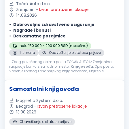
Točak Auto d.o.o.
Zrenjanin
-
Izvan pretražene lokacije
14.08.2026
Dobrovoljno zdravstveno osiguranje
Nagrade i bonusi
Beskamatne pozajmice
neto 150.000 - 200.000 RSD (mesečno)
1. smena
Obaveštenje o statusu prijave
...Zbog povećanog obima posla TOČAK AUTO iz Zrenjanina
raspisuje konkurs za radno mesto:
Knjigovođa
, Opis posla:
Vođenje robnog i finansijskog knjigovodstva, Knjiženje
poslovnih promena i kontrole ispravnosti, Knjiženje glavne
knjige, izvoda iz banke...
Samostalni knjigovođa
Magnetic System d.o.o.
Beograd
-
Izvan pretražene lokacije
13.08.2026
Obaveštenje o statusu prijave