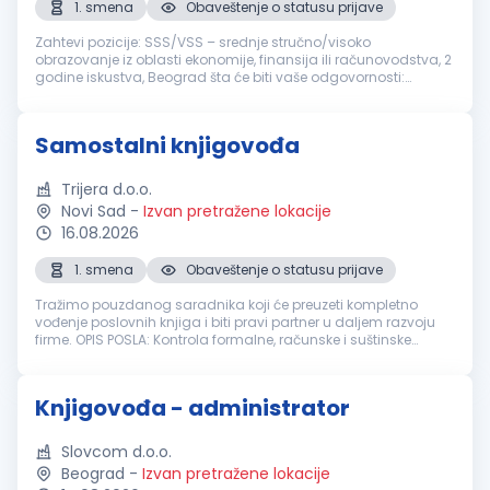
1. smena
Obaveštenje o statusu prijave
Zahtevi pozicije: SSS/VSS – srednje stručno/visoko
obrazovanje iz oblasti ekonomije, finansija ili računovodstva, 2
godine iskustva, Beograd šta će biti vaše odgovornosti:
Vođenje finansijske i administrativne dokumentacije
Evidentiranje ulaznih i i...
Samostalni knjigovođa
Trijera d.o.o.
Novi Sad
-
Izvan pretražene lokacije
16.08.2026
1. smena
Obaveštenje o statusu prijave
Tražimo pouzdanog saradnika koji će preuzeti kompletno
vođenje poslovnih knjiga i biti pravi partner u daljem razvoju
firme. OPIS POSLA: Kontrola formalne, računske i suštinske
ispravnosti knjigovodstvene dokumentacije Knjiženje
poslovnih promena ...
Knjigovođa - administrator
Slovcom d.o.o.
Beograd
-
Izvan pretražene lokacije