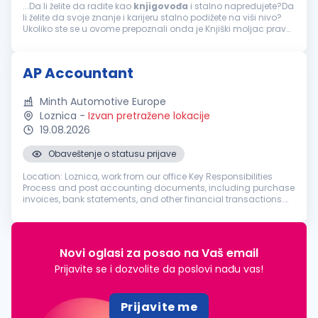
...Da li želite da radite kao
knjigovođa
i stalno napredujete?Da
li želite da svoje znanje i karijeru stalno podižete na viši nivo?
Ukoliko ste se u ovome prepoznali onda je Knjiški moljac pravo
mesto za Vas! OPIS POSLA: Poslovi u oblasti knjigovodstva...
AP Accountant
Minth Automotive Europe
Loznica
-
Izvan pretražene lokacije
19.08.2026
Obaveštenje o statusu prijave
Location: Loznica, work from our office Key Responsibilities
Process and post accounting documents, including purchase
invoices, bank statements, and other financial transactions.
Record revenues, costs, expenses, and other transactions in
accordanc...
Novi oglasi za posao na Vaš email
Prijavite se i dozvolite da poslovi nađu vas!
Prijavite me