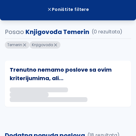
Poništite filtere
Posao
Knjigovođa Temerin
(0 rezultata)
Temerin
Knjigovođa
Trenutno nemamo poslove sa ovim
kriterijumima, ali...
Ako sačuvate ovu pretragu, obavestićemo vas putem 
uvajte pretragu
Dodatna ponuda poslova
(18 rezultata)