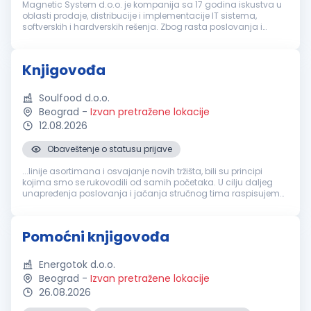
Magnetic System d.o.o. je kompanija sa 17 godina iskustva u
oblasti prodaje, distribucije i implementacije IT sistema,
softverskih i hardverskih rešenja. Zbog rasta poslovanja i
potrebe za jačanjem finansijsko-računovodstvenog sektora, u
potrazi smo ...
Knjigovođa
Soulfood d.o.o.
Beograd
-
Izvan pretražene lokacije
12.08.2026
Obaveštenje o statusu prijave
...linije asortimana i osvajanje novih tržišta, bili su principi
kojima smo se rukovodili od samih početaka. U cilju daljeg
unapređenja poslovanja i jačanja stručnog tima raspisujemo
konkurs za radno mesto
Knjigovođa
Mesto rada: Beograd -
Palilula Broj...
Pomoćni knjigovođa
Energotok d.o.o.
Beograd
-
Izvan pretražene lokacije
26.08.2026