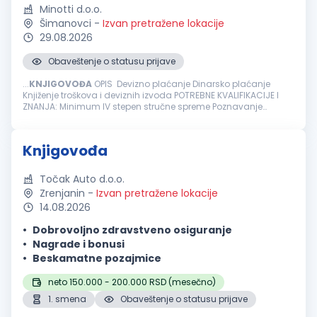
Minotti d.o.o.
Šimanovci
-
Izvan pretražene lokacije
29.08.2026
Obaveštenje o statusu prijave
...
KNJIGOVOĐA
OPIS Devizno plaćanje Dinarsko plaćanje
Knjiženje troškova i deviznih izvoda POTREBNE KVALIFIKACIJE I
ZNANJA: Minimum IV stepen stručne spreme Poznavanje
knjigovodstvenog programa PANTHEON Minimum tri godine
radnog iskusta u knjigovodstvu...
Knjigovođa
Točak Auto d.o.o.
Zrenjanin
-
Izvan pretražene lokacije
14.08.2026
Dobrovoljno zdravstveno osiguranje
Nagrade i bonusi
Beskamatne pozajmice
neto 150.000 - 200.000 RSD (mesečno)
1. smena
Obaveštenje o statusu prijave