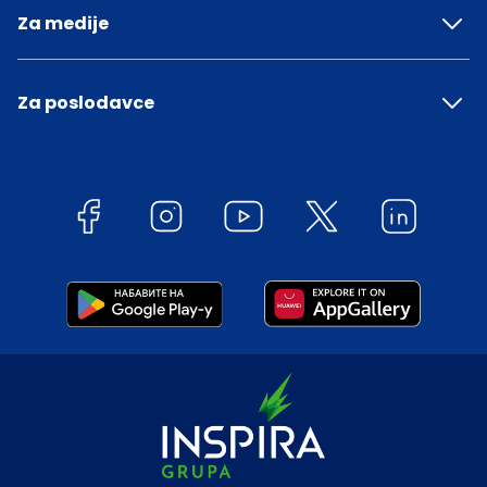
Za medije
Za poslodavce