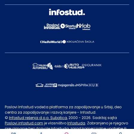
Poslovi Infostud vodeća platforma za zapošljavanje u Srbiji, deo
centra za zapošljavanje i razvoj karijere - Infostud.
©
Infostud rešenja d.o.o. Subotica
, 2000 -
2026
. Sadržaj sajta
Poslovi.infostud.com
je vlasništvo
Infostuda
. Zabranjeno je njegovo
preuzimanje bez dozvole
Infostuda
, zarad komercijalne upotrebe ili
u druge svrhe, osim za lične potrebe posetilaca sajta.
Uslovi