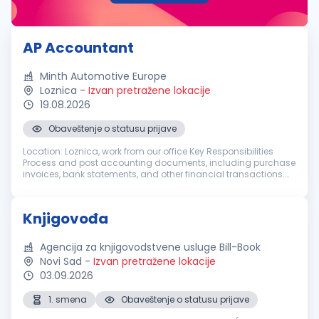
AP Accountant
Minth Automotive Europe
Loznica
-
Izvan pretražene lokacije
19.08.2026
Obaveštenje o statusu prijave
Location: Loznica, work from our office Key Responsibilities
Process and post accounting documents, including purchase
invoices, bank statements, and other financial transactions.
Record revenues, costs, expenses, and other transactions in
accordanc...
Knjigovođa
Agencija za knjigovodstvene usluge Bill-Book
Novi Sad
-
Izvan pretražene lokacije
03.09.2026
1. smena
Obaveštenje o statusu prijave