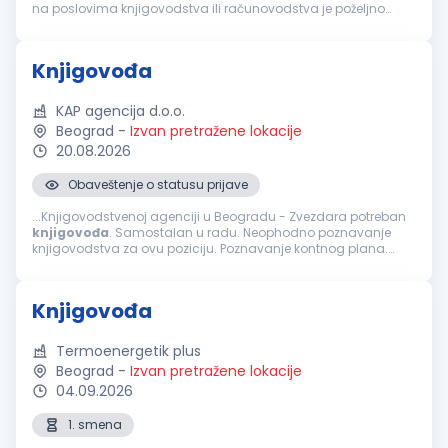
na poslovima knjigovodstva ili računovodstva je poželjno
Poznavanje zakonskih propisa iz oblasti poreske i finansijske
reg...
Knjigovođa
KAP agencija d.o.o.
Beograd
-
Izvan pretražene lokacije
20.08.2026
Obaveštenje o statusu prijave
...Knjigovodstvenoj agenciji u Beogradu - Zvezdara potreban
knjigovođa
. Samostalan u radu. Neophodno poznavanje
knjigovodstva za ovu poziciju. Poznavanje kontnog plana.
Knjiženje izvoda, ulaznih i izlaznih računa. Izrada plata.
Poznavanje zakonskih...
Knjigovođa
Termoenergetik plus
Beograd
-
Izvan pretražene lokacije
04.09.2026
1. smena