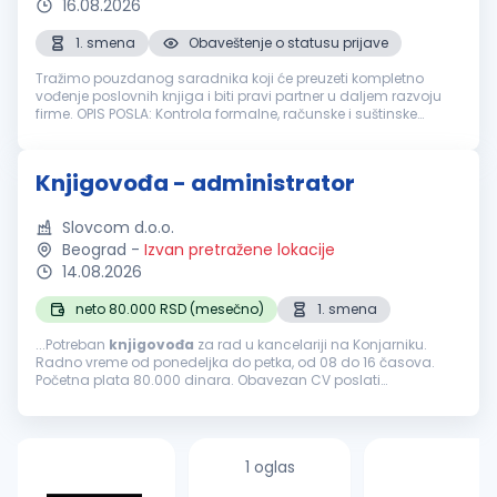
16.08.2026
1. smena
Obaveštenje o statusu prijave
Tražimo pouzdanog saradnika koji će preuzeti kompletno
vođenje poslovnih knjiga i biti pravi partner u daljem razvoju
firme. OPIS POSLA: Kontrola formalne, računske i suštinske
ispravnosti knjigovodstvene dokumentacije Knjiženje
poslovnih promena ...
Knjigovođa - administrator
Slovcom d.o.o.
Beograd
-
Izvan pretražene lokacije
14.08.2026
neto 80.000 RSD (mesečno)
1. smena
...Potreban
knjigovođa
za rad u kancelariji na Konjarniku.
Radno vreme od ponedeljka do petka, od 08 do 16 časova.
Početna plata 80.000 dinara. Obavezan CV poslati
elektronskim putem....
1 oglas