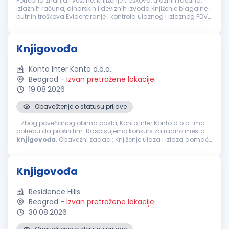
Potrebna znanja i veštine: Knjiženje troškova, ulaznih računa,
izlaznih računa, dinarskih i deviznih izvoda Knjiženje blagajne i
putnih troškova Evidentiranje i kontrola ulaznog i izlaznog PDV
kroz knjige PDV-a, rad na SEF-u Evidentiranje osnovnih s...
Knjigovođa
Konto Inter Konto d.o.o.
Beograd
-
Izvan pretražene lokacije
19.08.2026
Obaveštenje o statusu prijave
...Zbog povećanog obima posla, Konto Inter Konto d.o.o. ima
potrebu da proširi tim. Raspisujemo konkurs za radno mesto –
knjigovođa
. Obavezni zadaci: Knjiženje ulaza i izlaza domaće
i uvozne robe Knjiženje izvoda, domaćih i ino Obračun zarada...
Knjigovođa
Residence Hills
Beograd
-
Izvan pretražene lokacije
30.08.2026