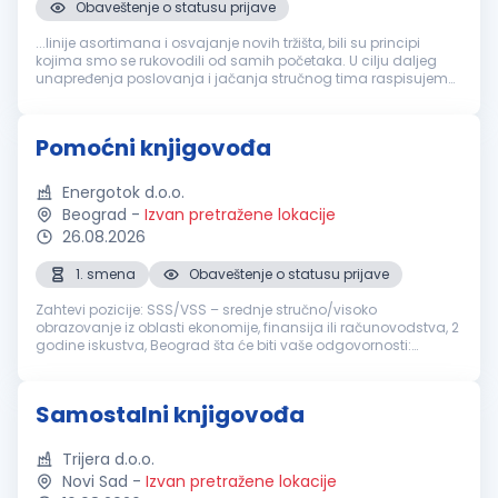
Obaveštenje o statusu prijave
...linije asortimana i osvajanje novih tržišta, bili su principi
kojima smo se rukovodili od samih početaka. U cilju daljeg
unapređenja poslovanja i jačanja stručnog tima raspisujemo
konkurs za radno mesto
Knjigovođa
Mesto rada: Beograd -
Palilula Broj...
Pomoćni knjigovođa
Energotok d.o.o.
Beograd
-
Izvan pretražene lokacije
26.08.2026
1. smena
Obaveštenje o statusu prijave
Zahtevi pozicije: SSS/VSS – srednje stručno/visoko
obrazovanje iz oblasti ekonomije, finansija ili računovodstva, 2
godine iskustva, Beograd šta će biti vaše odgovornosti:
Vođenje finansijske i administrativne dokumentacije
Evidentiranje ulaznih i i...
Samostalni knjigovođa
Trijera d.o.o.
Novi Sad
-
Izvan pretražene lokacije