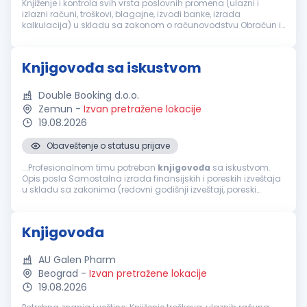
Knjiženje i kontrola svih vrsta poslovnih promena (ulazni i
izlazni računi, troškovi, blagajne, izvodi banke, izrada
kalkulacija) u skladu sa zakonom o računovodstvu Obračun i
knjiženje PDV-a, formiranje poreskih prijava i dostavljanje
Poreskoj upra...
Knjigovođa sa iskustvom
Double Booking d.o.o.
Zemun
-
Izvan pretražene lokacije
19.08.2026
Obaveštenje o statusu prijave
...Profesionalnom timu potreban
knjigovođa
sa iskustvom.
Opis posla Samostalna izrada finansijskih i poreskih izveštaja
u skladu sa zakonima (redovni godišnji izveštaji, poreski
bilansi, obračun PDV-a, obračun zarada) Samostalna
analiza...
Knjigovođa
AU Galen Pharm
Beograd
-
Izvan pretražene lokacije
19.08.2026