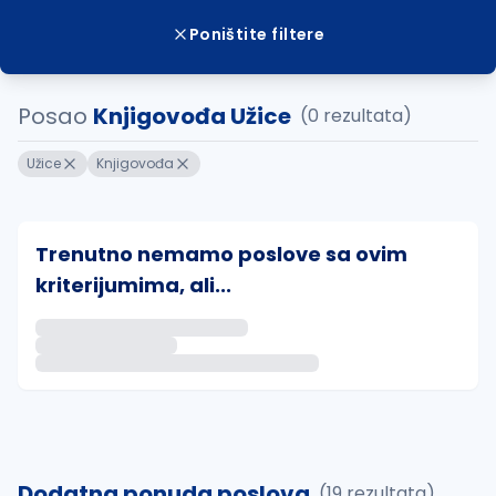
Poništite filtere
Posao
Knjigovođa Užice
(0 rezultata)
Užice
Knjigovođa
Trenutno nemamo poslove sa ovim
kriterijumima, ali...
Ako sačuvate ovu pretragu, obavestićemo vas putem 
uvajte pretragu
Dodatna ponuda poslova
(19 rezultata)