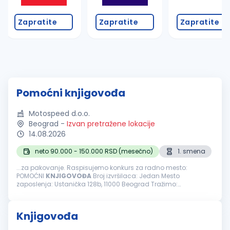
Zapratite
Zapratite
Zapratite
Pomoćni knjigovođa
Motospeed d.o.o.
Beograd
-
Izvan pretražene lokacije
14.08.2026
neto 90.000 - 150.000 RSD (mesečno)
1. smena
...za pakovanje. Raspisujemo konkurs za radno mesto:
POMOĆNI
KNJIGOVOĐA
Broj izvršilaca: Jedan Mesto
zaposlenja: Ustanička 128b, 11000 Beograd Tražimo:
Odgovornu i ljubaznu osobu sa iskustvom za obavljanje
poslova knjigovođe. OBAVEZE I ZADACI: Knjiženje ulaza...
Knjigovođa