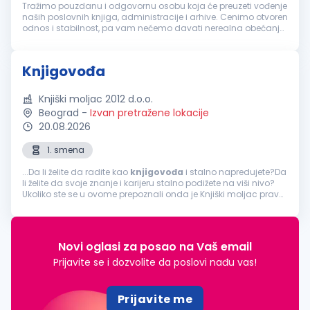
Tražimo pouzdanu i odgovornu osobu koja će preuzeti vođenje
naših poslovnih knjiga, administracije i arhive. Cenimo otvoren
odnos i stabilnost, pa vam nećemo davati nerealna obećanja,
već fer uslove i prijatno radno okruženje. Vaša zaduženja:
Obavlj...
Knjigovođa
Knjiški moljac 2012 d.o.o.
Beograd
-
Izvan pretražene lokacije
20.08.2026
1. smena
...Da li želite da radite kao
knjigovođa
i stalno napredujete?Da
li želite da svoje znanje i karijeru stalno podižete na viši nivo?
Ukoliko ste se u ovome prepoznali onda je Knjiški moljac pravo
mesto za Vas! OPIS POSLA: Poslovi u oblasti knjigovodstva...
Novi oglasi za posao na Vaš email
Prijavite se i dozvolite da poslovi nađu vas!
Prijavite me