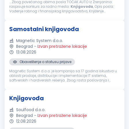
...Zbog povećanog obima posla TOČAK AUTO iz Zrenjanina
raspisuje konkurs za radno mesto:
Knjigovođa
, Opis posla:
Vođenje robnog i finansijskog knjigovodstva, Knjiženje
poslovnih promena i kontrole ispravnosti, Knjiženje glavne
knjige, izvoda iz banke...
Samostalni knjigovođa
Magnetic System d.o.o.
Beograd
-
Izvan pretražene lokacije
13.08.2026
Obaveštenje o statusu prijave
Magnetic System d.o.o. je kompanija sa 17 godina iskustva u
oblasti prodaje, distribucije i implementacije IT sistema,
softverskih i hardverskih rešenja. Zbog rasta poslovanja i
potrebe za jačanjem finansijsko-računovodstvenog sektora, u
potrazi smo ...
Knjigovođa
Soulfood d.o.o.
Beograd
-
Izvan pretražene lokacije
12.08.2026