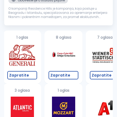
Obaveštenje o statusu prijave
O kompaniji Residence Hills je kompanija, koja posluje u
Beogradu i Istanbulu, specijalizovana za opremanje enterijera
fiksnim i pokrentnim nameštajem, za promet ekskluzivnih
nekretnina, investiciono savetovanje i dizajn enterijera. Kroz
profesionaln...
1 oglas
8 oglasa
7 oglasa
Zapratite
Zapratite
Zapratite
3 oglasa
1 oglas