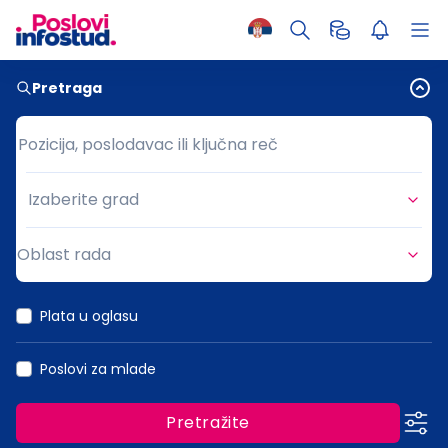
Pretraga
Pozicija, poslodavac ili ključna reč
Pozicija, poslodavac ili ključna reč
Izaberite grad
Grad
Oblast rada
Oblast rada
Plata u oglasu
Poslovi za mlade
Pretražite