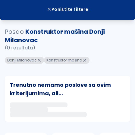
Poništite filtere
Posao
Konstruktor mašina Donji
Milanovac
(0 rezultata)
Donji Milanovac
Konstruktor mašina
Trenutno nemamo poslove sa ovim
kriterijumima, ali...
Ako sačuvate ovu pretragu, obavestićemo vas putem 