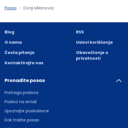
Posao
Donji Milanovac
Blog
RSS
O nama
Uslovi korišćenja
Česta pitanja
Obaveštenje o
privatnosti
Kontaktirajte nas
Pronađite posao
Pretraga poslova
Poslovi na email
Upoznajte poslodavce
Dok tražite posao