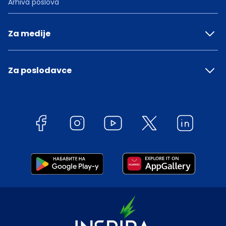
Arhiva poslova
Za medije
Za poslodavce