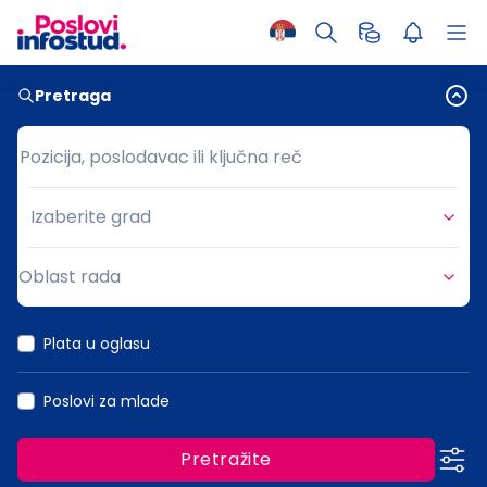
Pretraga
Pozicija, poslodavac ili ključna reč
Pozicija, poslodavac ili ključna reč
Izaberite grad
Grad
Oblast rada
Oblast rada
Plata u oglasu
Poslovi za mlade
Pretražite