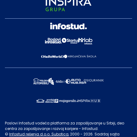
Poslovi Infostud vodeća platforma za zapošljavanje u Srbiji, deo
centra za zapošljavanje i razvoj karijere - Infostud.
©
Infostud rešenja d.o.o. Subotica
, 2000 -
2026
. Sadržaj sajta