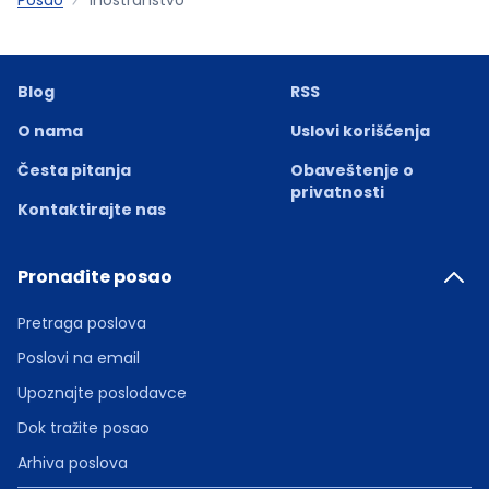
Blog
RSS
O nama
Uslovi korišćenja
Česta pitanja
Obaveštenje o
privatnosti
Kontaktirajte nas
Pronađite posao
Pretraga poslova
Poslovi na email
Upoznajte poslodavce
Dok tražite posao
Arhiva poslova