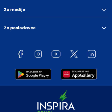
Za medije
Za poslodavce