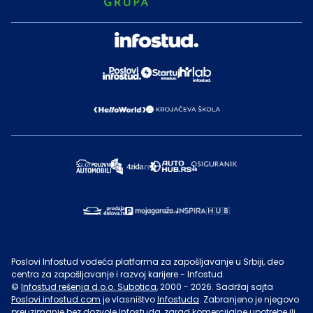
Poslovi Infostud vodeća platforma za zapošljavanje u Srbiji, deo
centra za zapošljavanje i razvoj karijere - Infostud.
©
Infostud rešenja d.o.o. Subotica
, 2000 -
2026
. Sadržaj sajta
Poslovi.infostud.com
je vlasništvo
Infostuda
. Zabranjeno je njegovo
preuzimanje bez dozvole
Infostuda
, zarad komercijalne upotrebe ili