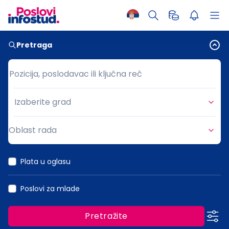
Pretraga
Pozicija, poslodavac ili ključna reč
Pozicija, poslodavac ili ključna reč
Izaberite grad
Grad
Oblast rada
Oblast rada
Plata u oglasu
Poslovi za mlade
Pretražite