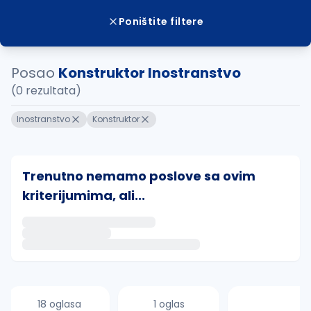
Poništite filtere
Posao
Konstruktor Inostranstvo
(0 rezultata)
Inostranstvo
Konstruktor
Trenutno nemamo poslove sa ovim
kriterijumima, ali...
Ako sačuvate ovu pretragu, obavestićemo vas putem 
uvajte pretragu
18 oglasa
1 oglas