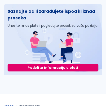
Saznajte da li zarađujete ispod ili iznad
proseka
Unesite iznos plate i pogledajte prosek za vašu poziciju
Podelite informaciju o plati
Posao
Inostranstvo