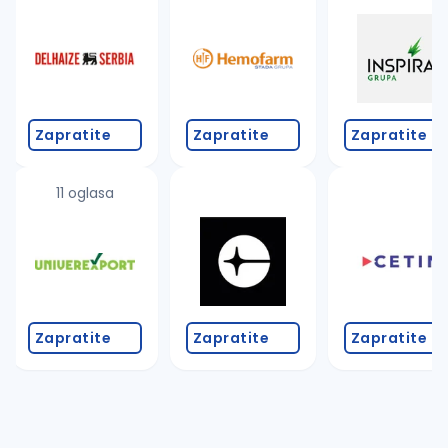
Takođe možete da:
proverite pravopisne greške (koristite č, ć, š, đ, ž,
povećajte radijus za odabrani grad
promenite odabrane filtere pretrage
Zapratite
Zapratite
Zapratite
11 oglasa
Zapratite
Zapratite
Zapratite