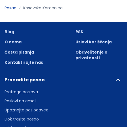
Posao
Kosovska Kamenica
Blog
RSS
O nama
Uslovi korišćenja
Česta pitanja
Obaveštenje o
privatnosti
Kontaktirajte nas
Pronađite posao
Pretraga poslova
Poslovi na email
Upoznajte poslodavce
Dok tražite posao