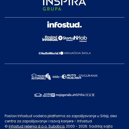
Poslovi Infostud vodeća platforma za zapošljavanje u Srbiji, deo
centra za zapošljavanje i razvoj karijere - Infostud.
©
Infostud rešenja d.o.o. Subotica
, 2000 -
2026
. Sadržaj sajta