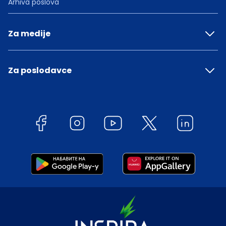
Arhiva poslova
Za medije
Za poslodavce