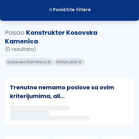
Poništite filtere
Posao
Konstruktor Kosovska
Kamenica
(0 rezultata)
Kosovska Kamenica
Konstruktor
Trenutno nemamo poslove sa ovim
kriterijumima, ali...
Ako sačuvate ovu pretragu, obavestićemo vas putem 