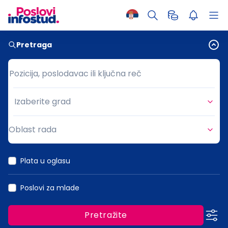
Pretraga
Pozicija, poslodavac ili ključna reč
Pozicija, poslodavac ili ključna reč
Izaberite grad
Grad
Oblast rada
Oblast rada
Plata u oglasu
Poslovi za mlade
Pretražite