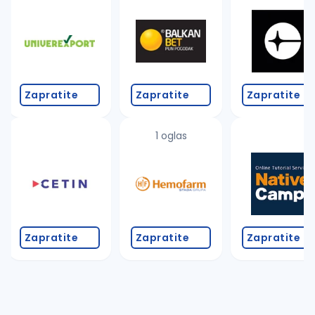
Takođe možete da:
proverite pravopisne greške (koristite č, ć, š, đ, ž,
povećajte radijus za odabrani grad
promenite odabrane filtere pretrage
Zapratite
Zapratite
Zapratite
1 oglas
Zapratite
Zapratite
Zapratite