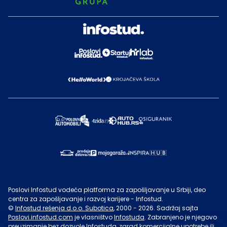
Poslovi Infostud vodeća platforma za zapošljavanje u Srbiji, deo
centra za zapošljavanje i razvoj karijere - Infostud.
©
Infostud rešenja d.o.o. Subotica
, 2000 -
2026
. Sadržaj sajta
Poslovi.infostud.com
je vlasništvo
Infostuda
. Zabranjeno je njegovo
preuzimanje bez dozvole
Infostuda
, zarad komercijalne upotrebe ili