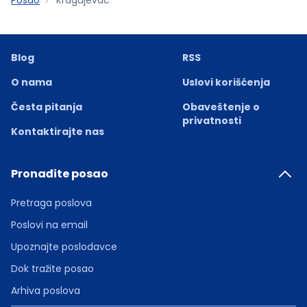
Blog
RSS
O nama
Uslovi korišćenja
Česta pitanja
Obaveštenje o
privatnosti
Kontaktirajte nas
Pronađite posao
Pretraga poslova
Poslovi na email
Upoznajte poslodavce
Dok tražite posao
Arhiva poslova