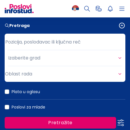
Pretraga
Pozicija, poslodavac ili ključna reč
Pozicija, poslodavac ili ključna reč
Izaberite grad
Grad
Oblast rada
Oblast rada
Plata u oglasu
Poslovi za mlade
Pretražite