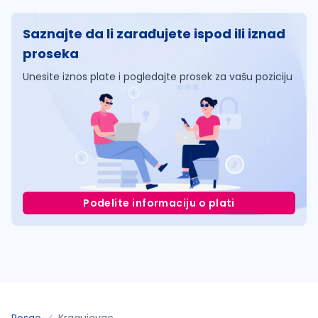
Saznajte da li zarađujete ispod ili iznad
proseka
Unesite iznos plate i pogledajte prosek za vašu poziciju
Podelite informaciju o plati
Posao
Kragujevac