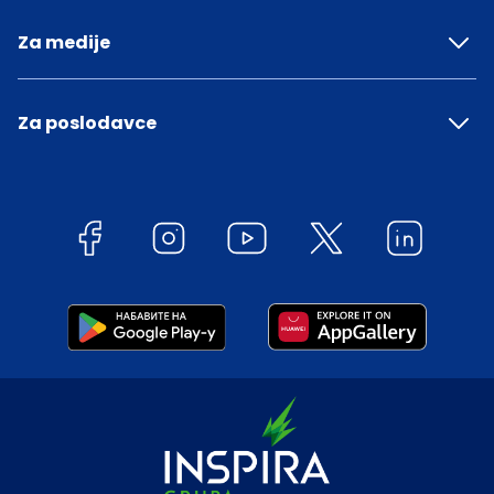
Za medije
Za poslodavce