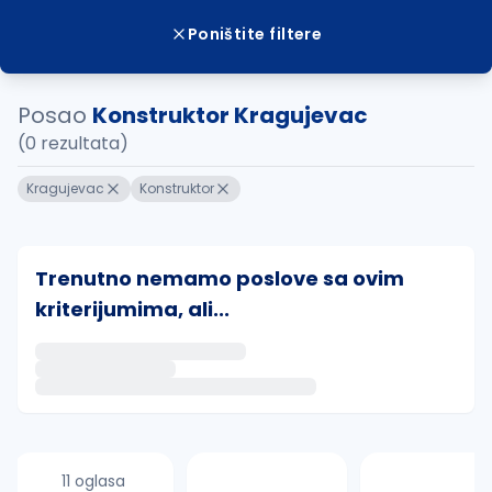
Poništite filtere
Posao
Konstruktor Kragujevac
(0 rezultata)
Kragujevac
Konstruktor
Trenutno nemamo poslove sa ovim
kriterijumima, ali...
Ako sačuvate ovu pretragu, obavestićemo vas putem 
uvajte pretragu
11 oglasa