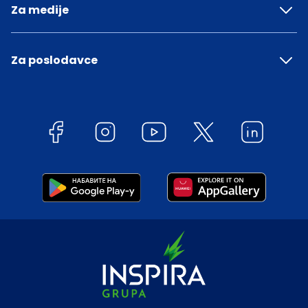
Za medije
Za poslodavce