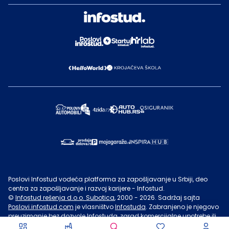
Poslovi Infostud vodeća platforma za zapošljavanje u Srbiji, deo
centra za zapošljavanje i razvoj karijere - Infostud.
©
Infostud rešenja d.o.o. Subotica
, 2000 -
2026
. Sadržaj sajta
Poslovi.infostud.com
je vlasništvo
Infostuda
. Zabranjeno je njegovo
preuzimanje bez dozvole
Infostuda
, zarad komercijalne upotrebe ili
u druge svrhe, osim za lične potrebe posetilaca sajta.
Uslovi