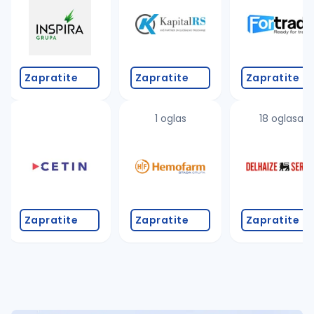
Takođe možete da:
proverite pravopisne greške (koristite č, ć, š, đ, ž,
povećajte radijus za odabrani grad
promenite odabrane filtere pretrage
Zapratite
Zapratite
Zapratite
1 oglas
18 oglasa
Zapratite
Zapratite
Zapratite