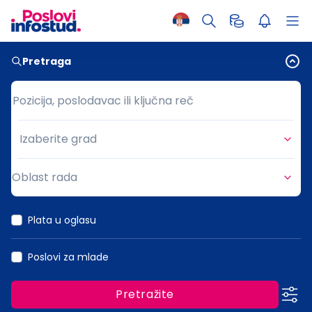
Pretraga
Pozicija, poslodavac ili ključna reč
Pozicija, poslodavac ili ključna reč
Izaberite grad
Grad
Oblast rada
Oblast rada
Plata u oglasu
Poslovi za mlade
Pretražite