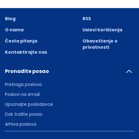
Blog
RSS
O nama
Uslovi korišćenja
Česta pitanja
Obaveštenje o
privatnosti
Kontaktirajte nas
Pronađite posao
Pretraga poslova
Poslovi na email
Upoznajte poslodavce
Dok tražite posao
Arhiva poslova