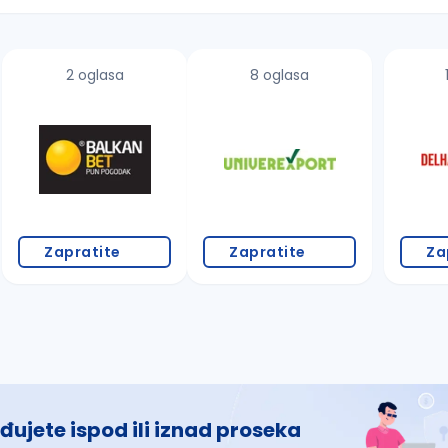
2 oglasa
8 oglasa
 š, đ, ž, dž)
Zapratite
Zapratite
Za
đujete ispod ili iznad proseka