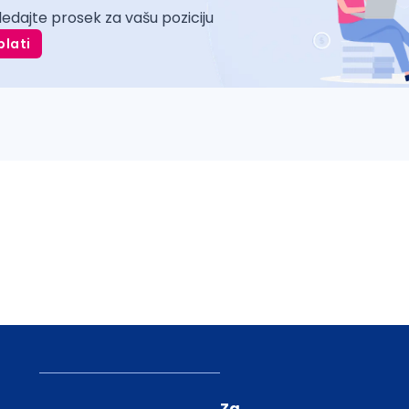
ledajte prosek za vašu poziciju
plati
Za