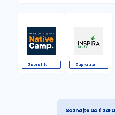
Sačuvajte pretragu
Takođe možete da:
proverite pravopisne greške (koristite č, ć,
povećajte radijus za odabrani grad
promenite odabrane filtere pretrage
Zapratite
Zapratite
Saznajte da li zara