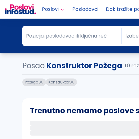
Poslovi
Poslodavci
Dok tražite p
Pozicija, poslodavac ili ključna reč
Izabe
Pozicija, poslodavac ili ključna reč
Grad
Posao
Konstruktor Požega
(0 re
Požega
Konstruktor
Trenutno nemamo poslove sa 
Ako sačuvate ovu pretragu, obavestićemo va