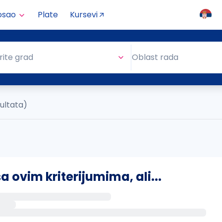
osao
Plate
Kursevi
Oblast rada
rite grad
Oblast rada
zultata)
ovim kriterijumima, ali...
s putem email-a kada se pojave novi poslovi.