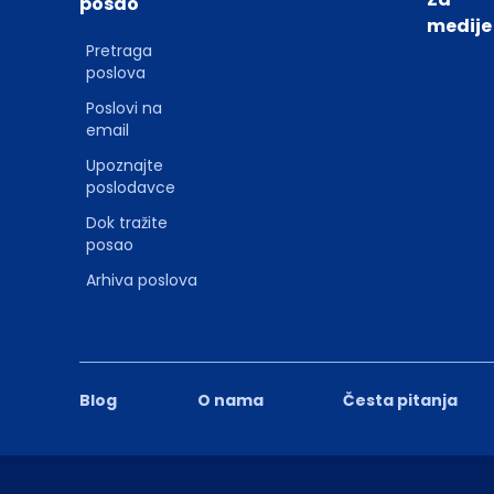
posao
medije
Pretraga
poslova
Poslovi na
email
Upoznajte
poslodavce
Dok tražite
posao
Arhiva poslova
Blog
O nama
Česta pitanja