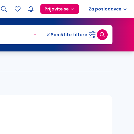
Prijavite se
Za poslodavce
Poništite filtere