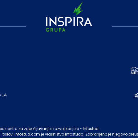
o centra za zapošljavanje i razvoj karijere - Infostud.
Poslovi.infostud.com
je vlasništvo
Infostuda
. Zabranjeno je njegovo preu