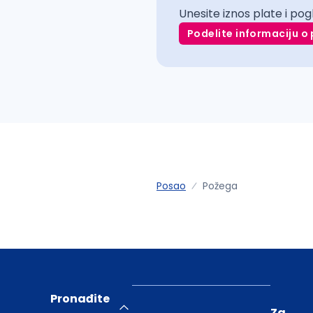
Unesite iznos plate i pog
Podelite informaciju o 
Posao
Požega
Pronađite
Za