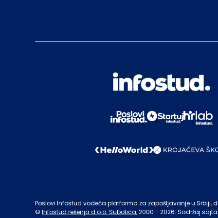
Poslovi Infostud vodeća platforma za zapošljavanje u Srbiji, de
©
Infostud rešenja d.o.o. Subotica
, 2000 -
2026
. Sadržaj sajta