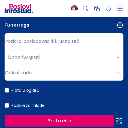
Pretraga
Pozicija, poslodavac ili ključna reč
Pozicija, poslodavac ili ključna reč
Izaberite grad
Grad
Oblast rada
Oblast rada
Plata u oglasu
Poslovi za mlade
Pretražite