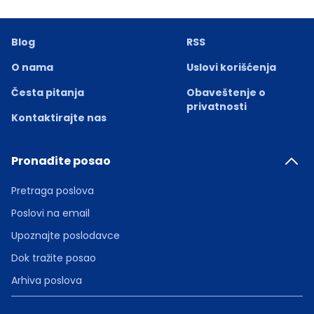
Blog
RSS
O nama
Uslovi korišćenja
Česta pitanja
Obaveštenje o
privatnosti
Kontaktirajte nas
Pronađite posao
Pretraga poslova
Poslovi na email
Upoznajte poslodavce
Dok tražite posao
Arhiva poslova