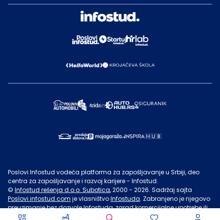
Poslovi Infostud vodeća platforma za zapošljavanje u Srbiji, deo
centra za zapošljavanje i razvoj karijere - Infostud.
©
Infostud rešenja d.o.o. Subotica
, 2000 -
2026
. Sadržaj sajta
Poslovi.infostud.com
je vlasništvo
Infostuda
. Zabranjeno je njegovo
preuzimanje bez dozvole
Infostuda
, zarad komercijalne upotrebe ili
u druge svrhe, osim za lične potrebe posetilaca sajta.
Uslovi