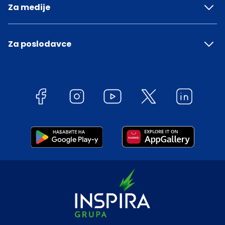
Za medije
Za poslodavce