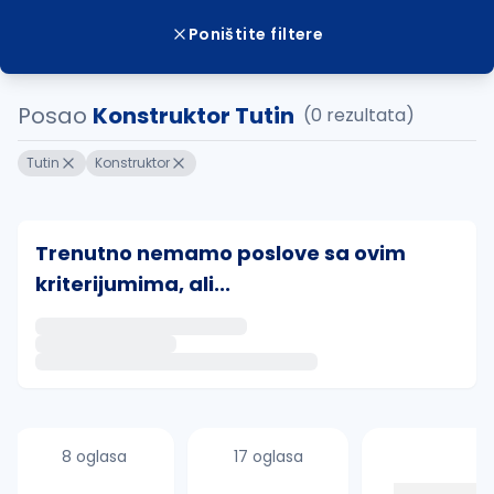
Poništite filtere
Posao
Konstruktor Tutin
(0 rezultata)
Tutin
Konstruktor
Trenutno nemamo poslove sa ovim
kriterijumima, ali...
Ako sačuvate ovu pretragu, obavestićemo vas putem 
uvajte pretragu
8 oglasa
17 oglasa