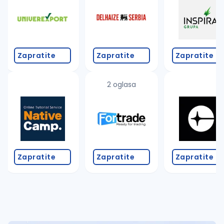
Takođe možete da:
proverite pravopisne greške (koristite č, ć, š, đ, ž,
povećajte radijus za odabrani grad
promenite odabrane filtere pretrage
Zapratite
Zapratite
Zapratite
2 oglasa
Zapratite
Zapratite
Zapratite