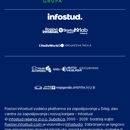
Poslovi Infostud vodeća platforma za zapošljavanje u Srbiji, deo
centra za zapošljavanje i razvoj karijere - Infostud.
©
Infostud rešenja d.o.o. Subotica
, 2000 -
2026
. Sadržaj sajta
Poslovi.infostud.com
je vlasništvo
Infostuda
. Zabranjeno je njegovo
preuzimanje bez dozvole
Infostuda
, zarad komercijalne upotrebe ili