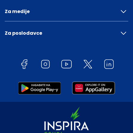
Za medije
Za poslodavce