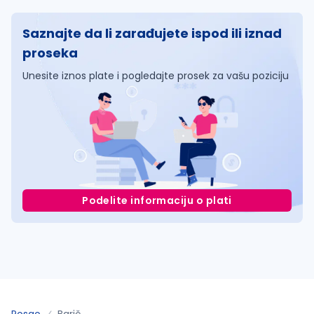
Saznajte da li zarađujete ispod ili iznad
proseka
Unesite iznos plate i pogledajte prosek za vašu poziciju
Podelite informaciju o plati
Posao
Barič