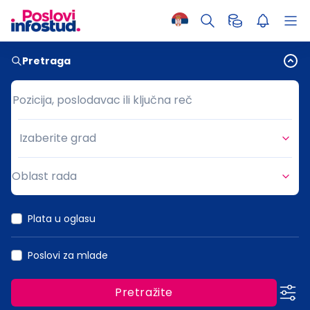
Pretraga
Pozicija, poslodavac ili ključna reč
Pozicija, poslodavac ili ključna reč
Izaberite grad
Grad
Oblast rada
Oblast rada
Plata u oglasu
Poslovi za mlade
Pretražite