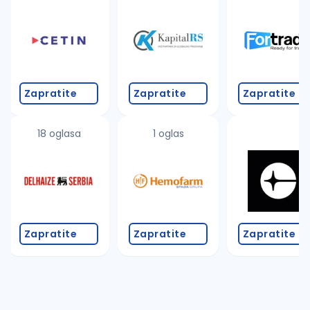
Takođe možete da:
proverite pravopisne greške (koristite č, ć, š, đ, ž,
povećajte radijus za odabrani grad
promenite odabrane filtere pretrage
Zapratite
Zapratite
Zapratite
18 oglasa
1 oglas
Zapratite
Zapratite
Zapratite