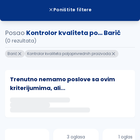
Poništite filtere
Posao
Kontrolor kvaliteta po... Barič
(0 rezultata)
Barič
Kontrolor kvaliteta poljoprivrednih proizvoda
Trenutno nemamo poslove sa ovim
kriterijumima, ali...
Ako sačuvate ovu pretragu, obavestićemo vas putem 
uvajte pretragu
3 oglasa
1 oglas