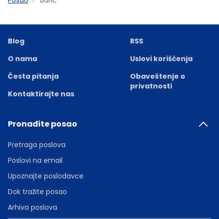
Blog
RSS
O nama
Uslovi korišćenja
Česta pitanja
Obaveštenje o
privatnosti
Kontaktirajte nas
Pronađite posao
Pretraga poslova
Poslovi na email
Upoznajte poslodavce
Dok tražite posao
Arhiva poslova