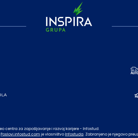
o centra za zapošljavanje i razvoj karijere - Infostud.
Poslovi.infostud.com
je vlasništvo
Infostuda
. Zabranjeno je njegovo preu