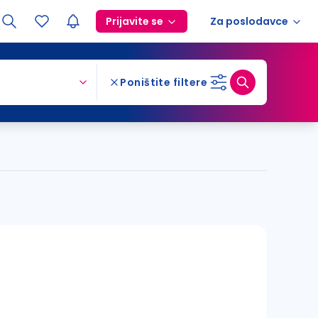
Prijavite se
Za poslodavce
Poništite filtere