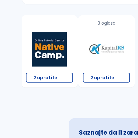
Sačuvajte pretragu
3 oglasa
Takođe možete da:
proverite pravopisne greške (koristite č, ć,
povećajte radijus za odabrani grad
promenite odabrane filtere pretrage
Zapratite
Zapratite
Saznajte da li zara