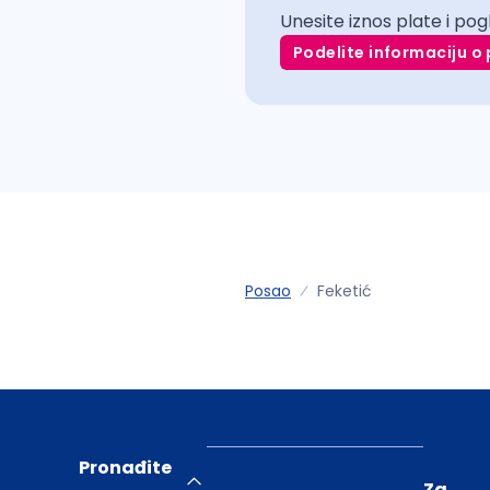
Unesite iznos plate i pog
Podelite informaciju o 
Posao
Feketić
Pronađite
Za