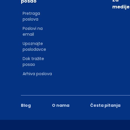
posao
medije
Pretraga
poslova
Poslovi na
email
Upoznajte
poslodavce
Dok tražite
posao
Arhiva poslova
Blog
O nama
Česta pitanja