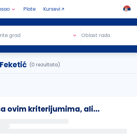
osao
Plate
Kursevi
Oblast rada
rite grad
Oblast rada
 Feketić
(0 rezultata)
ovim kriterijumima, ali...
s putem email-a kada se pojave novi poslovi.