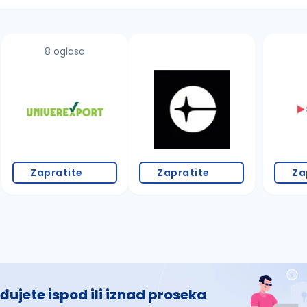
8 oglasa
 š, đ, ž, dž)
Zapratite
Zapratite
Za
đujete ispod ili iznad proseka