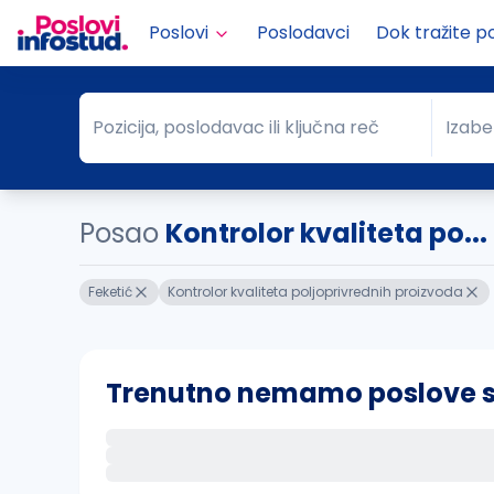
Poslovi
Poslodavci
Dok tražite p
Pozicija, poslodavac ili ključna reč
Izabe
Pozicija, poslodavac ili ključna reč
Grad
Posao
Kontrolor kvaliteta po...
Feketić
Kontrolor kvaliteta poljoprivrednih proizvoda
Trenutno nemamo poslove sa 
Ako sačuvate ovu pretragu, obavestićemo va