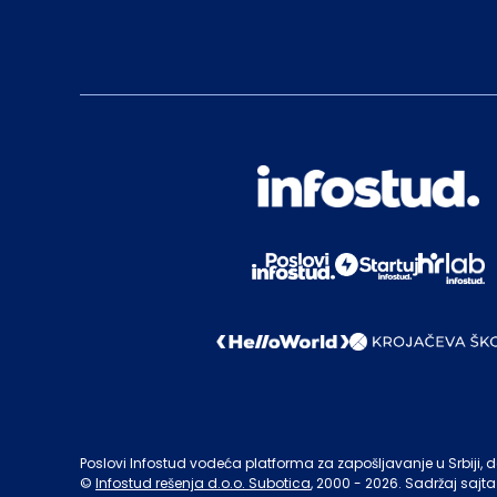
Poslovi Infostud vodeća platforma za zapošljavanje u Srbiji, de
©
Infostud rešenja d.o.o. Subotica
, 2000 -
2026
. Sadržaj sajta