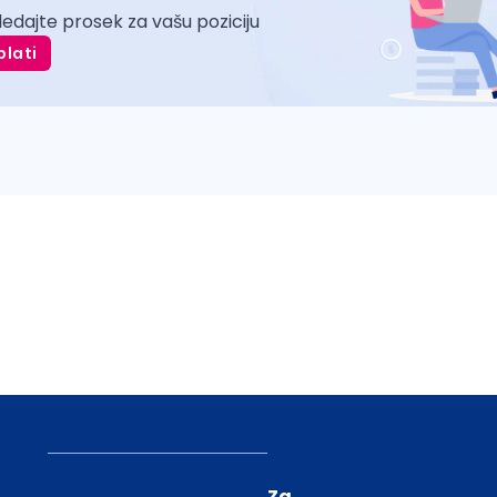
ledajte prosek za vašu poziciju
plati
Za