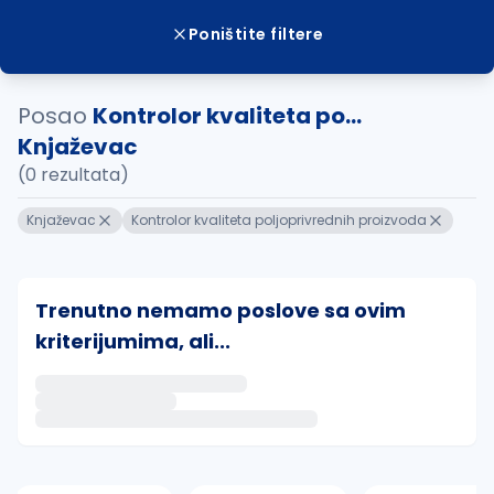
Poništite filtere
Posao
Kontrolor kvaliteta po...
Knjaževac
(0 rezultata)
Knjaževac
Kontrolor kvaliteta poljoprivrednih proizvoda
Trenutno nemamo poslove sa ovim
kriterijumima, ali...
Ako sačuvate ovu pretragu, obavestićemo vas putem 