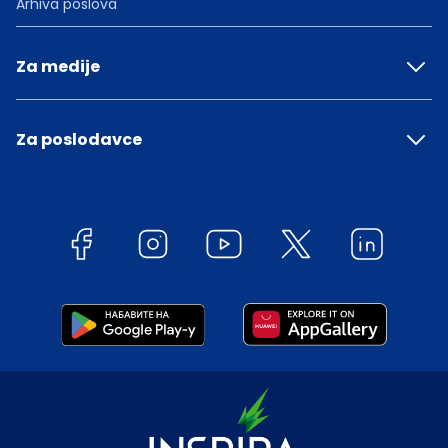
Arhiva poslova
Za medije
Za poslodavce