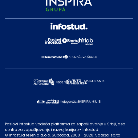
Poslovi Infostud vodeća platforma za zapošljavanje u Srbiji, deo
centra za zapošljavanje i razvoj karijere - Infostud.
©
Infostud rešenja d.o.o. Subotica
, 2000 -
2026
. Sadržaj sajta