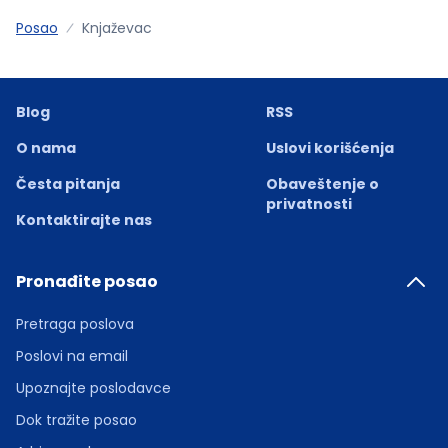
Posao
Knjaževac
Blog
RSS
O nama
Uslovi korišćenja
Česta pitanja
Obaveštenje o
privatnosti
Kontaktirajte nas
Pronađite posao
Pretraga poslova
Poslovi na email
Upoznajte poslodavce
Dok tražite posao