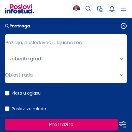
Pretraga
Pozicija, poslodavac ili ključna reč
Pozicija, poslodavac ili ključna reč
Izaberite grad
Grad
Oblast rada
Oblast rada
Plata u oglasu
Poslovi za mlade
Pretražite