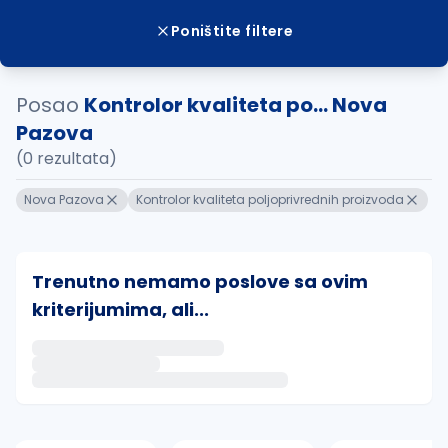
Poništite filtere
Posao
Kontrolor kvaliteta po... Nova
Pazova
(0 rezultata)
Nova Pazova
Kontrolor kvaliteta poljoprivrednih proizvoda
Trenutno nemamo poslove sa ovim
kriterijumima, ali...
Ako sačuvate ovu pretragu, obavestićemo vas putem 