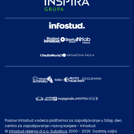
Poslovi Infostud vodeća platforma za zapošljavanje u Srbiji, deo
centra za zapošljavanje i razvoj karijere - Infostud.
©
Infostud rešenja d.o.o. Subotica
, 2000 -
2026
. Sadržaj sajta