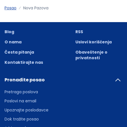
Posao
Nova Pazova
Blog
RSS
O nama
Uslovi korišćenja
Česta pitanja
Obaveštenje o
privatnosti
Kontaktirajte nas
Pronađite posao
Pretraga poslova
Poslovi na email
Upoznajte poslodavce
Dok tražite posao