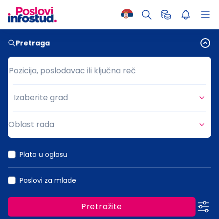
Pretraga
Pozicija, poslodavac ili ključna reč
Pozicija, poslodavac ili ključna reč
Izaberite grad
Grad
Oblast rada
Oblast rada
Plata u oglasu
Poslovi za mlade
Pretražite