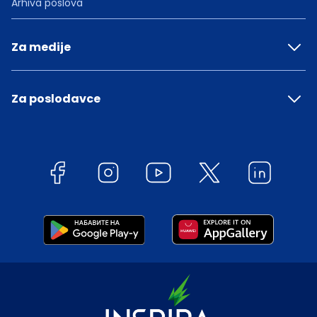
Arhiva poslova
Za medije
Za poslodavce