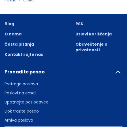
Blog
RSS
O nama
Uslovi korišćenja
Česta pitanja
Obaveštenje o
privatnosti
Kontaktirajte nas
Pronađite posao
Pretraga poslova
Poslovi na email
Upoznajte poslodavce
Dok tražite posao
Arhiva poslova