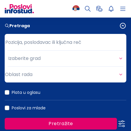
Pretraga
Pozicija, poslodavac ili ključna reč
Pozicija, poslodavac ili ključna reč
Izaberite grad
Grad
Oblast rada
Oblast rada
Plata u oglasu
Poslovi za mlade
Pretražite