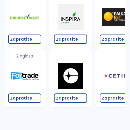
Takođe možete da:
proverite pravopisne greške (koristite č, ć, š, đ, ž,
povećajte radijus za odabrani grad
promenite odabrane filtere pretrage
Zapratite
Zapratite
Zapratite
2 oglasa
Zapratite
Zapratite
Zapratite