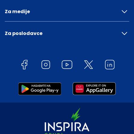
Za medije
Za poslodavce