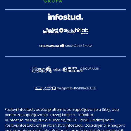
Poslovi Infostud vodeća platforma za zapošljavanje u Srbiji, deo
centra za zapošljavanje i razvoj karijere - Infostud.
©
Infostud rešenja d.o.o. Subotica
, 2000 -
2026
. Sadržaj sajta
Poslovi.infostud.com
je vlasništvo
Infostuda
. Zabranjeno je njegovo
preuzimanje bez dozvole
Infostuda
, zarad komercijalne upotrebe ili