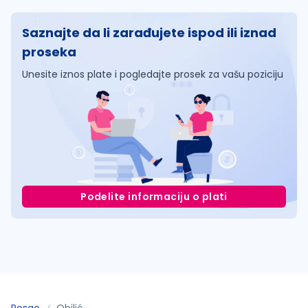
Saznajte da li zarađujete ispod ili iznad
proseka
Unesite iznos plate i pogledajte prosek za vašu poziciju
Podelite informaciju o plati
Posao
Obilić