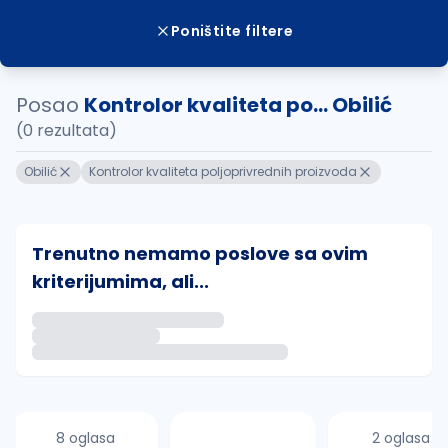
Poništite filtere
Posao
Kontrolor kvaliteta po... Obilić
(0 rezultata)
Obilić
Kontrolor kvaliteta poljoprivrednih proizvoda
Trenutno nemamo poslove sa ovim
kriterijumima, ali...
Ako sačuvate ovu pretragu, obavestićemo vas putem 
uvajte pretragu
8 oglasa
2 oglasa