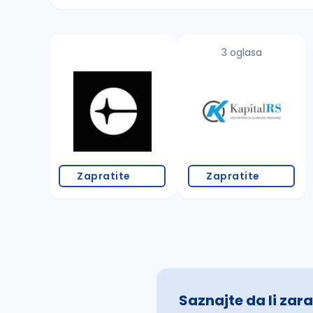
Sačuvajte pretragu
3 oglasa
Takođe možete da:
proverite pravopisne greške (koristite č, ć,
povećajte radijus za odabrani grad
promenite odabrane filtere pretrage
Zapratite
Zapratite
Saznajte da li zara