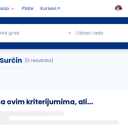
osao
Plate
Kursevi
Oblast rada
rite grad
Oblast rada
 Surčin
(0 rezultata)
ovim kriterijumima, ali...
s putem email-a kada se pojave novi poslovi.