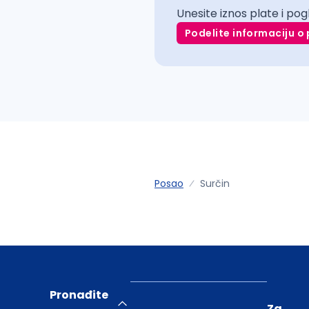
Unesite iznos plate i pog
Podelite informaciju o 
Posao
Surčin
Pronađite
Za