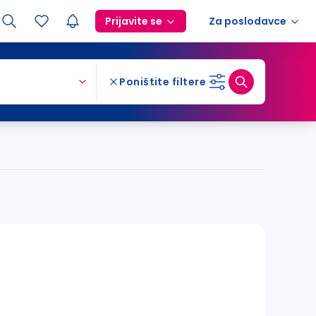
Prijavite se
Za poslodavce
Poništite filtere