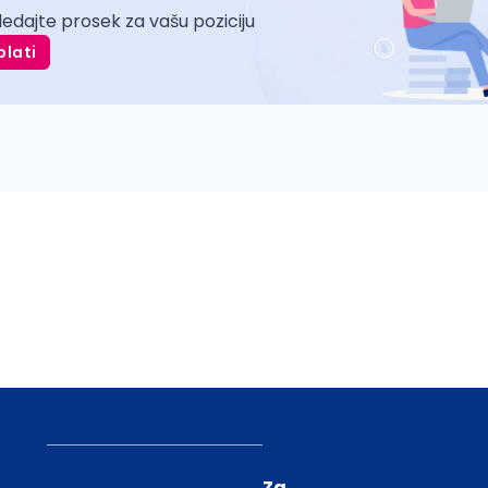
ledajte prosek za vašu poziciju
plati
Za