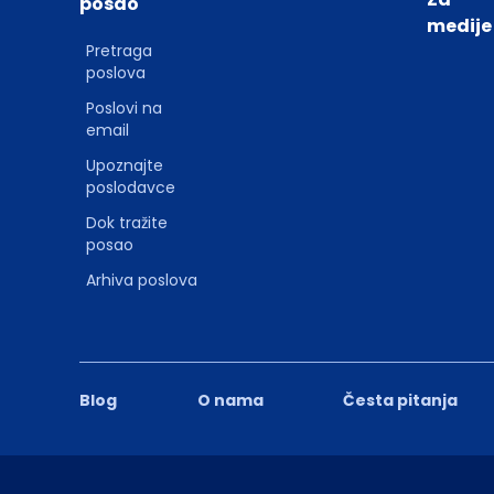
posao
medije
Pretraga
poslova
Poslovi na
email
Upoznajte
poslodavce
Dok tražite
posao
Arhiva poslova
Blog
O nama
Česta pitanja