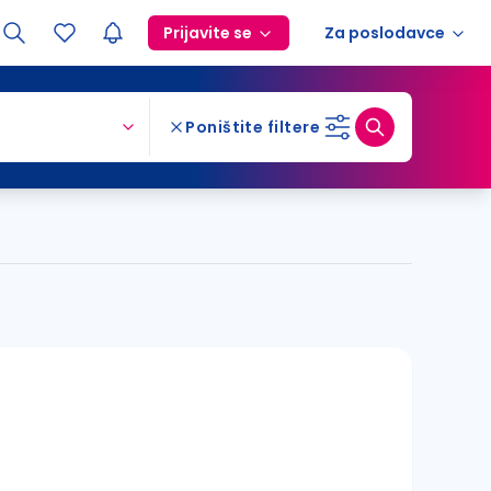
Prijavite se
Za poslodavce
Poništite filtere