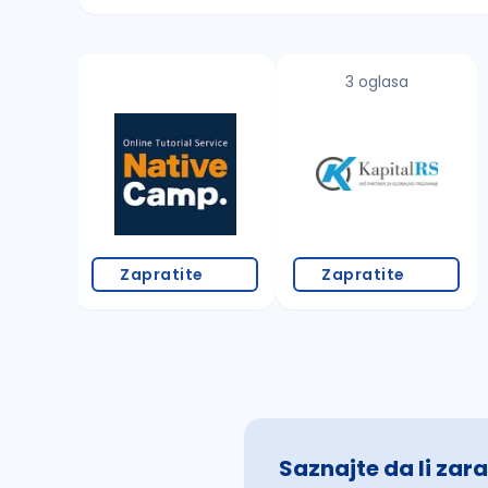
Sačuvajte pretragu
3 oglasa
Takođe možete da:
proverite pravopisne greške (koristite č, ć,
povećajte radijus za odabrani grad
promenite odabrane filtere pretrage
Zapratite
Zapratite
Saznajte da li zara