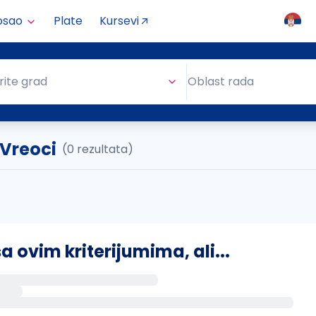
osao
Plate
Kursevi
Oblast rada
rite grad
Oblast rada
 Vreoci
(0 rezultata)
ovim kriterijumima, ali...
s putem email-a kada se pojave novi poslovi.