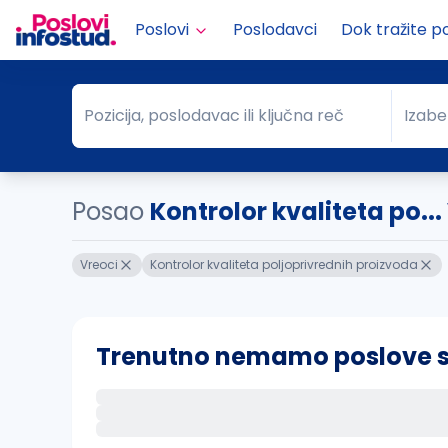
Poslovi
Poslodavci
Dok tražite p
Pozicija, poslodavac ili ključna reč
Izabe
Pozicija, poslodavac ili ključna reč
Grad
Posao
Kontrolor kvaliteta po...
Vreoci
Kontrolor kvaliteta poljoprivrednih proizvoda
Trenutno nemamo poslove sa 
Ako sačuvate ovu pretragu, obavestićemo va