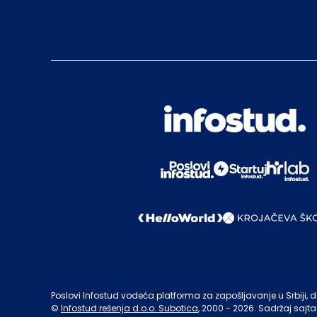
Poslovi Infostud vodeća platforma za zapošljavanje u Srbiji, de
©
Infostud rešenja d.o.o. Subotica
, 2000 -
2026
. Sadržaj sajta