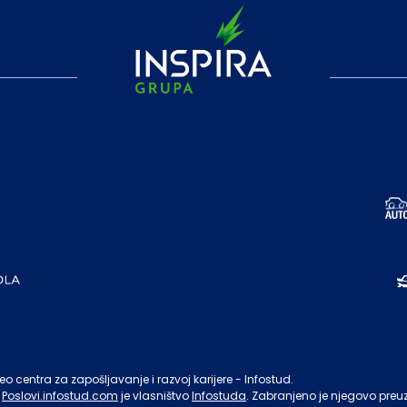
o centra za zapošljavanje i razvoj karijere - Infostud.
Poslovi.infostud.com
je vlasništvo
Infostuda
. Zabranjeno je njegovo preu