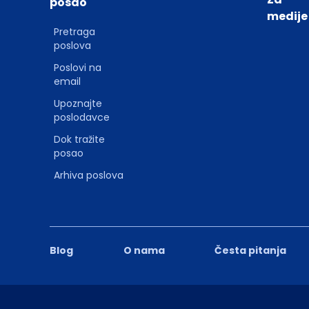
posao
medije
Pretraga
poslova
Poslovi na
email
Upoznajte
poslodavce
Dok tražite
posao
Arhiva poslova
Blog
O nama
Česta pitanja