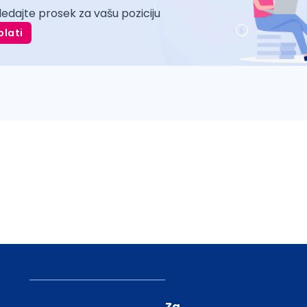
ledajte prosek za vašu poziciju
plati
Za