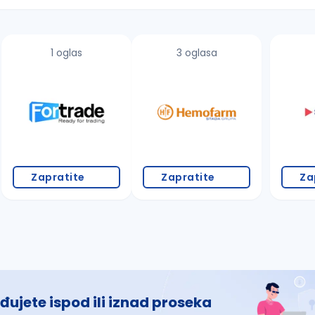
1 oglas
3 oglasa
 š, đ, ž, dž)
Zapratite
Zapratite
Za
đujete ispod ili iznad proseka