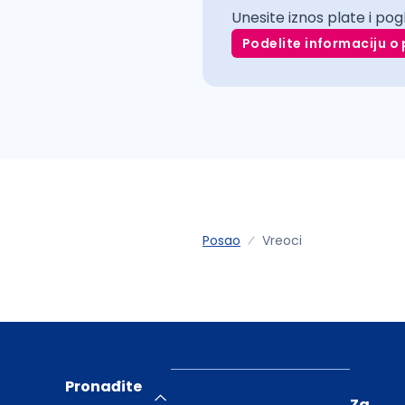
Unesite iznos plate i pog
Podelite informaciju o 
Posao
Vreoci
Pronađite
Za