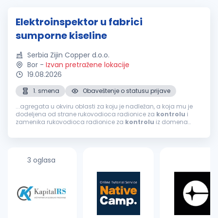
Elektroinspektor u fabrici
sumporne kiseline
Serbia Zijin Copper d.o.o.
Bor
-
Izvan pretražene lokacije
19.08.2026
1. smena
Obaveštenje o statusu prijave
...agregata u okviru oblasti za koju je nadležan, a koja mu je
dodeljena od strane rukovodioca radionice za
kontrolu
i
zamenika rukovodioca radionice za
kontrolu
iz domena
struke; Vrši manipulaciju na visokonaponskim prekidačima i
transformatorima u slučaju...
3 oglasa