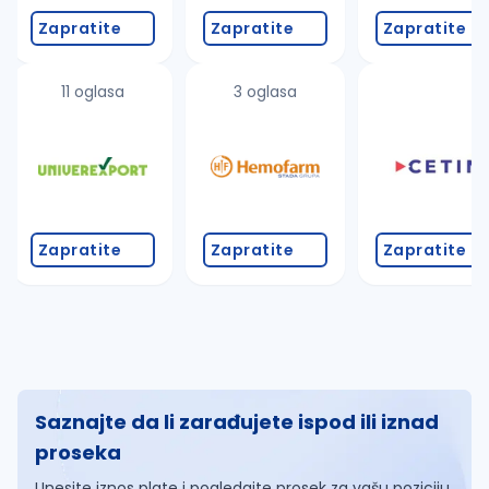
Zapratite
Zapratite
Zapratite
11 oglasa
3 oglasa
Zapratite
Zapratite
Zapratite
Saznajte da li zarađujete ispod ili iznad
proseka
Unesite iznos plate i pogledajte prosek za vašu poziciju