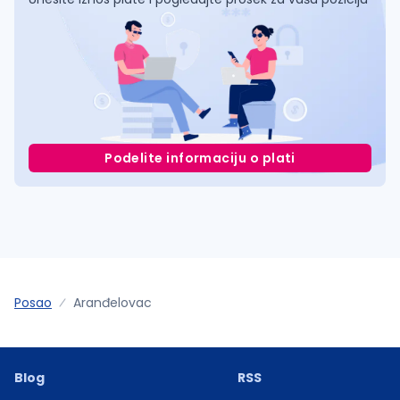
Podelite informaciju o plati
Posao
Aranđelovac
Blog
RSS