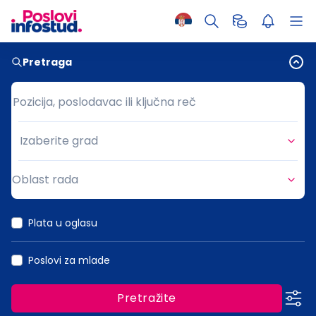
Pretraga
Pozicija, poslodavac ili ključna reč
Pozicija, poslodavac ili ključna reč
Izaberite grad
Grad
Oblast rada
Oblast rada
Plata u oglasu
Poslovi za mlade
Pretražite