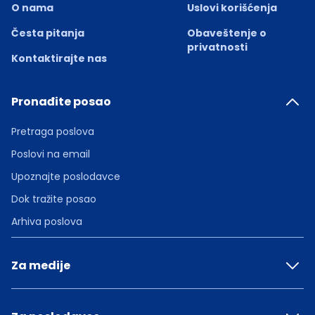
O nama
Uslovi korišćenja
Česta pitanja
Obaveštenje o
privatnosti
Kontaktirajte nas
Pronađite posao
Pretraga poslova
Poslovi na email
Upoznajte poslodavce
Dok tražite posao
Arhiva poslova
Za medije