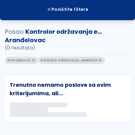
Poništite filtere
Posao
Kontrolor održavanja e...
Aranđelovac
(0 rezultata)
Aranđelovac
Kontrolor održavanja-električar
Trenutno nemamo poslove sa ovim
kriterijumima, ali...
Ako sačuvate ovu pretragu, obavestićemo vas putem 