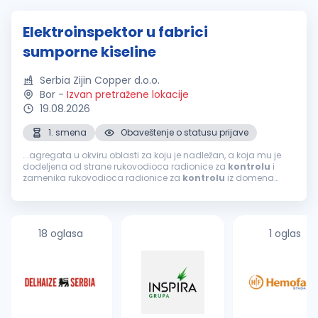
Elektroinspektor u fabrici
sumporne kiseline
Serbia Zijin Copper d.o.o.
Bor
-
Izvan pretražene lokacije
19.08.2026
1. smena
Obaveštenje o statusu prijave
...agregata u okviru oblasti za koju je nadležan, a koja mu je
dodeljena od strane rukovodioca radionice za
kontrolu
i
zamenika rukovodioca radionice za
kontrolu
iz domena
struke; Vrši manipulaciju na visokonaponskim prekidačima i
transformatorima u slučaju...
18 oglasa
1 oglas