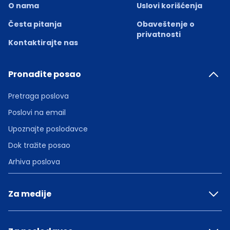
O nama
Uslovi korišćenja
Česta pitanja
Obaveštenje o
privatnosti
Kontaktirajte nas
Pronađite posao
Pretraga poslova
Poslovi na email
Upoznajte poslodavce
Dok tražite posao
Arhiva poslova
Za medije