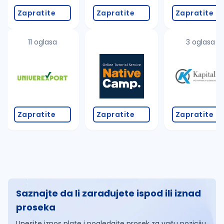
Zapratite
Zapratite
Zapratite
11 oglasa
3 oglasa
Zapratite
Zapratite
Zapratite
Saznajte da li zarađujete ispod ili iznad
proseka
Unesite iznos plate i pogledajte prosek za vašu poziciju