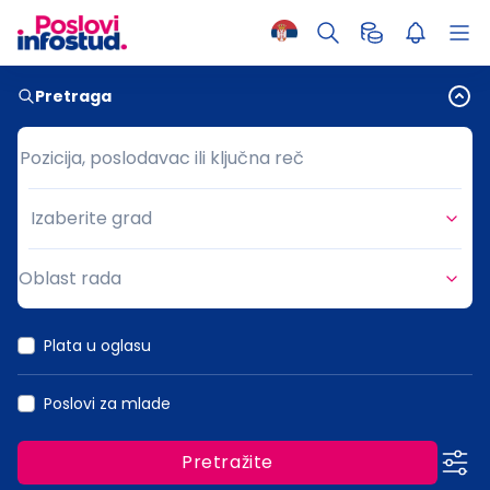
Pretraga
Pozicija, poslodavac ili ključna reč
Pozicija, poslodavac ili ključna reč
Izaberite grad
Grad
Oblast rada
Oblast rada
Plata u oglasu
Poslovi za mlade
Pretražite