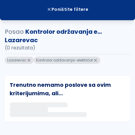
Poništite filtere
Posao
Kontrolor održavanja e...
Lazarevac
(0 rezultata)
Lazarevac
Kontrolor održavanja-električar
Trenutno nemamo poslove sa ovim
kriterijumima, ali...
Ako sačuvate ovu pretragu, obavestićemo vas putem 