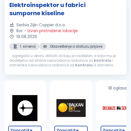
Elektroinspektor u fabrici
sumporne kiseline
Serbia Zijin Copper d.o.o.
Bor
-
Izvan pretražene lokacije
19.08.2026
1. smena
Obaveštenje o statusu prijave
...agregata u okviru oblasti za koju je nadležan, a koja mu je
dodeljena od strane rukovodioca radionice za
kontrolu
i
zamenika rukovodioca radionice za
kontrolu
iz domena
struke; Vrši manipulaciju na visokonaponskim prekidačima i
transformatorima u slučaju...
18 oglasa
Zapratite
Zapratite
Zapratite