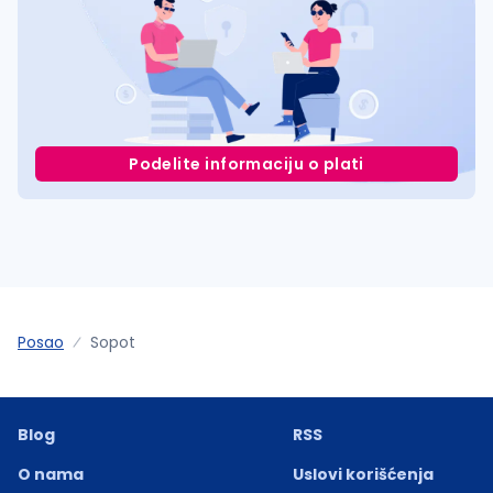
Podelite informaciju o plati
Posao
Sopot
Blog
RSS
O nama
Uslovi korišćenja