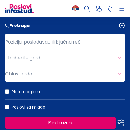
Pretraga
Pozicija, poslodavac ili ključna reč
Pozicija, poslodavac ili ključna reč
Izaberite grad
Grad
Oblast rada
Oblast rada
Plata u oglasu
Poslovi za mlade
Pretražite