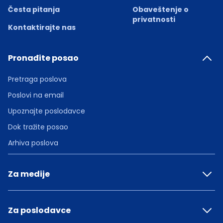
Česta pitanja
Obaveštenje o
privatnosti
Kontaktirajte nas
Pronađite posao
Pretraga poslova
Poslovi na email
Upoznajte poslodavce
Dok tražite posao
Arhiva poslova
Za medije
Za poslodavce