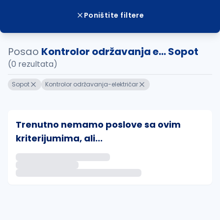
Poništite filtere
Posao
Kontrolor održavanja e... Sopot
(0 rezultata)
Sopot
Kontrolor održavanja-električar
Trenutno nemamo poslove sa ovim
kriterijumima, ali...
Ako sačuvate ovu pretragu, obavestićemo vas putem 
uvajte pretragu