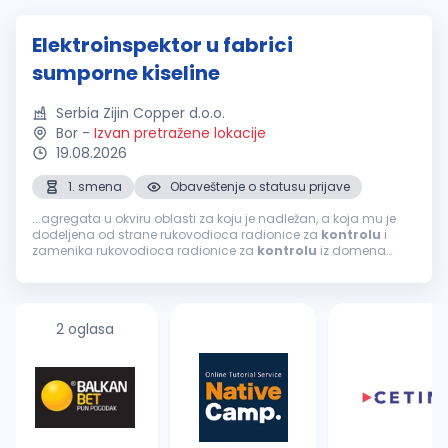
Elektroinspektor u fabrici
sumporne kiseline
Serbia Zijin Copper d.o.o.
Bor
-
Izvan pretražene lokacije
19.08.2026
1. smena
Obaveštenje o statusu prijave
...agregata u okviru oblasti za koju je nadležan, a koja mu je
dodeljena od strane rukovodioca radionice za
kontrolu
i
zamenika rukovodioca radionice za
kontrolu
iz domena
struke; Vrši manipulaciju na visokonaponskim prekidačima i
transformatorima u slučaju...
2 oglasa