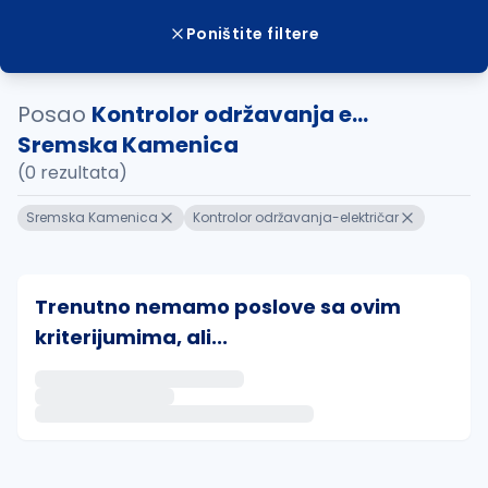
Poništite filtere
Posao
Kontrolor održavanja e...
Sremska Kamenica
(0 rezultata)
Sremska Kamenica
Kontrolor održavanja-električar
Trenutno nemamo poslove sa ovim
kriterijumima, ali...
Ako sačuvate ovu pretragu, obavestićemo vas putem 