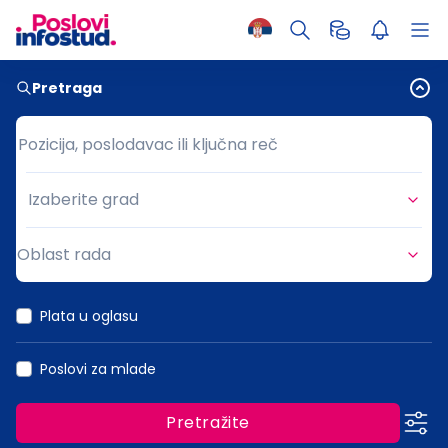
Pretraga
Pozicija, poslodavac ili ključna reč
Pozicija, poslodavac ili ključna reč
Izaberite grad
Grad
Oblast rada
Oblast rada
Plata u oglasu
Poslovi za mlade
Pretražite