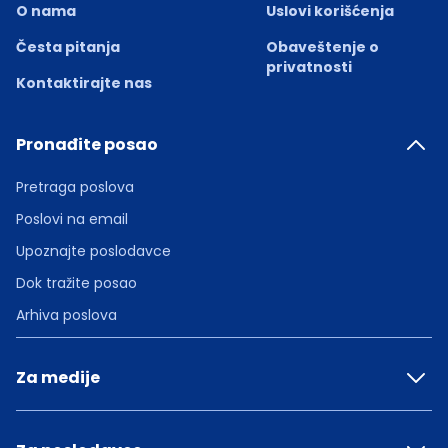
O nama
Uslovi korišćenja
Česta pitanja
Obaveštenje o
privatnosti
Kontaktirajte nas
Pronađite posao
Pretraga poslova
Poslovi na email
Upoznajte poslodavce
Dok tražite posao
Arhiva poslova
Za medije