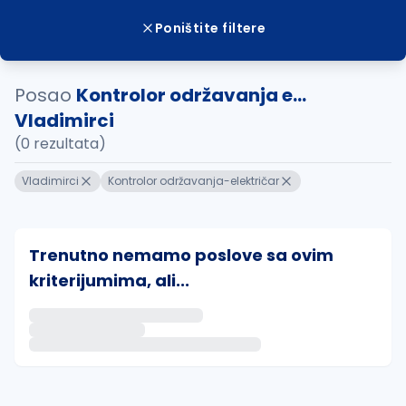
Poništite filtere
Posao
Kontrolor održavanja e...
Vladimirci
(0 rezultata)
Vladimirci
Kontrolor održavanja-električar
Trenutno nemamo poslove sa ovim
kriterijumima, ali...
Ako sačuvate ovu pretragu, obavestićemo vas putem 