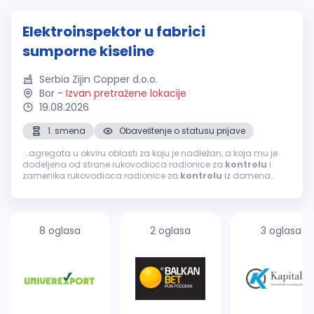
Elektroinspektor u fabrici
sumporne kiseline
Serbia Zijin Copper d.o.o.
Bor
-
Izvan pretražene lokacije
19.08.2026
1. smena
Obaveštenje o statusu prijave
...agregata u okviru oblasti za koju je nadležan, a koja mu je
dodeljena od strane rukovodioca radionice za
kontrolu
i
zamenika rukovodioca radionice za
kontrolu
iz domena
struke; Vrši manipulaciju na visokonaponskim prekidačima i
transformatorima u slučaju...
8 oglasa
2 oglasa
3 oglasa