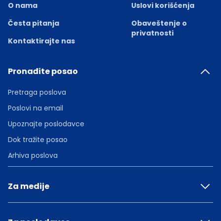
O nama
Uslovi korišćenja
Česta pitanja
Obaveštenje o
privatnosti
Kontaktirajte nas
Pronađite posao
Pretraga poslova
Poslovi na email
Upoznajte poslodavce
Dok tražite posao
Arhiva poslova
Za medije