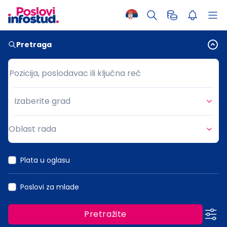
Pretraga
Pozicija, poslodavac ili ključna reč
Pozicija, poslodavac ili ključna reč
Izaberite grad
Grad
Oblast rada
Oblast rada
Plata u oglasu
Poslovi za mlade
Pretražite