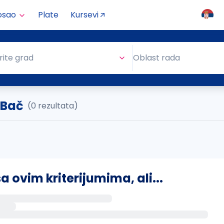
osao
Plate
Kursevi
Oblast rada
rite grad
Oblast rada
 Bač
(0 rezultata)
ovim kriterijumima, ali...
s putem email-a kada se pojave novi poslovi.