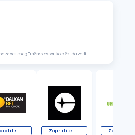
imo zaposlenog.Tražimo osobu koja želi da vodi
7 oglasa
pratite
Zapratite
Zapratite