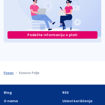
Podelite informaciju o plati
Posao
Kosovo Polje
Blog
RSS
O nama
Uslovi korišćenja