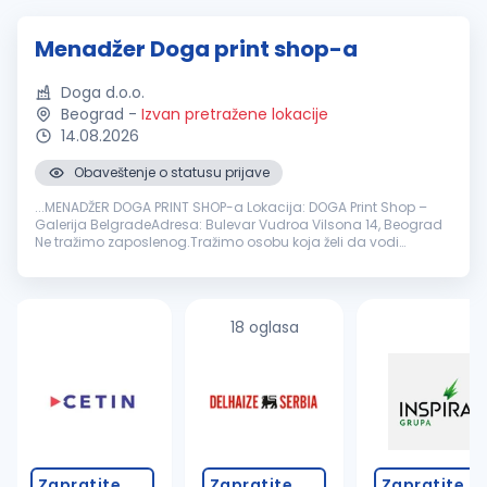
Menadžer Doga print shop-a
Doga d.o.o.
Beograd
-
Izvan pretražene lokacije
14.08.2026
Obaveštenje o statusu prijave
...MENADŽER DOGA PRINT SHOP-a Lokacija: DOGA Print Shop –
Galerija BelgradeAdresa: Bulevar Vudroa Vilsona 14, Beograd
Ne tražimo zaposlenog.Tražimo osobu koja želi da vodi
posao.DOGA Print Shop nije obična kopirnica niti klasična
štamparija
...
18 oglasa
Zapratite
Zapratite
Zapratite