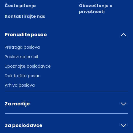
Česta pitanja
Obaveštenje o
privatnosti
Kontaktirajte nas
Pronađite posao
Pretraga poslova
Poslovi na email
Upoznajte poslodavce
Dok tražite posao
Arhiva poslova
Za medije
Za poslodavce