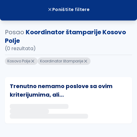
Poništite filtere
Posao
Koordinator štamparije Kosovo
Polje
(0 rezultata)
Kosovo Polje
Koordinator štamparije
Trenutno nemamo poslove sa ovim
kriterijumima, ali...
Ako sačuvate ovu pretragu, obavestićemo vas putem 