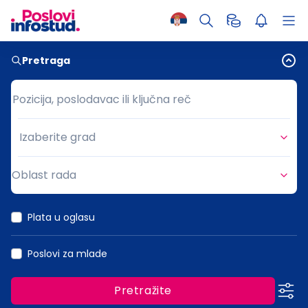
Pretraga
Pozicija, poslodavac ili ključna reč
Pozicija, poslodavac ili ključna reč
Izaberite grad
Grad
Oblast rada
Oblast rada
Plata u oglasu
Poslovi za mlade
Pretražite