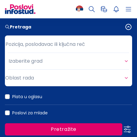
Pretraga
Pozicija, poslodavac ili ključna reč
Pozicija, poslodavac ili ključna reč
Izaberite grad
Grad
Oblast rada
Oblast rada
Plata u oglasu
Poslovi za mlade
Pretražite