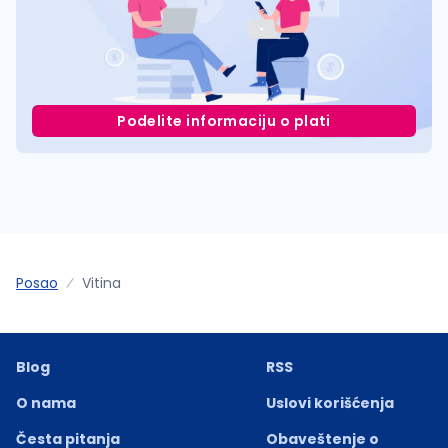
Podelite informaciju o plati
Posao
Vitina
Blog
RSS
O nama
Uslovi korišćenja
Česta pitanja
Obaveštenje o