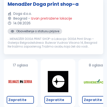
Menadžer Doga print shop-a
Doga d.o.o.
Beograd
-
Izvan pretražene lokacije
14.08.2026
Obaveštenje o statusu prijave
...MENADŽER DOGA PRINT SHOP-a Lokacija: DOGA Print Shop –
Galerija BelgradeAdresa: Bulevar Vudroa Vilsona 14, Beograd
Ne tražimo zaposlenog.Tražimo osobu koja želi da vodi
posao.DOGA Print Shop nije obična kopirnica niti klasična
štamparija
...
17 oglasa
8 oglasa
Zapratite
Zapratite
Zapratite