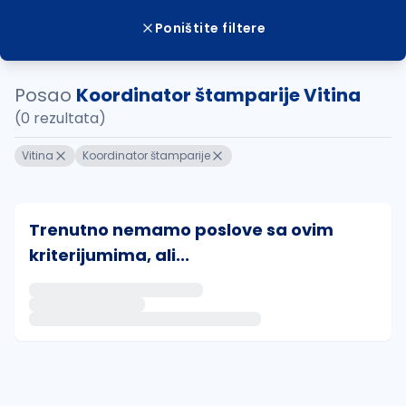
Poništite filtere
Posao
Koordinator štamparije Vitina
(0 rezultata)
Vitina
Koordinator štamparije
Trenutno nemamo poslove sa ovim
kriterijumima, ali...
Ako sačuvate ovu pretragu, obavestićemo vas putem 
uvajte pretragu