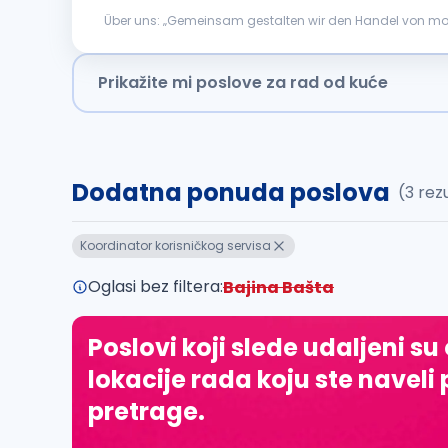
Über uns: „Gemeinsam gestalten wir den Handel von morgen
international führenden Schweizer Brack.Alltron Gruppe,
Prikažite mi poslove za rad od kuće
Dodatna ponuda poslova
(3 rez
Koordinator korisničkog servisa
Oglasi bez filtera:
Bajina Bašta
Poslovi koji slede udaljeni su
lokacije rada koju ste naveli 
pretrage.