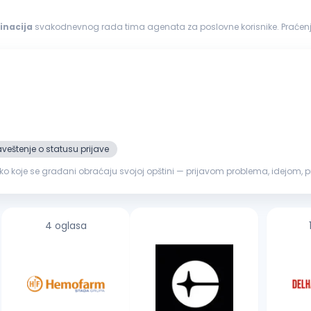
inacija
svakodnevnog rada tima agenata za poslovne korisnike. Praćenje i
g članova...
veštenje o statusu prijave
o koje se građani obraćaju svojoj opštini — prijavom problema, idejom, 
i usmerava nadl...
4 oglasa