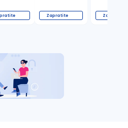
pratite
Zapratite
Zapratite