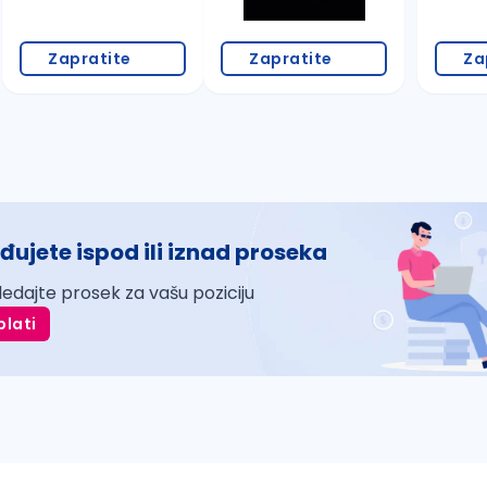
Zapratite
Zapratite
Za
đujete ispod ili iznad proseka
ledajte prosek za vašu poziciju
plati