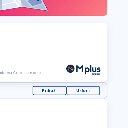
Prikaži
Ukloni