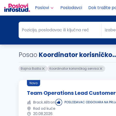
Poslovi
Poslodavci
Dok tražite p
Pozicija, poslodavac ili ključna reč
Izabe
Pozicija, poslodavac ili ključna reč
Grad
Posao
Koordinator korisničko..
Bajina Bašta
Koordinator korisničkog servisa
Novo
Team Operations Lead Customer
Brack.Alltron
POSLODAVAC ODGOVARA NA PRIJ
Rad od kuće
20.08.2026