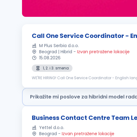
Call One Service Coordinator - E
M Plus Serbia d.o.o.
Beograd | Hibrid
-
Izvan pretražene lokacije
15.08.2026
1, 2. i 3. smena
WE'RE HIRING! Call One Service Coordinator - English language M Plus Serbia is a Business Process Outsourcing company, and Customer Care is our core.
Individual dedication, team expertise, and passion involv
Prikažite mi poslove za hibridni model rad
Business Contact Centre Team L
Yettel d.o.o.
Beograd
-
Izvan pretražene lokacije