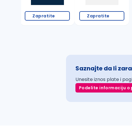
Zapratite
Zapratite
Saznajte da li zara
Unesite iznos plate i pog
Podelite informaciju o 