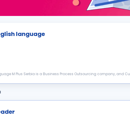
nglish language
ed in each interaction wit...
a
eader