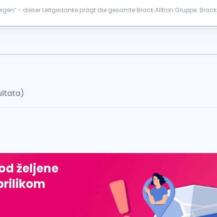
“ - dieser Leitgedanke prägt die gesamte Brack.Alltron Gruppe. Brack.Allt
 einem der grössten E-Commerce- und Distri...
ultata)
 od željene
prilikom