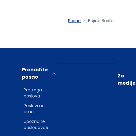
Posao
Bajina Bašta
Pronađite
Za
posao
medije
Pretraga
poslova
Poslovi na
email
Upoznajte
poslodavce