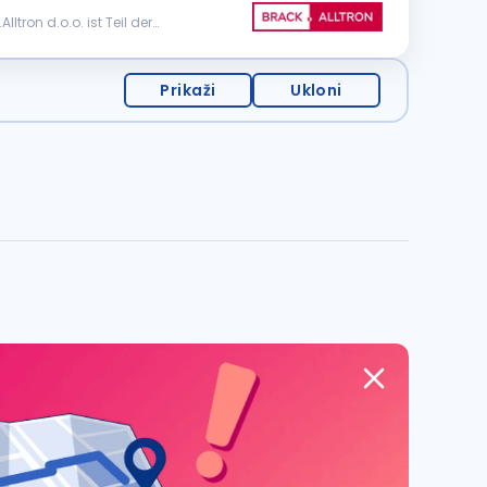
ron d.o.o. ist Teil der
Prikaži
Ukloni