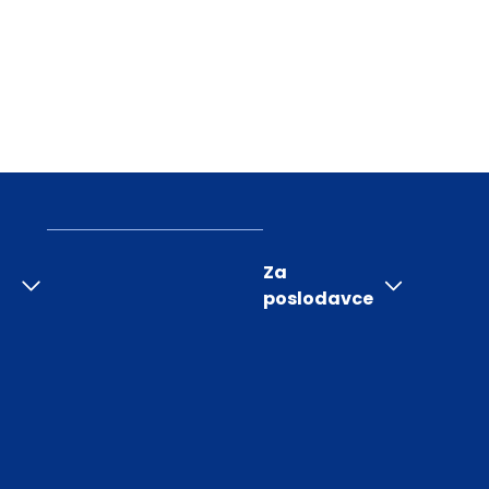
Za
poslodavce