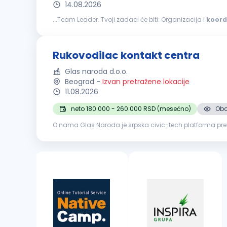
14.08.2026
...Team Leader. Tvoji zadaci će biti: Organizacija i
koord
kvalitet, korisničko iskustvo). Motivacija, razvoj i coachin
Rukovodilac kontakt centra
Glas naroda d.o.o.
Beograd
-
Izvan pretražene lokacije
11.08.2026
neto 180.000 - 260.000 RSD (mesečno)
Oba
O nama Glas Naroda je srpska civic-tech platforma prek
odgovaraju, uz pomoć AI sistema koji prijave klasifikuje 