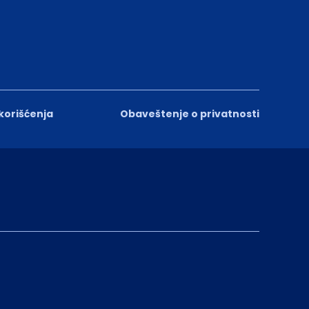
 korišćenja
Obaveštenje o privatnosti