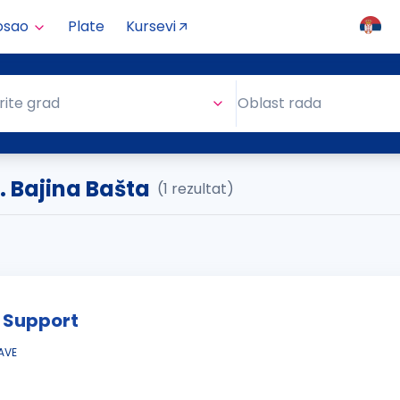
osao
Plate
Kursevi
Oblast rada
rite grad
Oblast rada
. Bajina Bašta
(1 rezultat)
 Support
AVE