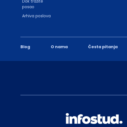
Dok tražite
posao
Arhiva poslova
Blog
O nama
Česta pitanja