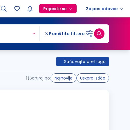
Prijavite se
Za poslodavce
Poništite filtere
Sačuvajte pretragu
Sortiraj po:
Najnovije
Uskoro ističe