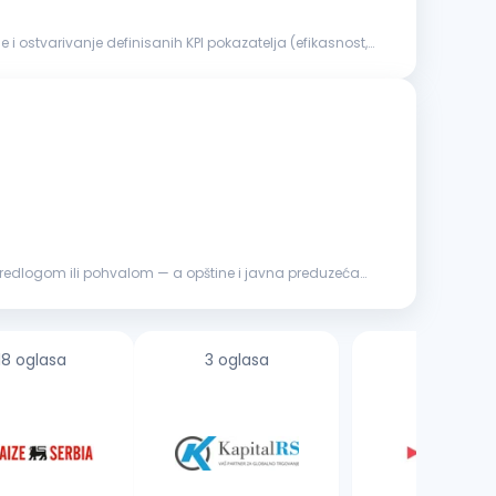
 ostvarivanje definisanih KPI pokazatelja (efikasnost,
predlogom ili pohvalom — a opštine i javna preduzeća
18 oglasa
3 oglasa