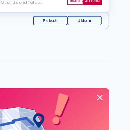
ron d.o.o. ist Teil der
Prikaži
Ukloni