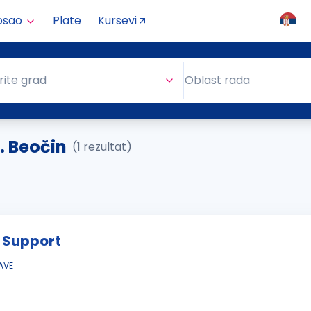
osao
Plate
Kursevi
Oblast rada
rite grad
Oblast rada
. Beočin
(1 rezultat)
 Support
AVE