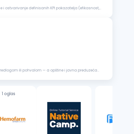
 ostvarivanje definisanih KPI pokazatelja (efikasnost,
predlogom ili pohvalom — a opštine i javna preduzeća
1 oglas
1 oglas