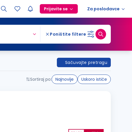
Prijavite se
Za poslodavce
Poništite filtere
Sačuvajte pretragu
Sortiraj po:
Najnovije
Uskoro ističe