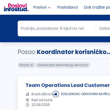
Poslovi
Poslodavci
Dok tražite p
Pozicija, poslodavac ili ključna reč
Izabe
Pozicija, poslodavac ili ključna reč
Grad
Posao
Koordinator korisničko..
Beočin
Koordinator korisničkog servisa
Team Operations Lead Customer
Brack.Alltron
POSLODAVAC ODGOVARA NA PRIJ
Rad od kuće
20.08.2026