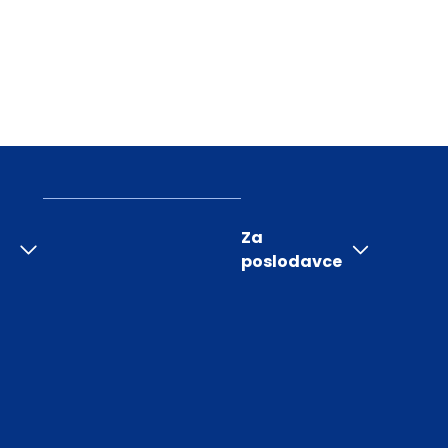
Za
poslodavce