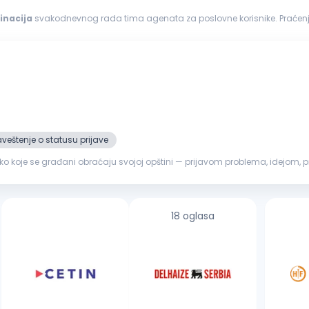
inacija
svakodnevnog rada tima agenata za poslovne korisnike. Praćenje i
g članova...
veštenje o statusu prijave
o koje se građani obraćaju svojoj opštini — prijavom problema, idejom, 
i usmerava nadl...
18 oglasa