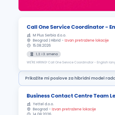
Call One Service Coordinator - E
M Plus Serbia d.o.o.
Beograd | Hibrid
-
Izvan pretražene lokacije
15.08.2026
1, 2. i 3. smena
WE'RE HIRING! Call One Service Coordinator - English language M Plus Serbia is a Business Process Outsourcing company, and Customer Care is our core.
Individual dedication, team expertise, and passion involv
Prikažite mi poslove za hibridni model rad
Business Contact Centre Team L
Yettel d.o.o.
Beograd
-
Izvan pretražene lokacije
14.08.2026