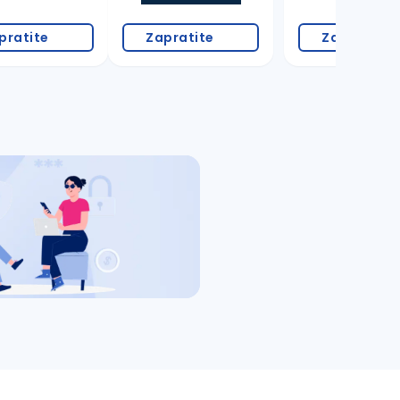
pratite
Zapratite
Zapratite