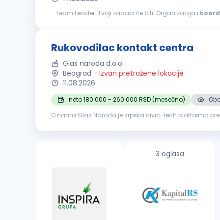
...Team Leader. Tvoji zadaci će biti: Organizacija i
koord
kvalitet, korisničko iskustvo). Motivacija, razvoj i coachin
Rukovodilac kontakt centra
Glas naroda d.o.o.
Beograd
-
Izvan pretražene lokacije
11.08.2026
neto 180.000 - 260.000 RSD (mesečno)
Oba
O nama Glas Naroda je srpska civic-tech platforma prek
odgovaraju, uz pomoć AI sistema koji prijave klasifikuje 
3 oglasa