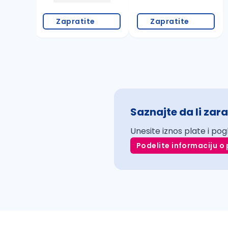
Zapratite
Zapratite
Saznajte da li zara
Unesite iznos plate i pog
Podelite informaciju o 