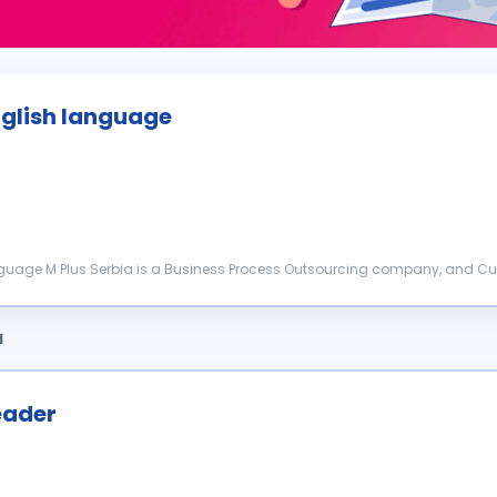
nglish language
ed in each interaction wit...
a
eader