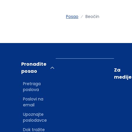
Posao
Beočin
Pronađite
Za
posao
medije
Pretraga
poslova
Poslovi na
email
Upoznajte
poslodavce
Dok tražite