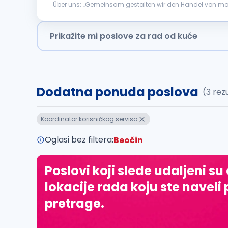
Über uns: „Gemeinsam gestalten wir den Handel von morgen
international führenden Schweizer Brack.Alltron Gruppe,
Prikažite mi poslove za rad od kuće
Dodatna ponuda poslova
(3 rez
Koordinator korisničkog servisa
Oglasi bez filtera:
Beočin
Poslovi koji slede udaljeni su
lokacije rada koju ste naveli 
pretrage.