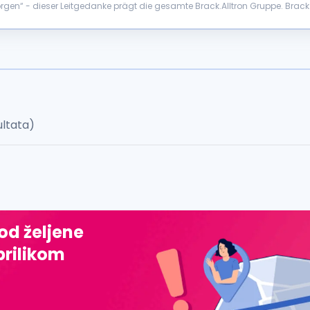
“ - dieser Leitgedanke prägt die gesamte Brack.Alltron Gruppe. Brack.Allt
 einem der grössten E-Commerce- und Distri...
ultata)
 od željene
prilikom