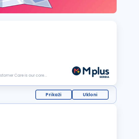
Prikaži
Ukloni