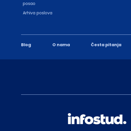
posao
Arhiva poslova
Blog
O nama
Česta pitanja