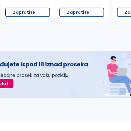
Zapratite
Zapratite
Za
đujete ispod ili iznad proseka
ledajte prosek za vašu poziciju
plati