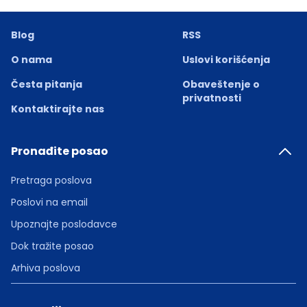
Blog
RSS
O nama
Uslovi korišćenja
Česta pitanja
Obaveštenje o
privatnosti
Kontaktirajte nas
Pronađite posao
Pretraga poslova
Poslovi na email
Upoznajte poslodavce
Dok tražite posao
Arhiva poslova