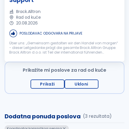
Support
Brack.Alltron
Rad od kuće
20.08.2026
POSLODAVAC ODGOVARA NA PRIJAVE
Über uns: „Gemeinsam gestalten wir den Handel von morgen“
- dieser Leitgedanke prägt die gesamte Brack.Alltron Gruppe.
Brack.Alltron d.o.o. ist Teil der international führenden
Schweizer Brack.Alltron Gruppe, einem der grössten E-
Commerce- und Distri...
Prikažite mi poslove za rad od kuće
Prikaži
Ukloni
Dodatna ponuda poslova
(3 rezultata)
Koordinator korisničkog servisa