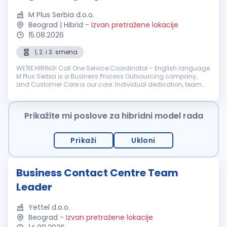
M Plus Serbia d.o.o.
Beograd | Hibrid
-
Izvan pretražene lokacije
15.08.2026
1, 2. i 3. smena
WE'RE HIRING! Call One Service Coordinator - English language
M Plus Serbia is a Business Process Outsourcing company,
and Customer Care is our core. Individual dedication, team
expertise, and passion involved in each interaction wit...
Prikažite mi poslove za hibridni model rada
Prikaži
Ukloni
Business Contact Centre Team
Leader
Yettel d.o.o.
Beograd
-
Izvan pretražene lokacije