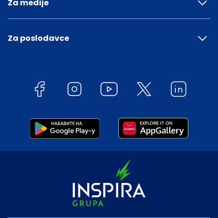
Za medije
Za poslodavce