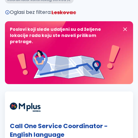
Oglasi bez filtera:
Leskovac
Poslovi koji slede udaljeni su od željene
lokacije rada koju ste naveli prilikom
pretrage.
Call One Service Coordinator -
English language