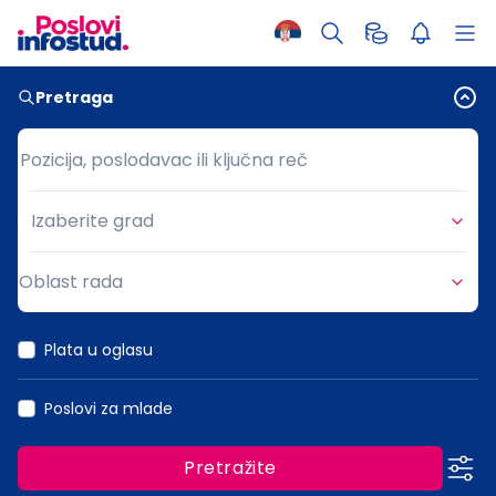
Pretraga
Pozicija, poslodavac ili ključna reč
Pozicija, poslodavac ili ključna reč
Izaberite grad
Grad
Oblast rada
Oblast rada
Plata u oglasu
Poslovi za mlade
Pretražite