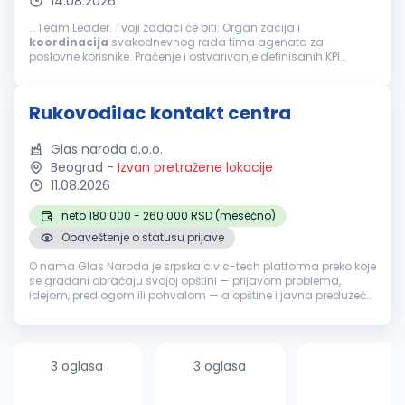
14.08.2026
...Team Leader. Tvoji zadaci će biti: Organizacija i
koordinacija
svakodnevnog rada tima agenata za
poslovne korisnike. Praćenje i ostvarivanje definisanih KPI
pokazatelja (efikasnost, kvalitet, korisničko iskustvo).
Motivacija, razvoj i coaching članova...
Rukovodilac kontakt centra
Glas naroda d.o.o.
Beograd
-
Izvan pretražene lokacije
11.08.2026
neto 180.000 - 260.000 RSD (mesečno)
Obaveštenje o statusu prijave
O nama Glas Naroda je srpska civic-tech platforma preko koje
se građani obraćaju svojoj opštini — prijavom problema,
idejom, predlogom ili pohvalom — a opštine i javna preduzeća
odgovaraju, uz pomoć AI sistema koji prijave klasifikuje i
usmerava nadl...
3 oglasa
3 oglasa