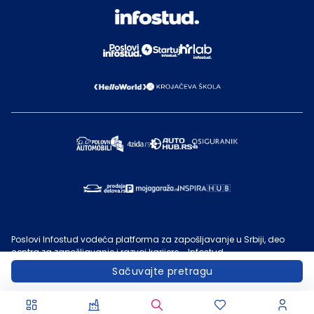
Poslovi Infostud vodeća platforma za zapošljavanje u Srbiji, deo
centra za zapošljavanje i razvoj karijere - Infostud.
©
Infostud rešenja d.o.o. Subotica
, 2000 -
2026
. Sadržaj sajta
Sačuvajte pretragu
Poslovi.infostud.com
je vlasništvo
Infostuda
. Zabranjeno je njegovo
preuzimanje bez dozvole
Infostuda
, zarad komercijalne upotrebe ili
u druge svrhe, osim za lične potrebe posetilaca sajta.
Uslovi