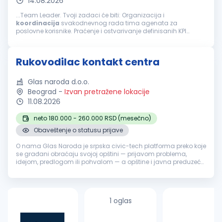
14.08.2026
...Team Leader. Tvoji zadaci će biti: Organizacija i
koordinacija
svakodnevnog rada tima agenata za
poslovne korisnike. Praćenje i ostvarivanje definisanih KPI
pokazatelja (efikasnost, kvalitet, korisničko iskustvo).
Motivacija, razvoj i coaching članova...
Rukovodilac kontakt centra
Glas naroda d.o.o.
Beograd
-
Izvan pretražene lokacije
11.08.2026
neto 180.000 - 260.000 RSD (mesečno)
Obaveštenje o statusu prijave
O nama Glas Naroda je srpska civic-tech platforma preko koje
se građani obraćaju svojoj opštini — prijavom problema,
idejom, predlogom ili pohvalom — a opštine i javna preduzeća
odgovaraju, uz pomoć AI sistema koji prijave klasifikuje i
usmerava nadl...
1 oglas