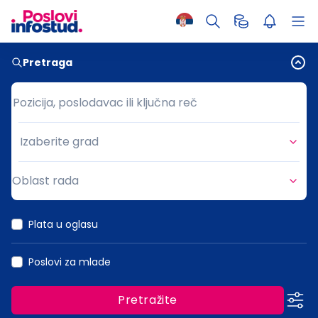
Pretraga
Pozicija, poslodavac ili ključna reč
Pozicija, poslodavac ili ključna reč
Izaberite grad
Grad
Oblast rada
Oblast rada
Plata u oglasu
Poslovi za mlade
Pretražite