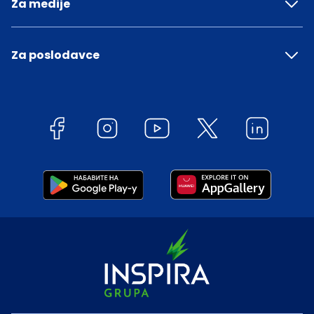
Za medije
Za poslodavce