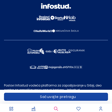
Poslovi Infostud vodeća platforma za zapošljavanje u Srbiji, deo
centra za zapošljavanje i razvoj karijere - Infostud.
©
Infostud rešenja d.o.o. Subotica
, 2000 -
2026
. Sadržaj sajta
Sačuvajte pretragu
Poslovi.infostud.com
je vlasništvo
Infostuda
. Zabranjeno je njegovo
preuzimanje bez dozvole
Infostuda
, zarad komercijalne upotrebe ili
u druge svrhe, osim za lične potrebe posetilaca sajta.
Uslovi