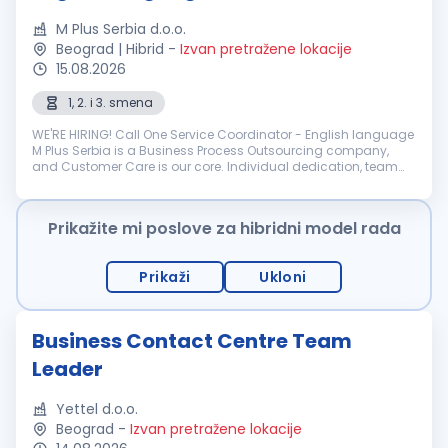
M Plus Serbia d.o.o.
Beograd | Hibrid
-
Izvan pretražene lokacije
15.08.2026
1, 2. i 3. smena
WE'RE HIRING! Call One Service Coordinator - English language
M Plus Serbia is a Business Process Outsourcing company,
and Customer Care is our core. Individual dedication, team
expertise, and passion involved in each interaction wit...
Prikažite mi poslove za hibridni model rada
Prikaži
Ukloni
Business Contact Centre Team
Leader
Yettel d.o.o.
Beograd
-
Izvan pretražene lokacije