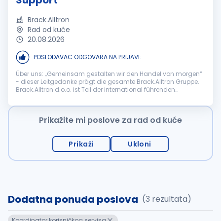
Support
Brack.Alltron
Rad od kuće
20.08.2026
POSLODAVAC ODGOVARA NA PRIJAVE
Über uns: „Gemeinsam gestalten wir den Handel von morgen“
- dieser Leitgedanke prägt die gesamte Brack.Alltron Gruppe.
Brack.Alltron d.o.o. ist Teil der international führenden
Schweizer Brack.Alltron Gruppe, einem der grössten E-
Commerce- und Distri...
Prikažite mi poslove za rad od kuće
Prikaži
Ukloni
Dodatna ponuda poslova
(3 rezultata)
Koordinator korisničkog servisa