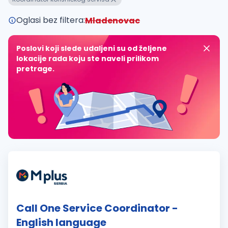
Oglasi bez filtera:
Mladenovac
Poslovi koji slede udaljeni su od željene
lokacije rada koju ste naveli prilikom
pretrage.
Call One Service Coordinator -
English language