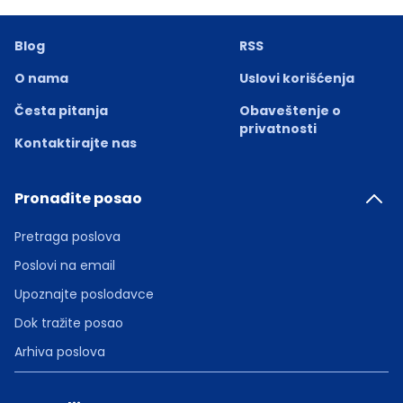
Blog
RSS
O nama
Uslovi korišćenja
Česta pitanja
Obaveštenje o
privatnosti
Kontaktirajte nas
Pronađite posao
Pretraga poslova
Poslovi na email
Upoznajte poslodavce
Dok tražite posao
Arhiva poslova