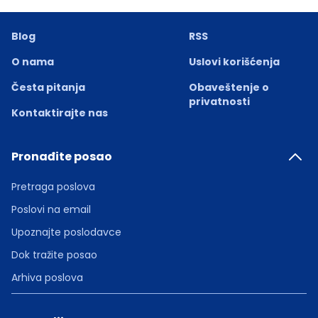
Blog
RSS
O nama
Uslovi korišćenja
Česta pitanja
Obaveštenje o
privatnosti
Kontaktirajte nas
Pronađite posao
Pretraga poslova
Poslovi na email
Upoznajte poslodavce
Dok tražite posao
Arhiva poslova