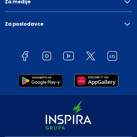
Za medije
Za poslodavce