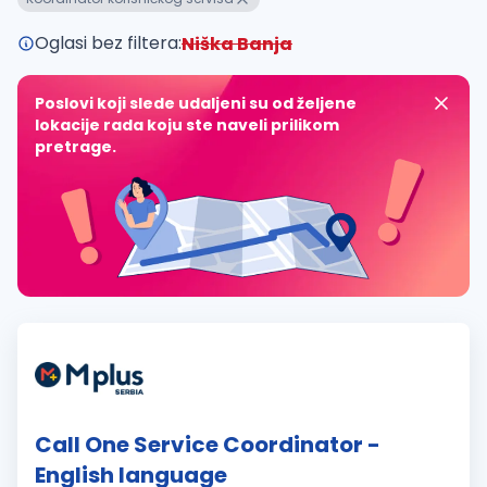
Oglasi bez filtera:
Niška Banja
Poslovi koji slede udaljeni su od željene
lokacije rada koju ste naveli prilikom
pretrage.
Call One Service Coordinator -
English language