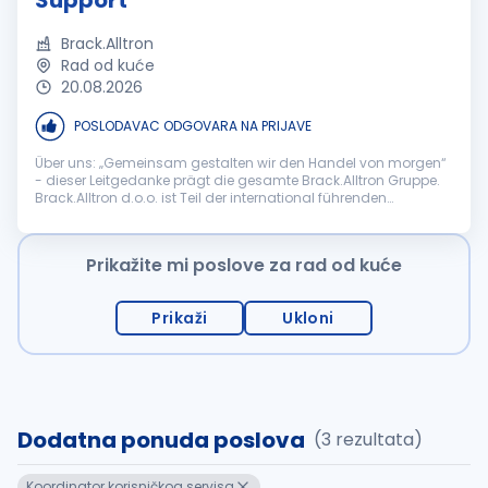
Support
Brack.Alltron
Rad od kuće
20.08.2026
POSLODAVAC ODGOVARA NA PRIJAVE
Über uns: „Gemeinsam gestalten wir den Handel von morgen“
- dieser Leitgedanke prägt die gesamte Brack.Alltron Gruppe.
Brack.Alltron d.o.o. ist Teil der international führenden
Schweizer Brack.Alltron Gruppe, einem der grössten E-
Commerce- und Distri...
Prikažite mi poslove za rad od kuće
Prikaži
Ukloni
Dodatna ponuda poslova
(3 rezultata)
Koordinator korisničkog servisa