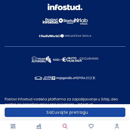
Poslovi Infostud vodeća platforma za zapošljavanje u Srbiji, deo
centra za zapošljavanje i razvoj karijere - Infostud.
©
Infostud rešenja d.o.o. Subotica
, 2000 -
2026
. Sadržaj sajta
Sačuvajte pretragu
Poslovi.infostud.com
je vlasništvo
Infostuda
. Zabranjeno je njegovo
preuzimanje bez dozvole
Infostuda
, zarad komercijalne upotrebe ili
u druge svrhe, osim za lične potrebe posetilaca sajta.
Uslovi