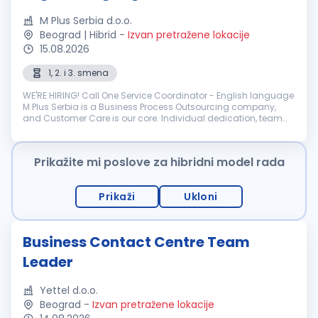
M Plus Serbia d.o.o.
Beograd | Hibrid
-
Izvan pretražene lokacije
15.08.2026
1, 2. i 3. smena
WE'RE HIRING! Call One Service Coordinator - English language
M Plus Serbia is a Business Process Outsourcing company,
and Customer Care is our core. Individual dedication, team
expertise, and passion involved in each interaction wit...
Prikažite mi poslove za hibridni model rada
Prikaži
Ukloni
Business Contact Centre Team
Leader
Yettel d.o.o.
Beograd
-
Izvan pretražene lokacije