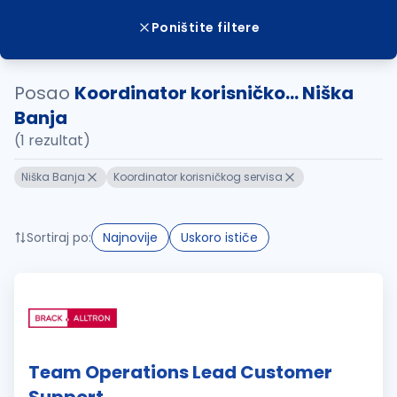
Poništite filtere
Posao
Koordinator korisničko... Niška
Banja
(1 rezultat)
Niška Banja
Koordinator korisničkog servisa
Sortiraj po:
Najnovije
Uskoro ističe
Team Operations Lead Customer