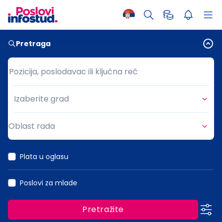
Pretraga
Pozicija, poslodavac ili ključna reč
Pozicija, poslodavac ili ključna reč
Izaberite grad
Grad
Oblast rada
Oblast rada
Plata u oglasu
Poslovi za mlade
Pretražite