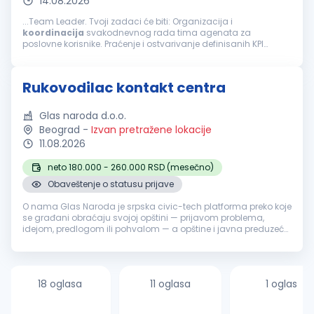
14.08.2026
...Team Leader. Tvoji zadaci će biti: Organizacija i
koordinacija
svakodnevnog rada tima agenata za
poslovne korisnike. Praćenje i ostvarivanje definisanih KPI
pokazatelja (efikasnost, kvalitet, korisničko iskustvo).
Motivacija, razvoj i coaching članova...
Rukovodilac kontakt centra
Glas naroda d.o.o.
Beograd
-
Izvan pretražene lokacije
11.08.2026
neto 180.000 - 260.000 RSD (mesečno)
Obaveštenje o statusu prijave
O nama Glas Naroda je srpska civic-tech platforma preko koje
se građani obraćaju svojoj opštini — prijavom problema,
idejom, predlogom ili pohvalom — a opštine i javna preduzeća
odgovaraju, uz pomoć AI sistema koji prijave klasifikuje i
usmerava nadl...
18 oglasa
11 oglasa
1 oglas