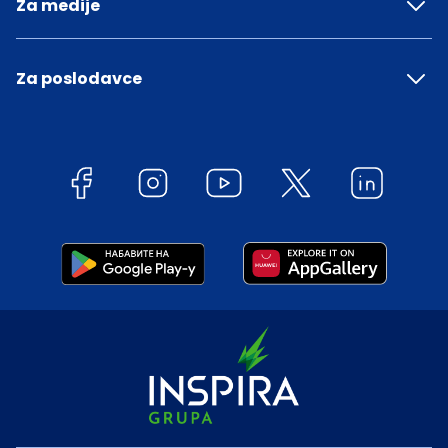
Za medije
Za poslodavce