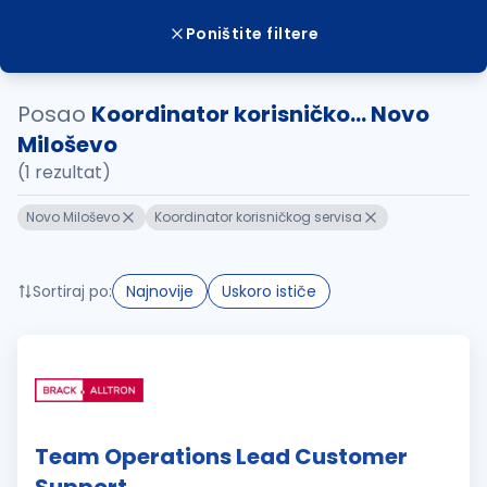
Poništite filtere
Posao
Koordinator korisničko... Novo
Miloševo
(1 rezultat)
Novo Miloševo
Koordinator korisničkog servisa
Sortiraj po:
Najnovije
Uskoro ističe
Team Operations Lead Customer