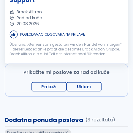
Support
Brack.Alltron
Rad od kuće
20.08.2026
POSLODAVAC ODGOVARA NA PRIJAVE
Über uns: „Gemeinsam gestalten wir den Handel von morgen“
- dieser Leitgedanke prägt die gesamte Brack.Alltron Gruppe.
Brack.Alltron d.o.o. ist Teil der international führenden
Schweizer Brack.Alltron Gruppe, einem der grössten E-
Commerce- und Distri...
Prikažite mi poslove za rad od kuće
Prikaži
Ukloni
Dodatna ponuda poslova
(3 rezultata)
Koordinator korisničkog servisa