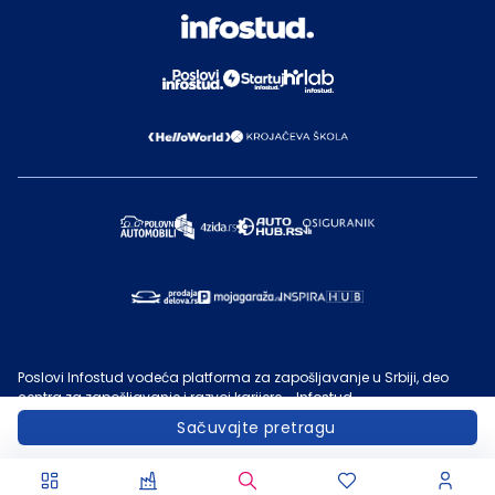
Poslovi Infostud vodeća platforma za zapošljavanje u Srbiji, deo
centra za zapošljavanje i razvoj karijere - Infostud.
©
Infostud rešenja d.o.o. Subotica
, 2000 -
2026
. Sadržaj sajta
Sačuvajte pretragu
Poslovi.infostud.com
je vlasništvo
Infostuda
. Zabranjeno je njegovo
preuzimanje bez dozvole
Infostuda
, zarad komercijalne upotrebe ili
u druge svrhe, osim za lične potrebe posetilaca sajta.
Uslovi