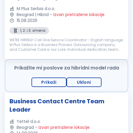
M Plus Serbia d.o.o.
Beograd | Hibrid
-
Izvan pretražene lokacije
15.08.2026
1, 2. i 3. smena
WE'RE HIRING! Call One Service Coordinator - English language
M Plus Serbia is a Business Process Outsourcing company,
and Customer Care is our core. Individual dedication, team
expertise, and passion involved in each interaction wit...
Prikažite mi poslove za hibridni model rada
Prikaži
Ukloni
Business Contact Centre Team
Leader
Yettel d.o.o.
Beograd
-
Izvan pretražene lokacije