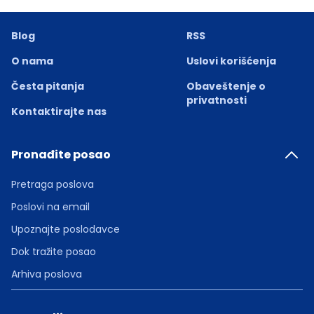
Blog
RSS
O nama
Uslovi korišćenja
Česta pitanja
Obaveštenje o
privatnosti
Kontaktirajte nas
Pronađite posao
Pretraga poslova
Poslovi na email
Upoznajte poslodavce
Dok tražite posao
Arhiva poslova