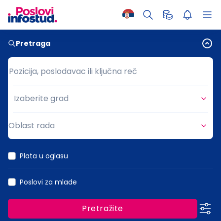
Pretraga
Pozicija, poslodavac ili ključna reč
Pozicija, poslodavac ili ključna reč
Izaberite grad
Grad
Oblast rada
Oblast rada
Plata u oglasu
Poslovi za mlade
Pretražite