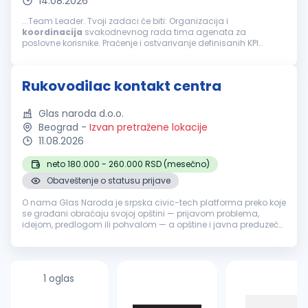
14.08.2026
...Team Leader. Tvoji zadaci će biti: Organizacija i
koordinacija
svakodnevnog rada tima agenata za
poslovne korisnike. Praćenje i ostvarivanje definisanih KPI
pokazatelja (efikasnost, kvalitet, korisničko iskustvo).
Motivacija, razvoj i coaching članova...
Rukovodilac kontakt centra
Glas naroda d.o.o.
Beograd
-
Izvan pretražene lokacije
11.08.2026
neto 180.000 - 260.000 RSD (mesečno)
Obaveštenje o statusu prijave
O nama Glas Naroda je srpska civic-tech platforma preko koje
se građani obraćaju svojoj opštini — prijavom problema,
idejom, predlogom ili pohvalom — a opštine i javna preduzeća
odgovaraju, uz pomoć AI sistema koji prijave klasifikuje i
usmerava nadl...
1 oglas