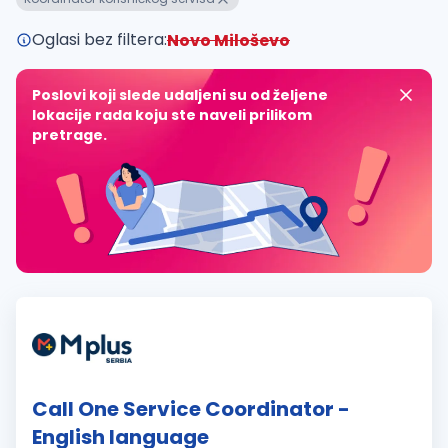
Oglasi bez filtera:
Novo Miloševo
Poslovi koji slede udaljeni su od željene
lokacije rada koju ste naveli prilikom
pretrage.
Call One Service Coordinator -
English language