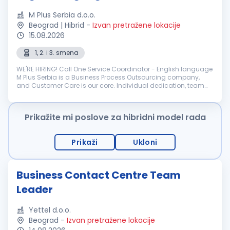
M Plus Serbia d.o.o.
Beograd | Hibrid
-
Izvan pretražene lokacije
15.08.2026
1, 2. i 3. smena
WE'RE HIRING! Call One Service Coordinator - English language
M Plus Serbia is a Business Process Outsourcing company,
and Customer Care is our core. Individual dedication, team
expertise, and passion involved in each interaction wit...
Prikažite mi poslove za hibridni model rada
Prikaži
Ukloni
Business Contact Centre Team
Leader
Yettel d.o.o.
Beograd
-
Izvan pretražene lokacije