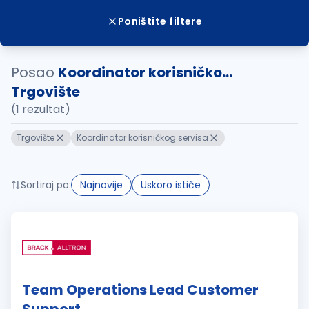
Poništite filtere
Posao
Koordinator korisničko...
Trgovište
(1 rezultat)
Trgovište
Koordinator korisničkog servisa
Sortiraj po:
Najnovije
Uskoro ističe
Team Operations Lead Customer