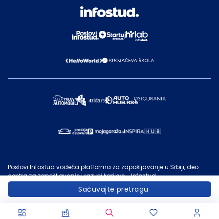
Poslovi Infostud vodeća platforma za zapošljavanje u Srbiji, deo
centra za zapošljavanje i razvoj karijere - Infostud.
©
Infostud rešenja d.o.o. Subotica
, 2000 -
2026
. Sadržaj sajta
Sačuvajte pretragu
Poslovi.infostud.com
je vlasništvo
Infostuda
. Zabranjeno je njegovo
preuzimanje bez dozvole
Infostuda
, zarad komercijalne upotrebe ili
u druge svrhe, osim za lične potrebe posetilaca sajta.
Uslovi