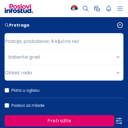
Pretraga
Pozicija, poslodavac ili ključna reč
Pozicija, poslodavac ili ključna reč
Izaberite grad
Grad
Oblast rada
Oblast rada
Plata u oglasu
Poslovi za mlade
Pretražite