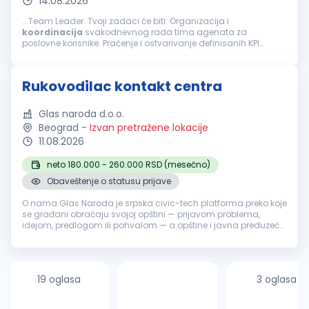
14.08.2026
...Team Leader. Tvoji zadaci će biti: Organizacija i
koordinacija
svakodnevnog rada tima agenata za
poslovne korisnike. Praćenje i ostvarivanje definisanih KPI
pokazatelja (efikasnost, kvalitet, korisničko iskustvo).
Motivacija, razvoj i coaching članova...
Rukovodilac kontakt centra
Glas naroda d.o.o.
Beograd
-
Izvan pretražene lokacije
11.08.2026
neto 180.000 - 260.000 RSD (mesečno)
Obaveštenje o statusu prijave
O nama Glas Naroda je srpska civic-tech platforma preko koje
se građani obraćaju svojoj opštini — prijavom problema,
idejom, predlogom ili pohvalom — a opštine i javna preduzeća
odgovaraju, uz pomoć AI sistema koji prijave klasifikuje i
usmerava nadl...
19 oglasa
3 oglasa