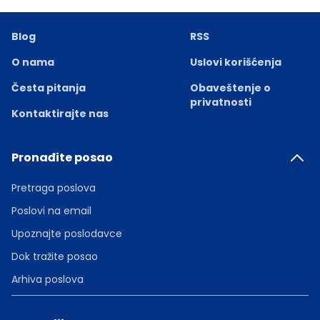
Blog
RSS
O nama
Uslovi korišćenja
Česta pitanja
Obaveštenje o
privatnosti
Kontaktirajte nas
Pronađite posao
Pretraga poslova
Poslovi na email
Upoznajte poslodavce
Dok tražite posao
Arhiva poslova