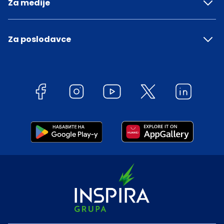
Za medije
Za poslodavce