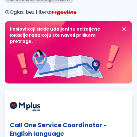
Oglasi bez filtera:
Trgovište
Poslovi koji slede udaljeni su od željene
lokacije rada koju ste naveli prilikom
pretrage.
Call One Service Coordinator -
English language