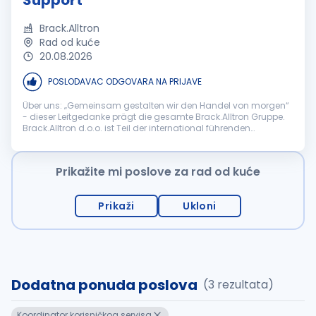
Support
Brack.Alltron
Rad od kuće
20.08.2026
POSLODAVAC ODGOVARA NA PRIJAVE
Über uns: „Gemeinsam gestalten wir den Handel von morgen“
- dieser Leitgedanke prägt die gesamte Brack.Alltron Gruppe.
Brack.Alltron d.o.o. ist Teil der international führenden
Schweizer Brack.Alltron Gruppe, einem der grössten E-
Commerce- und Distri...
Prikažite mi poslove za rad od kuće
Prikaži
Ukloni
Dodatna ponuda poslova
(3 rezultata)
Koordinator korisničkog servisa