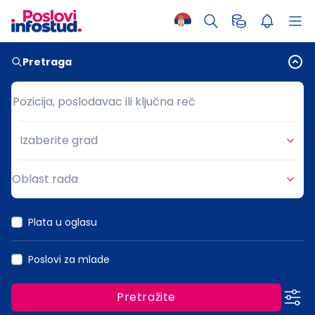
Pretraga
Pozicija, poslodavac ili ključna reč
Pozicija, poslodavac ili ključna reč
Izaberite grad
Grad
Oblast rada
Oblast rada
Plata u oglasu
Poslovi za mlade
Pretražite