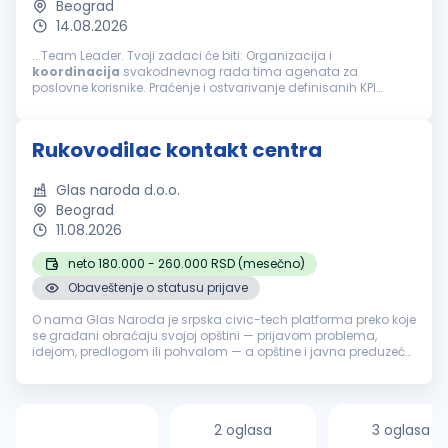
Beograd
14.08.2026
...Team Leader. Tvoji zadaci će biti: Organizacija i
koordinacija
svakodnevnog rada tima agenata za
poslovne korisnike. Praćenje i ostvarivanje definisanih KPI
pokazatelja (efikasnost, kvalitet, korisničko iskustvo).
Motivacija, razvoj i coaching članova...
Rukovodilac kontakt centra
Glas naroda d.o.o.
Beograd
11.08.2026
neto 180.000 - 260.000 RSD (mesečno)
Obaveštenje o statusu prijave
O nama Glas Naroda je srpska civic-tech platforma preko koje
se građani obraćaju svojoj opštini — prijavom problema,
idejom, predlogom ili pohvalom — a opštine i javna preduzeća
odgovaraju, uz pomoć AI sistema koji prijave klasifikuje i
usmerava nadl...
2 oglasa
3 oglasa