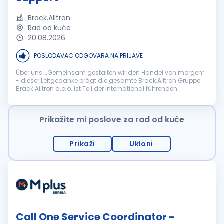
Brack.Alltron
Rad od kuće
20.08.2026
POSLODAVAC ODGOVARA NA PRIJAVE
Über uns: „Gemeinsam gestalten wir den Handel von morgen“
- dieser Leitgedanke prägt die gesamte Brack.Alltron Gruppe.
Brack.Alltron d.o.o. ist Teil der international führenden
Schweizer Brack.Alltron Gruppe, einem der grössten E-
Commerce- und Distri...
Prikažite mi poslove za rad od kuće
Prikaži
Ukloni
Call One Service Coordinator -