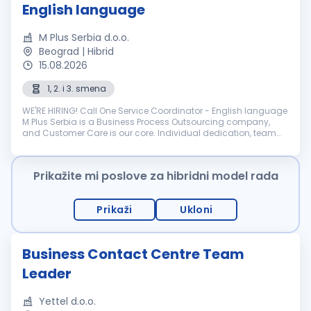
English language
M Plus Serbia d.o.o.
Beograd | Hibrid
15.08.2026
1, 2. i 3. smena
WE'RE HIRING! Call One Service Coordinator - English language
M Plus Serbia is a Business Process Outsourcing company,
and Customer Care is our core. Individual dedication, team
expertise, and passion involved in each interaction wit...
Prikažite mi poslove za hibridni model rada
Prikaži
Ukloni
Business Contact Centre Team
Leader
Yettel d.o.o.