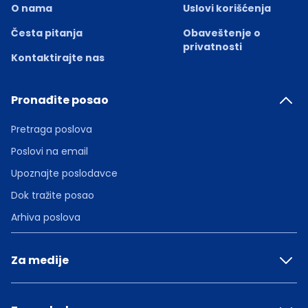
O nama
Uslovi korišćenja
Česta pitanja
Obaveštenje o
privatnosti
Kontaktirajte nas
Pronađite posao
Pretraga poslova
Poslovi na email
Upoznajte poslodavce
Dok tražite posao
Arhiva poslova
Za medije