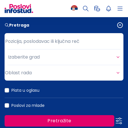
Pretraga
Pozicija, poslodavac ili ključna reč
Pozicija, poslodavac ili ključna reč
Izaberite grad
Grad
Oblast rada
Oblast rada
Plata u oglasu
Poslovi za mlade
Pretražite