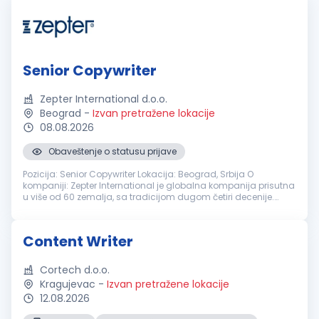
Senior Copywriter
Zepter International d.o.o.
Beograd
-
Izvan pretražene lokacije
08.08.2026
Obaveštenje o statusu prijave
Pozicija: Senior Copywriter Lokacija: Beograd, Srbija O
kompaniji: Zepter International je globalna kompanija prisutna
u više od 60 zemalja, sa tradicijom dugom četiri decenije.
Našu poslovnu filozofiju čine inovacije, kvalitet i dugoročna
posvećenos...
Content Writer
Cortech d.o.o.
Kragujevac
-
Izvan pretražene lokacije
12.08.2026