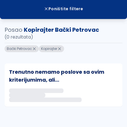
Poništite filtere
Posao
Kopirajter Bački Petrovac
(0 rezultata)
Bački Petrovac
Kopirajter
Trenutno nemamo poslove sa ovim
kriterijumima, ali...
Ako sačuvate ovu pretragu, obavestićemo vas putem 
uvajte pretragu