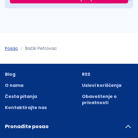
Posao
Bački Petrovac
Blog
RSS
O nama
Uslovi korišćenja
Česta pitanja
Obaveštenje o
privatnosti
Kontaktirajte nas
Pronađite posao