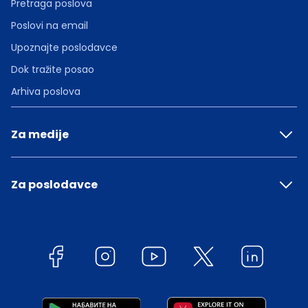
Pretraga poslova
Poslovi na email
Upoznajte poslodavce
Dok tražite posao
Arhiva poslova
Za medije
Za poslodavce