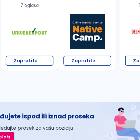
7 oglasa
Zapratite
Zapratite
Za
đujete ispod ili iznad proseka
ledajte prosek za vašu poziciju
plati