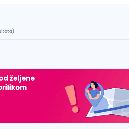
ultata)
 š, đ, ž, dž)
 od željene
prilikom