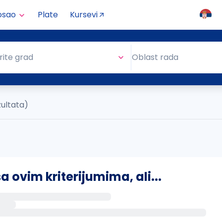
osao
Plate
Kursevi
Oblast rada
rite grad
Oblast rada
zultata)
ovim kriterijumima, ali...
s putem email-a kada se pojave novi poslovi.