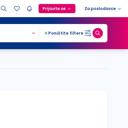
Prijavite se
Za poslodavce
Poništite filtere