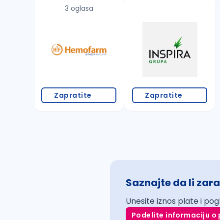
3 oglasa
Zapratite
Zapratite
Saznajte da li zara
Unesite iznos plate i pog
Podelite informaciju o 