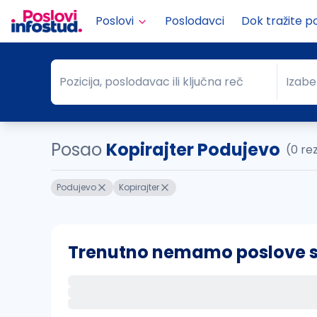
Poslovi
Poslodavci
Dok tražite p
Pozicija, poslodavac ili ključna reč
Izabe
Pozicija, poslodavac ili ključna reč
Grad
Posao
Kopirajter Podujevo
(0 re
Podujevo
Kopirajter
Trenutno nemamo poslove sa 
Ako sačuvate ovu pretragu, obavestićemo va