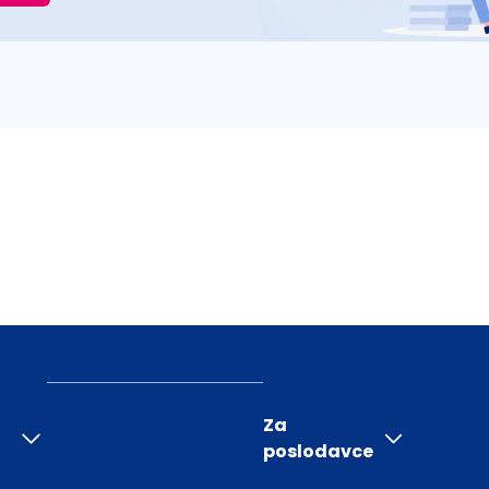
Za
poslodavce