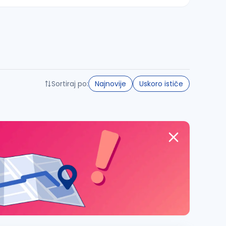
Sortiraj po:
Najnovije
Uskoro ističe