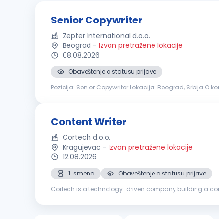
Senior Copywriter
Zepter International d.o.o.
Beograd
-
Izvan pretražene lokacije
08.08.2026
Obaveštenje o statusu prijave
Pozicija: Senior Copywriter Lokacija: Beograd, Srbija O k
dugom četiri decenije. Našu poslovnu filozofiju čine inov
Content Writer
Cortech d.o.o.
Kragujevac
-
Izvan pretražene lokacije
12.08.2026
1. smena
Obaveštenje o statusu prijave
Cortech is a technology-driven company building a compl
management while providing support across key busines