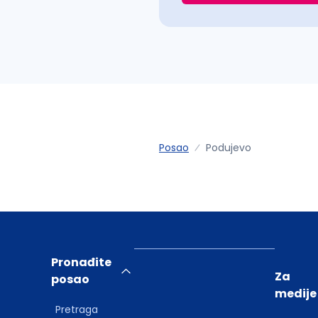
Posao
Podujevo
Pronađite
Za
posao
medije
Pretraga