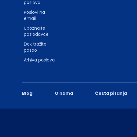
poslova
Poslovi na
email
Upoznajte
poslodavce
Dok tražite
posao
Arhiva poslova
Blog
O nama
Česta pitanja