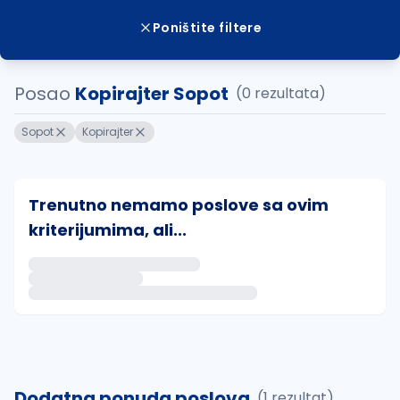
Poništite filtere
Posao
Kopirajter Sopot
(0 rezultata)
Sopot
Kopirajter
Trenutno nemamo poslove sa ovim
kriterijumima, ali...
Ako sačuvate ovu pretragu, obavestićemo vas putem 
uvajte pretragu
Dodatna ponuda poslova
(1 rezultat)