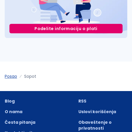
Podelite informaciju o plati
Posao
Sopot
Blog
RSS
O nama
Uslovi korišćenja
Česta pitanja
Obaveštenje o
privatnosti