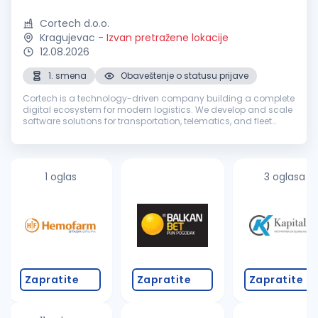
Cortech d.o.o.
Kragujevac
-
Izvan pretražene lokacije
12.08.2026
1. smena
Obaveštenje o statusu prijave
Cortech is a technology-driven company building a complete
digital ecosystem for modern logistics. We develop and scale
software solutions for transportation, telematics, and fleet
management while providing support across key business
areas, from so...
1 oglas
3 oglasa
Zapratite
Zapratite
Zapratite