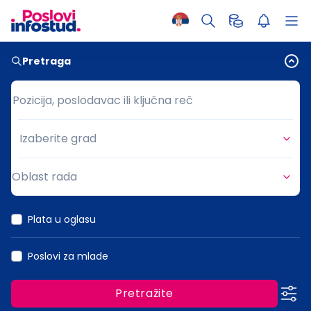
Pretraga
Pozicija, poslodavac ili ključna reč
Pozicija, poslodavac ili ključna reč
Izaberite grad
Grad
Oblast rada
Oblast rada
Plata u oglasu
Poslovi za mlade
Pretražite