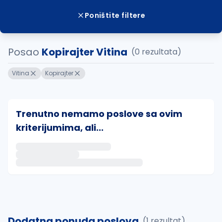
Poništite filtere
Posao
Kopirajter Vitina
(0 rezultata)
Vitina
Kopirajter
Trenutno nemamo poslove sa ovim
kriterijumima, ali...
Ako sačuvate ovu pretragu, obavestićemo vas putem 
uvajte pretragu
Dodatna ponuda poslova
(1 rezultat)