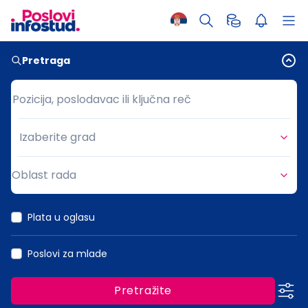
Pretraga
Pozicija, poslodavac ili ključna reč
Pozicija, poslodavac ili ključna reč
Izaberite grad
Grad
Oblast rada
Oblast rada
Plata u oglasu
Poslovi za mlade
Pretražite