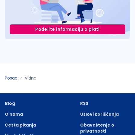
Podelite informaciju o plati
Posao
Vitina
Blog
RSS
O nama
Uslovi korišćenja
Česta pitanja
Obaveštenje o
privatnosti