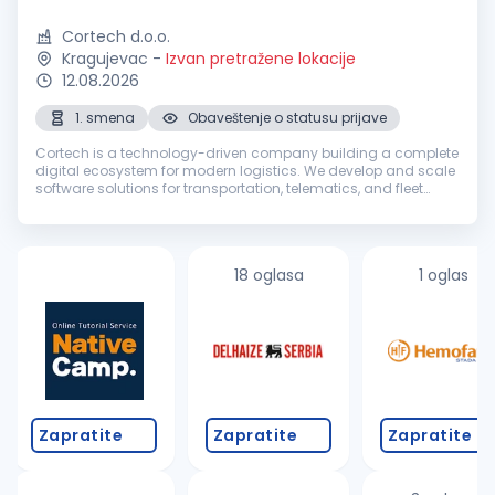
Cortech d.o.o.
Kragujevac
-
Izvan pretražene lokacije
12.08.2026
1. smena
Obaveštenje o statusu prijave
Cortech is a technology-driven company building a complete
digital ecosystem for modern logistics. We develop and scale
software solutions for transportation, telematics, and fleet
management while providing support across key business
areas, from so...
18 oglasa
1 oglas
Zapratite
Zapratite
Zapratite