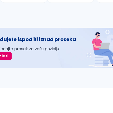
đujete ispod ili iznad proseka
ledajte prosek za vašu poziciju
plati