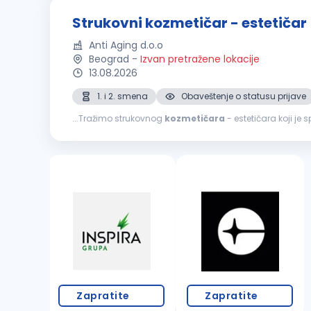
Strukovni kozmetičar - estetičar
Anti Aging d.o.o
Beograd
-
Izvan pretražene lokacije
13.08.2026
1. i 2. smena
Obaveštenje o statusu prijave
...Tražimo strukovnog
kozmetičara
- estetičara koji je 
lako usvaja nove protokole Dobro funkcioniše u dinamič
Zapratite
Zapratite