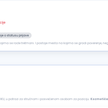
cije
je o statusu prijave
jima se rade tretmani. I postoje mesta na kojima se gradi poverenje, negu
a vrata ...
NIKU, u potrazi za stručnom i posvećenom osobom za poziciju:
Kozmetiča
avetovanje klijenata...