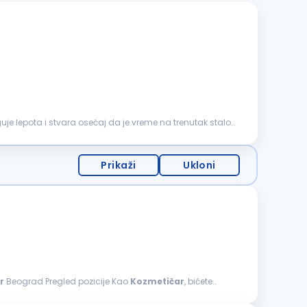
je lepota i stvara osećaj da je vreme na trenutak stalo.
Prikaži
Ukloni
r
Beograd Pregled pozicije Kao
Kozmetičar
, bićete