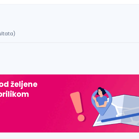
ultata)
 š, đ, ž, dž)
 od željene
prilikom