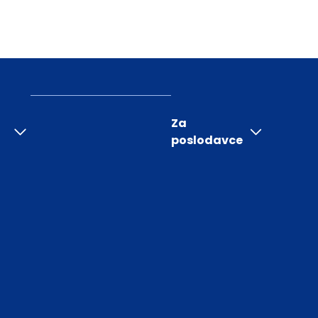
Za
poslodavce