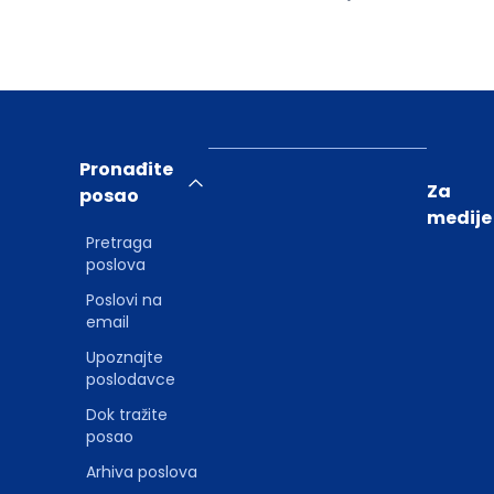
Pronađite
Za
posao
medije
Pretraga
poslova
Poslovi na
email
Upoznajte
poslodavce
Dok tražite
posao
Arhiva poslova