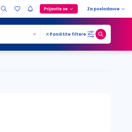
Prijavite se
Za poslodavce
Poništite filtere