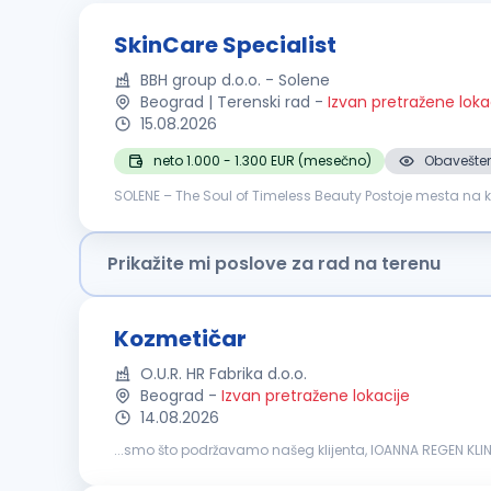
SkinCare Specialist
BBH group d.o.o. - Solene
Beograd | Terenski rad
-
Izvan pretražene loka
15.08.2026
neto 1.000 - 1.300 EUR (mesečno)
Obavešten
SOLENE – The Soul of Timeless Beauty Postoje mesta na ko
SOLENE je novi premium beauty centar u Zemunu, koji svoj
Prikažite mi poslove za rad na terenu
Kozmetičar
O.U.R. HR Fabrika d.o.o.
Beograd
-
Izvan pretražene lokacije
14.08.2026
...smo što podržavamo našeg klijenta, IOANNA REGEN KLI
odgovorni za pružanje kvalitetnih kozmetičkih tretmana, s