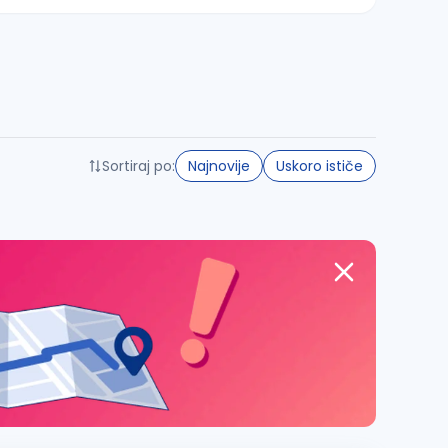
Sortiraj po:
Najnovije
Uskoro ističe