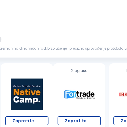
spreman na dinamičan rad, brzo učenje i precizno sprovođenje protokola u savrem
nom...
2 oglasa
Zapratite
Zapratite
Za