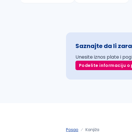
Saznajte da li zara
Unesite iznos plate i pog
Podelite informaciju o 
Posao
Kanjiža