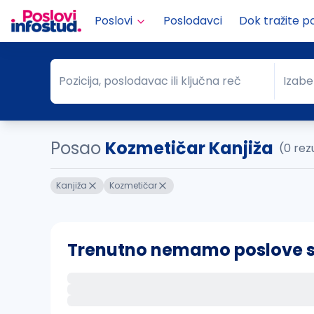
Poslovi
Poslodavci
Dok tražite p
Pozicija, poslodavac ili ključna reč
Izabe
Pozicija, poslodavac ili ključna reč
Grad
Posao
Kozmetičar Kanjiža
(0 rez
Kanjiža
Kozmetičar
Trenutno nemamo poslove sa 
Ako sačuvate ovu pretragu, obavestićemo va