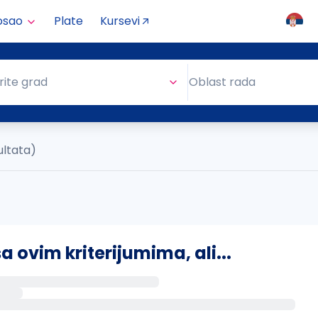
osao
Plate
Kursevi
Oblast rada
rite grad
Oblast rada
ultata)
ovim kriterijumima, ali...
s putem email-a kada se pojave novi poslovi.