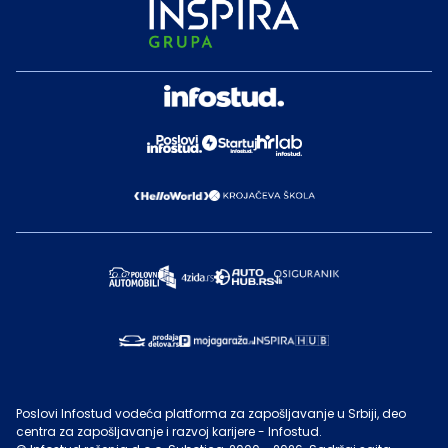
Poslovi Infostud vodeća platforma za zapošljavanje u Srbiji, deo
centra za zapošljavanje i razvoj karijere - Infostud.