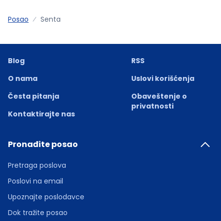
Posao
Senta
Blog
RSS
O nama
Uslovi korišćenja
Česta pitanja
Obaveštenje o
privatnosti
Kontaktirajte nas
Pronađite posao
Pretraga poslova
Poslovi na email
Upoznajte poslodavce
Dok tražite posao