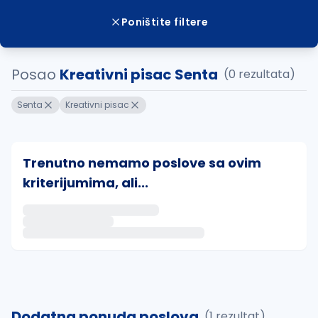
Poništite filtere
Posao
Kreativni pisac Senta
(0 rezultata)
Senta
Kreativni pisac
Trenutno nemamo poslove sa ovim
kriterijumima, ali...
Ako sačuvate ovu pretragu, obavestićemo vas putem 
uvajte pretragu
Dodatna ponuda poslova
(1 rezultat)