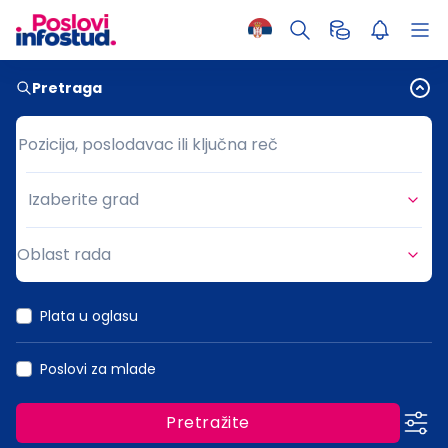
Pretraga
Pozicija, poslodavac ili ključna reč
Pozicija, poslodavac ili ključna reč
Izaberite grad
Grad
Oblast rada
Oblast rada
Plata u oglasu
Poslovi za mlade
Pretražite