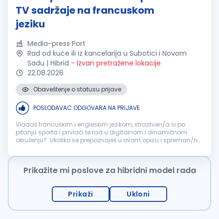
TV sadržaje na francuskom
jeziku
Media-press Port
Rad od kuće ili iz kancelarija u Subotici i Novom
Sadu | Hibrid
-
Izvan pretražene lokacije
22.08.2026
Obaveštenje o statusu prijave
POSLODAVAC ODGOVARA NA PRIJAVE
Vladaš francuskim i engleskim jezikom, strastven/a si po
pitanju sporta i privlači te rad u digitalnom i dinamičnom
okruženju? Ukoliko se prepoznaješ u ovom opisu i spreman/na
si da učiš i da se zabaviš u procesu, možda si prava osoba za
nas! Potreb...
Prikažite mi poslove za hibridni model rada
Prikaži
Ukloni