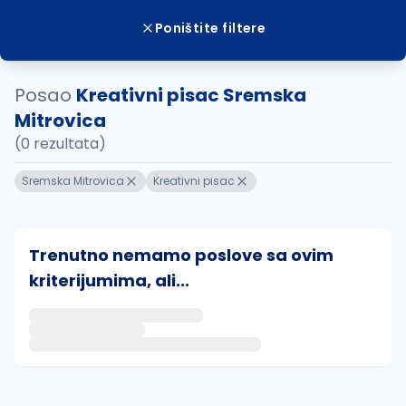
Poništite filtere
Posao
Kreativni pisac Sremska
Mitrovica
(0 rezultata)
Sremska Mitrovica
Kreativni pisac
Trenutno nemamo poslove sa ovim
kriterijumima, ali...
Ako sačuvate ovu pretragu, obavestićemo vas putem 