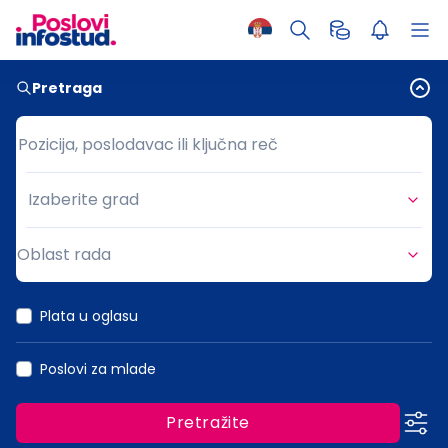
Pretraga
Pozicija, poslodavac ili ključna reč
Pozicija, poslodavac ili ključna reč
Izaberite grad
Grad
Oblast rada
Oblast rada
Plata u oglasu
Poslovi za mlade
Pretražite