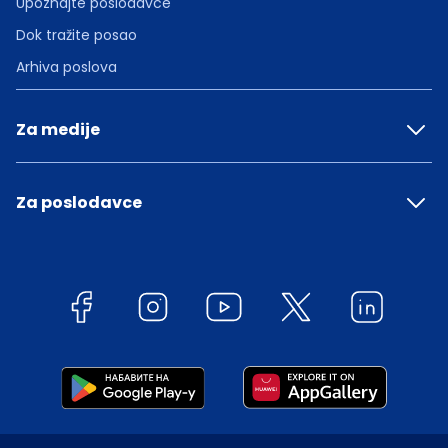
Upoznajte poslodavce
Dok tražite posao
Arhiva poslova
Za medije
Za poslodavce