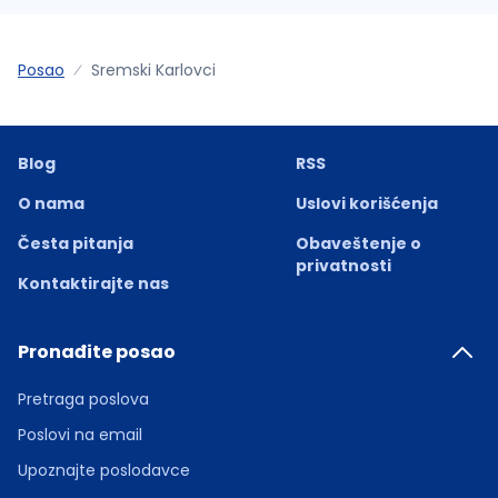
Posao
Sremski Karlovci
Blog
RSS
O nama
Uslovi korišćenja
Česta pitanja
Obaveštenje o
privatnosti
Kontaktirajte nas
Pronađite posao
Pretraga poslova
Poslovi na email
Upoznajte poslodavce