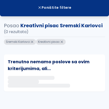
Poništite filtere
Posao
Kreativni pisac Sremski Karlovci
(0 rezultata)
Sremski Karlovci
Kreativni pisac
Trenutno nemamo poslove sa ovim
kriterijumima, ali...
Ako sačuvate ovu pretragu, obavestićemo vas putem 
uvajte pretragu