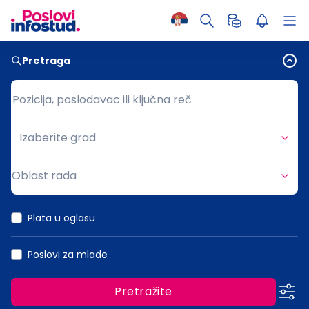
Pretraga
Pozicija, poslodavac ili ključna reč
Pozicija, poslodavac ili ključna reč
Izaberite grad
Grad
Oblast rada
Oblast rada
Plata u oglasu
Poslovi za mlade
Pretražite