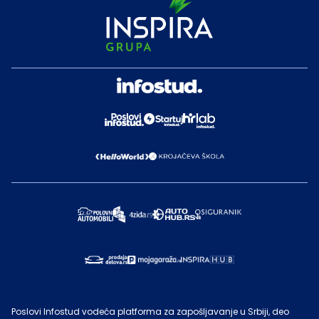
Poslovi Infostud vodeća platforma za zapošljavanje u Srbiji, deo