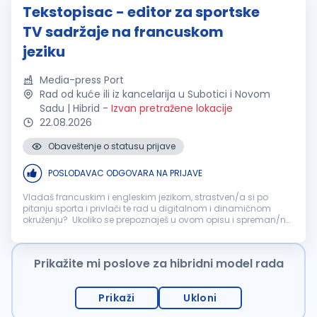
Tekstopisac - editor za sportske
TV sadržaje na francuskom
jeziku
Media-press Port
Rad od kuće ili iz kancelarija u Subotici i Novom
Sadu | Hibrid
-
Izvan pretražene lokacije
22.08.2026
Obaveštenje o statusu prijave
POSLODAVAC ODGOVARA NA PRIJAVE
Vladaš francuskim i engleskim jezikom, strastven/a si po
pitanju sporta i privlači te rad u digitalnom i dinamičnom
okruženju? Ukoliko se prepoznaješ u ovom opisu i spreman/na
si da učiš i da se zabaviš u procesu, možda si prava osoba za
nas! Potreb...
Prikažite mi poslove za hibridni model rada
Prikaži
Ukloni